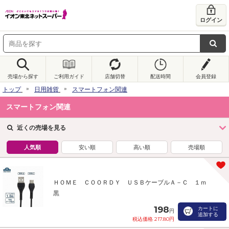
ログイン
売場から探す
ご利用ガイド
店舗切替
配送時間
会員登録
トップ
日用雑貨
スマートフォン関連
スマートフォン関連
近くの売場を見る
人気順
安い順
高い順
売場順
ＨＯＭＥ ＣＯＯＲＤＹ ＵＳＢケーブルＡ－Ｃ １ｍ
黒
198
カートに
円
追加する
税込価格 217.80円