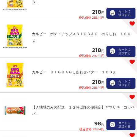
６...
218
カートに
円
追加する
税込価格 235.44円
カルビー ポテトチップスＢＩＧＢＡＧ のりしお １６０
ｇ
218
カートに
円
追加する
税込価格 235.44円
カルビー ＢＩＧＢＡＧしあわせバター １６０ｇ
218
カートに
円
追加する
税込価格 235.44円
【Ａ地域のみの配送 １２時以降の便限定】ヤマザキ コッペ
パ...
98
カートに
円
追加する
税込価格 105.84円