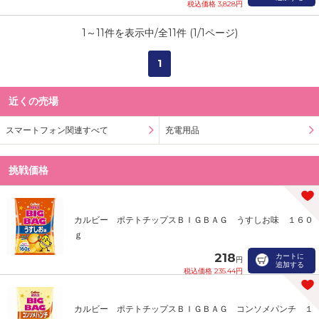
税込価格 3,828円
1
～
11
件を表示中/全
11
件 (
1
/
1
ページ)
1
近くの売場
スマートフォン関連すべて
充電用品
挑戦価格
カルビー ポテトチップスＢＩＧＢＡＧ うすしお味 １６０
ｇ
218
カートに
円
追加する
税込価格 235.44円
カルビー ポテトチップスＢＩＧＢＡＧ コンソメパンチ １