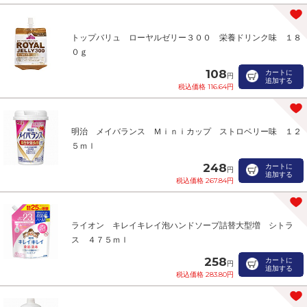
トップバリュ ローヤルゼリー３００ 栄養ドリンク味 １８
０ｇ
108
カートに
円
追加する
税込価格 116.64円
明治 メイバランス Ｍｉｎｉカップ ストロベリー味 １２
５ｍｌ
248
カートに
円
追加する
税込価格 267.84円
ライオン キレイキレイ泡ハンドソープ詰替大型増 シトラ
ス ４７５ｍｌ
258
カートに
円
追加する
税込価格 283.80円