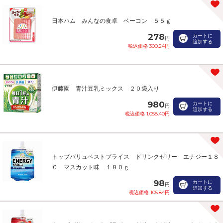
日本ハム みんなの食卓 ベーコン ５５ｇ
278
カートに
円
追加する
税込価格 300.24円
伊藤園 青汁豆乳ミックス ２０袋入り
980
カートに
円
追加する
税込価格 1,058.40円
トップバリュベストプライス ドリンクゼリー エナジー１８
０ マスカット味 １８０ｇ
98
カートに
円
追加する
税込価格 105.84円