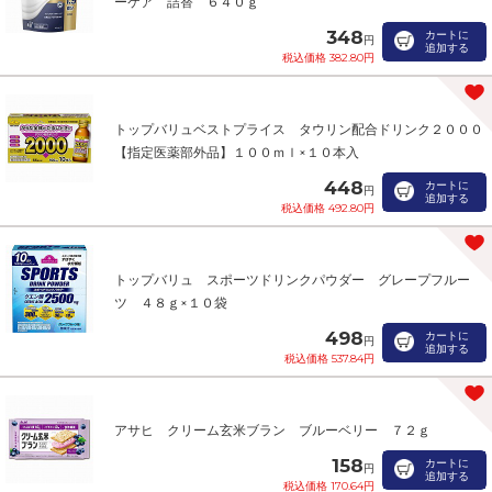
ーケア 詰替 ６４０ｇ
348
カートに
円
追加する
税込価格 382.80円
トップバリュベストプライス タウリン配合ドリンク２０００
【指定医薬部外品】１００ｍｌ×１０本入
448
カートに
円
追加する
税込価格 492.80円
トップバリュ スポーツドリンクパウダー グレープフルー
ツ ４８ｇ×１０袋
498
カートに
円
追加する
税込価格 537.84円
アサヒ クリーム玄米ブラン ブルーベリー ７２ｇ
158
カートに
円
追加する
税込価格 170.64円