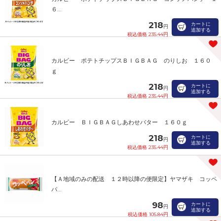
６...
218
カートに
円
追加する
税込価格 235.44円
カルビー ポテトチップスＢＩＧＢＡＧ のりしお １６０
ｇ
218
カートに
円
追加する
税込価格 235.44円
カルビー ＢＩＧＢＡＧしあわせバター １６０ｇ
218
カートに
円
追加する
税込価格 235.44円
【Ａ地域のみの配送 １２時以降の便限定】ヤマザキ コッペ
パ...
98
カートに
円
追加する
税込価格 105.84円