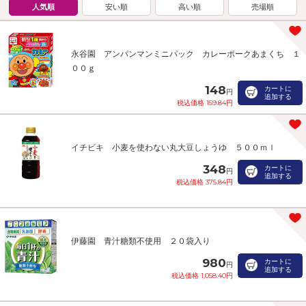
人気順
安い順
高い順
売場順
永谷園 アンパンマンミニパック カレーポークあまくち １
００ｇ
148
カートに
円
追加する
税込価格 159.84円
イチビキ 小麦を使わない丸大豆しょうゆ ５００ｍｌ
348
カートに
円
追加する
税込価格 375.84円
伊藤園 青汁糖類不使用 ２０袋入り
980
カートに
円
追加する
税込価格 1,058.40円