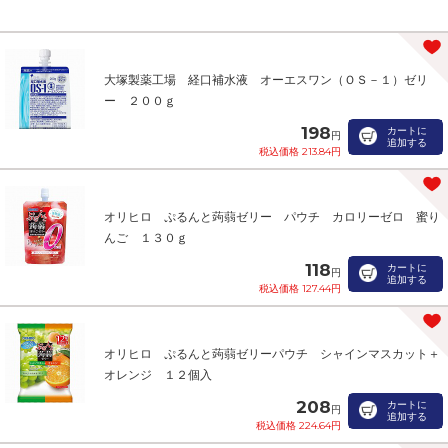
大塚製薬工場 経口補水液 オーエスワン（ＯＳ－１）ゼリ
ー ２００ｇ
198
カートに
円
追加する
税込価格 213.84円
オリヒロ ぷるんと蒟蒻ゼリー パウチ カロリーゼロ 蜜り
んご １３０ｇ
118
カートに
円
追加する
税込価格 127.44円
オリヒロ ぷるんと蒟蒻ゼリーパウチ シャインマスカット＋
オレンジ １２個入
208
カートに
円
追加する
税込価格 224.64円