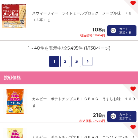
スウィーフィー ライトミールブロック メープル味 ７６
（４本）ｇ
108
カートに
円
追加する
税込価格 116.64円
1
～
40
件を表示中/全
5,495
件 (
1
/
138
ページ)
1
2
3
挑戦価格
カルビー ポテトチップスＢＩＧＢＡＧ うすしお味 １６０
ｇ
218
カートに
円
追加する
税込価格 235.44円
カルビー ポテトチップスＢＩＧＢＡＧ コンソメパンチ １