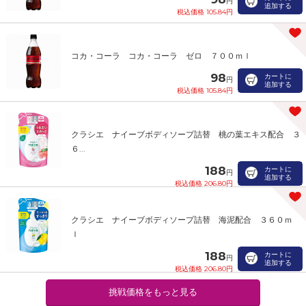
円
追加する
税込価格 105.84円
コカ・コーラ コカ・コーラ ゼロ ７００ｍｌ
98
カートに
円
追加する
税込価格 105.84円
クラシエ ナイーブボディソープ詰替 桃の葉エキス配合 ３
６...
188
カートに
円
追加する
税込価格 206.80円
クラシエ ナイーブボディソープ詰替 海泥配合 ３６０ｍ
ｌ
188
カートに
円
追加する
税込価格 206.80円
挑戦価格をもっと見る