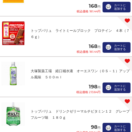
168
カートに
円
追加する
税込価格 181.44円
トップバリュ ライトミールブロック プロテイン ４本（７
６ｇ）
168
カートに
円
追加する
税込価格 181.44円
大塚製薬工場 経口補水液 オーエスワン（ＯＳ－１）アップ
ル風味 ５００ｍｌ
198
カートに
円
追加する
税込価格 213.84円
トップバリュ ドリンクゼリーマルチビタミン１２ グレープ
フルーツ味 １８０ｇ
98
カートに
円
追加する