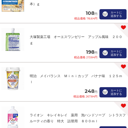
本）ｇ
108
カートに
円
追加する
税込価格 116.64円
大塚製薬工場 オーエスワンゼリー アップル風味 ２００
ｇ
198
カートに
円
追加する
税込価格 213.84円
明治 メイバランス Ｍｉｎｉカップ バナナ味 １２５ｍ
ｌ
248
カートに
円
追加する
税込価格 267.84円
ライオン キレイキレイ 薬用 泡ハンドソープ シトラスフ
ルーティの香り 特大 詰替用 ８００ｍｌ