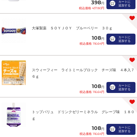
398
カートに
円
追加する
税込価格 437.80円
大塚製薬 ＳＯＹＪＯＹ ブルーベリー ３０ｇ
108
カートに
円
追加する
税込価格 116.64円
スウィーフィー ライトミールブロック チーズ味 ４本入７
６ｇ
108
カートに
円
追加する
税込価格 116.64円
トップバリュ ドリンクゼリーミネラル グレープ味 １８０
ｇ
108
カートに
円
追加する
税込価格 116.64円