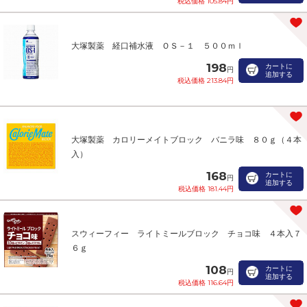
税込価格 105.84円
大塚製薬 経口補水液 ＯＳ－１ ５００ｍｌ
198
カートに
円
追加する
税込価格 213.84円
大塚製薬 カロリーメイトブロック バニラ味 ８０ｇ（４本
入）
168
カートに
円
追加する
税込価格 181.44円
スウィーフィー ライトミールブロック チョコ味 ４本入７
６ｇ
108
カートに
円
追加する
税込価格 116.64円