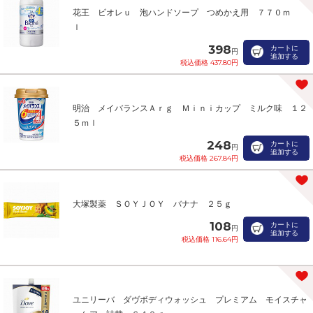
花王 ビオレｕ 泡ハンドソープ つめかえ用 ７７０ｍ
ｌ
398
カートに
円
追加する
税込価格 437.80円
明治 メイバランスＡｒｇ Ｍｉｎｉカップ ミルク味 １２
５ｍｌ
248
カートに
円
追加する
税込価格 267.84円
大塚製薬 ＳＯＹＪＯＹ バナナ ２５ｇ
108
カートに
円
追加する
税込価格 116.64円
ユニリーバ ダヴボディウォッシュ プレミアム モイスチャ