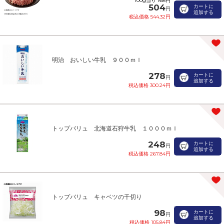
100g当り 168円
504
カートに
円
追加する
税込価格 544.32円
明治 おいしい牛乳 ９００ｍｌ
278
カートに
円
追加する
税込価格 300.24円
トップバリュ 北海道石狩牛乳 １０００ｍｌ
248
カートに
円
追加する
税込価格 267.84円
トップバリュ キャベツの千切り
98
カートに
円
追加する
税込価格 105.84円