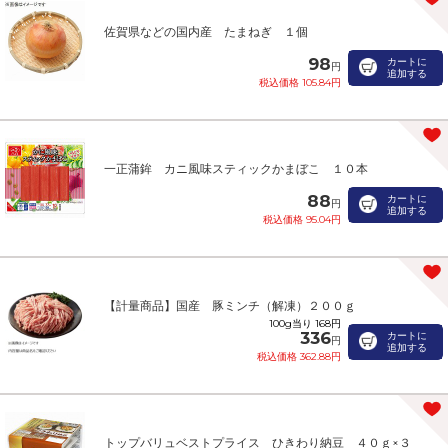
佐賀県などの国内産 たまねぎ １個
98
カートに
円
追加する
税込価格 105.84円
一正蒲鉾 カニ風味スティックかまぼこ １０本
88
カートに
円
追加する
税込価格 95.04円
【計量商品】国産 豚ミンチ（解凍）２００ｇ
100g当り 168円
336
カートに
円
追加する
税込価格 362.88円
トップバリュベストプライス ひきわり納豆 ４０ｇ×３