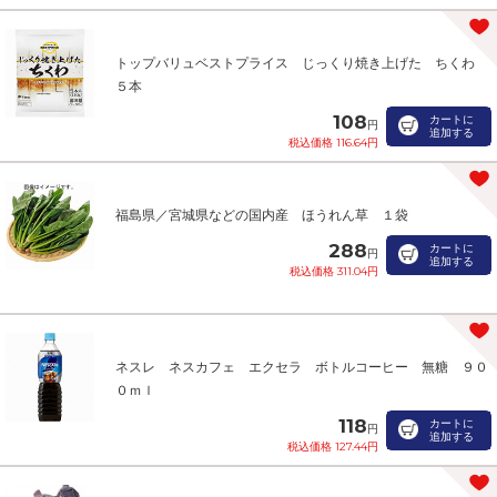
トップバリュベストプライス じっくり焼き上げた ちくわ
５本
108
カートに
円
追加する
税込価格 116.64円
福島県／宮城県などの国内産 ほうれん草 １袋
288
カートに
円
追加する
税込価格 311.04円
ネスレ ネスカフェ エクセラ ボトルコーヒー 無糖 ９０
０ｍｌ
118
カートに
円
追加する
税込価格 127.44円