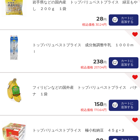
岩手県などの国内産 トップバリュベストプライス 緑豆もや
し ２００ｇ １袋
28
カートに
円
追加する
税込価格 30.24円
トップバリュベストプライス 成分無調整牛乳 １０００ｍ
ｌ
238
カートに
円
追加する
税込価格 257.04円
フィリピンなどの国外産 トップバリュベストプライス バナ
ナ １袋
158
カートに
円
追加する
税込価格 170.64円
トップバリュベストプライス 極小粒納豆 ４５ｇ×３
カートに