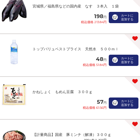
宮城県／福島県などの国内産 なす ３本入 １袋
198
カートに
円
追加する
税込価格 213.84円
トップバリュベストプライス 天然水 ５００ｍｌ
48
カートに
円
追加する
税込価格 51.84円
かねしょく もめん豆腐 ３００ｇ
57
カートに
円
追加する
税込価格 61.56円
【計量商品】国産 豚ミンチ（解凍）３００ｇ