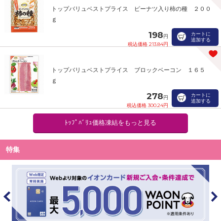
トップバリュベストプライス ピーナツ入り柿の種 ２００
ｇ
198
カートに
円
追加する
税込価格 213.84円
トップバリュベストプライス ブロックベーコン １６５
ｇ
278
カートに
円
追加する
税込価格 300.24円
ﾄｯﾌﾟﾊﾞﾘｭ価格凍結をもっと見る
特集