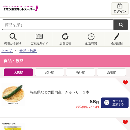
ログイン
売場から探す
ご利用ガイド
店舗切替
配送時間
会員登録
トップ
食品・飲料
食品・飲料
人気順
安い順
高い順
売場順
福島県などの国内産 きゅうり １本
68
カートに
円
追加する
税込価格 73.44円