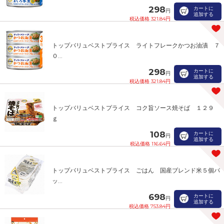
298
カートに
円
追加する
税込価格 321.84円
トップバリュベストプライス ライトフレークかつお油漬 ７
０...
298
カートに
円
追加する
税込価格 321.84円
トップバリュベストプライス コク旨ソース焼そば １２９
ｇ
108
カートに
円
追加する
税込価格 116.64円
トップバリュベストプライス ごはん 国産ブレンド米５個パ
ッ...
698
カートに
円
追加する
税込価格 753.84円