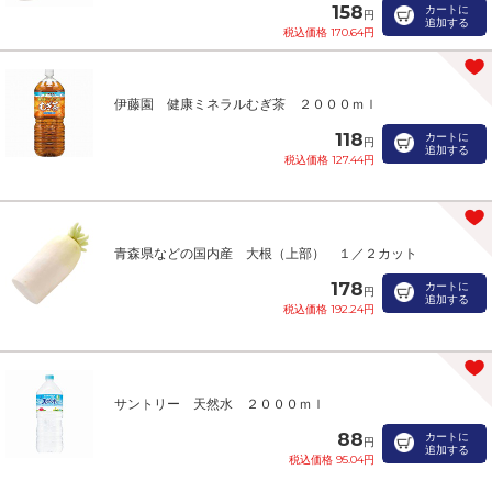
158
カートに
円
追加する
税込価格 170.64円
伊藤園 健康ミネラルむぎ茶 ２０００ｍｌ
118
カートに
円
追加する
税込価格 127.44円
青森県などの国内産 大根（上部） １／２カット
178
カートに
円
追加する
税込価格 192.24円
サントリー 天然水 ２０００ｍｌ
88
カートに
円
追加する
税込価格 95.04円