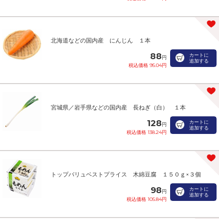
北海道などの国内産 にんじん １本
88
カートに
円
追加する
税込価格 95.04円
宮城県／岩手県などの国内産 長ねぎ（白） １本
128
カートに
円
追加する
税込価格 138.24円
トップバリュベストプライス 木綿豆腐 １５０ｇ×３個
98
カートに
円
追加する
税込価格 105.84円