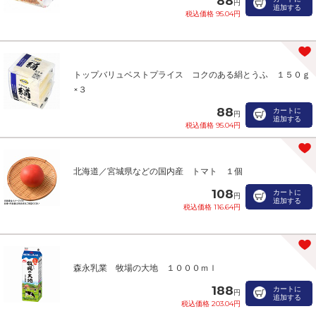
88
円
追加する
税込価格 95.04円
トップバリュベストプライス コクのある絹とうふ １５０ｇ
×３
88
カートに
円
追加する
税込価格 95.04円
北海道／宮城県などの国内産 トマト １個
108
カートに
円
追加する
税込価格 116.64円
森永乳業 牧場の大地 １０００ｍｌ
188
カートに
円
追加する
税込価格 203.04円