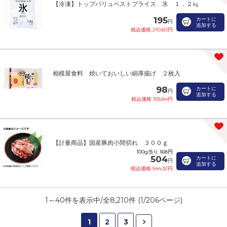
【冷凍】トップバリュベストプライス 氷 １．２㎏
195
カートに
円
追加する
税込価格 210.60円
相模屋食料 焼いておいしい絹厚揚げ ２枚入
98
カートに
円
追加する
税込価格 105.84円
【計量商品】国産豚肉小間切れ ３００ｇ
100g当り 168円
504
カートに
円
追加する
税込価格 544.32円
1
～
40
件を表示中/全
8,210
件 (
1
/
206
ページ)
1
2
3