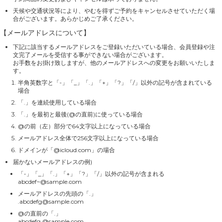
天候や交通状況等により、やむを得ずご予約をキャンセルさせていただく場
合がございます。あらかじめご了承ください。
【メールアドレスについて】
下記に該当するメールアドレスをご登録いただいている場合、会員登録や注
文完了メールを受信する事ができない場合がございます。
お手数をお掛け致しますが、他のメールアドレスへの変更をお願いいたしま
す。
半角英数字と「-」「_」「.」「+」「?」「/」以外の記号が含まれている
場合
「.」を連続使用している場合
「.」を最初と最後(@の直前)に使っている場合
@の前（左）部分で64文字以上になっている場合
メールアドレス全体で256文字以上になっている場合
ドメインが「@icloud.com」の場合
届かないメールアドレスの例)
「-」「_」「.」「+」「?」「/」以外の記号が含まれる
abcdef~@sample.com
メールアドレスの先頭の「.」
.abcdefg@sample.com
@の直前の「.」
abcdefg.@sample.com