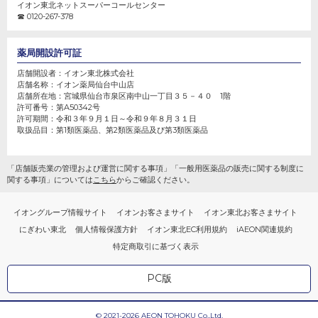
イオン東北ネットスーパーコールセンター
☎ 0120-267-378
薬局開設許可証
店舗開設者：
イオン東北株式会社
店舗名称：
イオン薬局仙台中山店
店舗所在地：
宮城県仙台市泉区南中山一丁目３５－４０ 1階
許可番号：
第A50342号
許可期間：
令和３年９月１日～令和９年８月３１日
取扱品目：第1類医薬品、第2類医薬品及び第3類医薬品
「店舗販売業の管理および運営に関する事項」「一般用医薬品の販売に関する制度に
関する事項」については
こちら
からご確認ください。
イオングループ情報サイト
イオンお客さまサイト
イオン東北お客さまサイト
にぎわい東北
個人情報保護方針
イオン東北EC利用規約
iAEON関連規約
特定商取引に基づく表示
PC版
© 2021-2026 AEON TOHOKU Co.,Ltd.