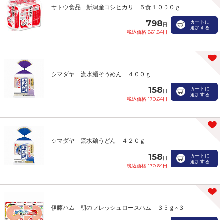
サトウ食品 新潟産コシヒカリ ５食１０００ｇ
798
カートに
円
追加する
税込価格 861.84円
シマダヤ 流水麺そうめん ４００ｇ
158
カートに
円
追加する
税込価格 170.64円
シマダヤ 流水麺うどん ４２０ｇ
158
カートに
円
追加する
税込価格 170.64円
伊藤ハム 朝のフレッシュロースハム ３５ｇ×３