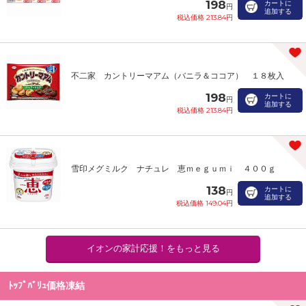
198
カートに
円
追加する
税込価格 213.84円
不二家 カントリーマアム（バニラ＆ココア） １８枚入
198
カートに
円
追加する
税込価格 213.84円
雪印メグミルク ナチュレ 恵ｍｅｇｕｍｉ ４００ｇ
138
カートに
円
追加する
税込価格 149.04円
イオンの家計応援！をもっと見る
ﾄｯﾌﾟﾊﾞﾘｭ価格凍結