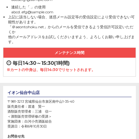
連続した「.」の使用
abcd..efg@sample.com
上記に該当しない場合、迷惑メール設定等の受信設定により受信できない可
能性があります。
「＠aeontohoku.net」からのメールを受信できるよう受信許可設定いただ
くか
他のメールアドレスをお試しくださいますよう、よろしくお願い申し上げま
す。
メンテナンス時間
毎日14:30～15:30(1時間)
※カートの中身は、毎日14:30でリセットされます。
イオン仙台中山店
〒981-3213 宮城県仙台市泉区南中山1-35-40
販売責任者：
渡邉 賢一
酒類販売管理者：
三浦 信一
＜酒類販売管理研修の受講＞
実施団体：
白河小売酒販組合
受講日：
令和6年10月30日
お問合せ先