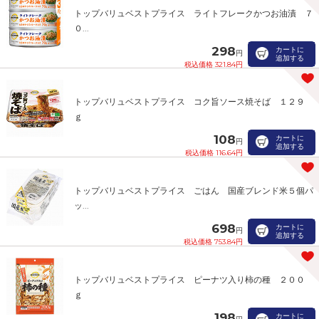
トップバリュベストプライス ライトフレークかつお油漬 ７
０...
298
カートに
円
追加する
税込価格 321.84円
トップバリュベストプライス コク旨ソース焼そば １２９
ｇ
108
カートに
円
追加する
税込価格 116.64円
トップバリュベストプライス ごはん 国産ブレンド米５個パ
ッ...
698
カートに
円
追加する
税込価格 753.84円
トップバリュベストプライス ピーナツ入り柿の種 ２００
ｇ
198
カートに