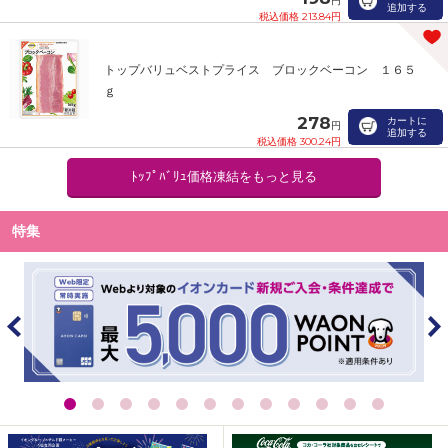
円
追加する
税込価格 213.84円
トップバリュベストプライス ブロックベーコン １６５
ｇ
278
カートに
円
追加する
税込価格 300.24円
ﾄｯﾌﾟﾊﾞﾘｭ価格凍結をもっと見る
特集