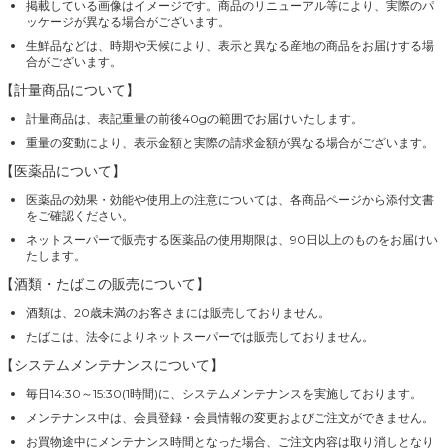
掲載している画像はイメージです。商品のリニューアル等により、実際のパ
ッケージが異なる場合がございます。
生鮮品などは、時期や天候により、表示と異なる産地の商品をお届けする場
合がございます。
【計量商品について】
計量商品は、表記重量の前後40gの範囲でお届けいたします。
重量の変動により、表示金額と実際の請求金額が異なる場合がございます。
【医薬品について】
医薬品の効果・効能や使用上の注意については、各商品ページから添付文書
をご確認ください。
ネットスーパーで販売する医薬品の使用期限は、90日以上のものをお届けい
たします。
【酒類・たばこの販売について】
酒類は、20歳未満のお客さまには販売しておりません。
たばこは、法令によりネットスーパーでは販売しておりません。
【システムメンテナンスについて】
毎日14:30～15:30(1時間)に、システムメンテナンスを実施しております。
メンテナンス中は、会員登録・会員情報の変更およびご注文ができません。
お買物途中にメンテナンス時間となった場合、ご注文内容は取り消しとなり