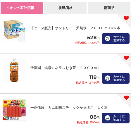
イオンの家計応援！
挑戦価格
新商品
【ケース販売】サントリー 天然水 ２０００ｍｌ×６本
528
カートに
円
追加する
税込価格 570.24円
伊藤園 健康ミネラルむぎ茶 ２０００ｍｌ
118
カートに
円
追加する
税込価格 127.44円
一正蒲鉾 カニ風味スティックかまぼこ １０本
88
カートに
円
追加する
税込価格 95.04円