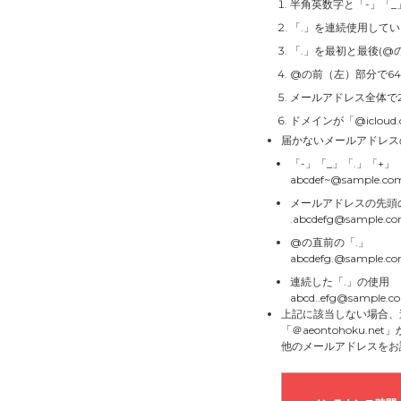
半角英数字と「-」「_
「.」を連続使用して
「.」を最初と最後(@
@の前（左）部分で6
メールアドレス全体で
ドメインが「@icloud
届かないメールアドレス
「-」「_」「.」「+
abcdef~@sample.co
メールアドレスの先頭
.abcdefg@sample.c
@の直前の「.」
abcdefg.@sample.c
連続した「.」の使用
abcd..efg@sample.c
上記に該当しない場合、
「＠aeontohoku.
他のメールアドレスをお