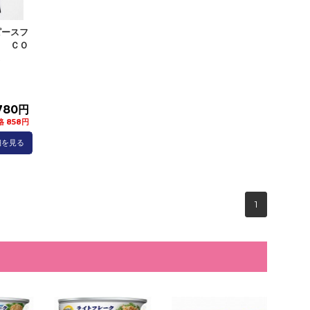
ピースフ
） ＣＯ
.
780円
 858円
細を見る
1