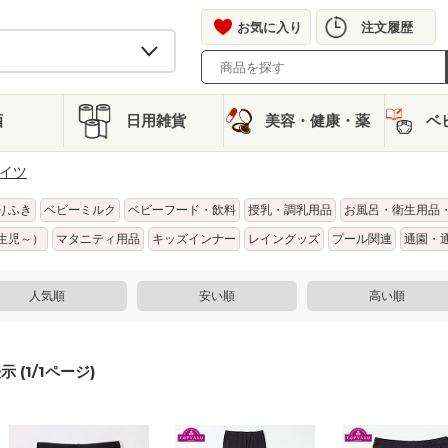
お気に入り
注文履歴
酒
日用雑貨
美容・健康・薬
ベ
イツ
りふき
ベビーミルク
ベビーフード・飲料
授乳・調乳用品
お風呂・衛生用品
生児～）
マタニティ用品
キッズインナー
レイングッズ
プール関連
通園・
人気順
安い順
高い順
示 (
1
/
1
ページ)