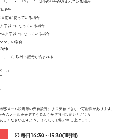
」「.」「+」「?」「/」以外の記号が含まれている場合
いる場合
の直前)に使っている場合
4文字以上になっている場合
256文字以上になっている場合
.com」の場合
の例)
」「?」「/」以外の記号が含まれる
m
の「.」
om
om
om
迷惑メール設定等の受信設定により受信できない可能性があります。
net」からのメールを受信できるよう受信許可設定いただくか
試しくださいますよう、よろしくお願い申し上げます。
毎日14:30～15:30(1時間)