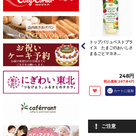
】トップバリュベ
【冷凍】トップバリュベ
トップバリュベストプラ
ライス ギョー
ストプライス ギョーザ
イス たまごのおいしさ
個（３２...
（にんにく無し...
まるごとマヨネ...
158円
158円
248円
税込価格 170.64円
税込価格 170.64円
税込価格 267.84円
カートに追加
カートに追加
カートに追加
ご注意