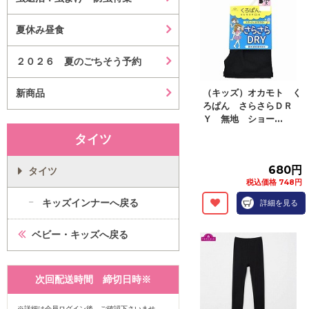
夏休み昼食
２０２６ 夏のごちそう予約
新商品
（キッズ）オカモト く
ろぱん さらさらＤＲ
Ｙ 無地 ショー...
タイツ
680円
タイツ
税込価格 748円
キッズインナーへ戻る
詳細を見る
ベビー・キッズへ戻る
次回配送時間 締切日時※
※詳細は会員ログイン後、ご確認下さいませ。