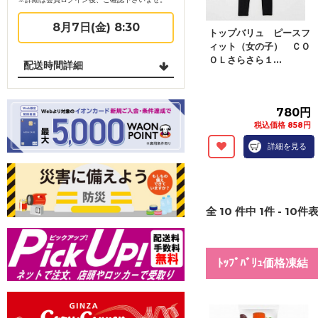
8月7日(金) 8:30
トップバリュ ピースフ
ィット（女の子） ＣＯ
ＯＬさらさら１...
配送時間詳細
780円
税込価格 858円
詳細を見る
全
10
件中
1
件 -
10
件表
ﾄｯﾌﾟﾊﾞﾘｭ価格凍結