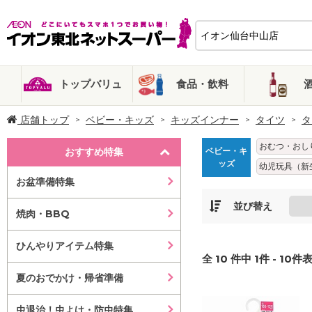
トップバリュ
食品・飲料
店舗トップ
ベビー・キッズ
キッズインナー
タイツ
タ
おむつ・おし
おすすめ特集
ベビー・キ
ッズ
幼児玩具（新
お盆準備特集
並び替え
焼肉・BBQ
ひんやりアイテム特集
全
10
件中
1
件 -
10
件表
夏のおでかけ・帰省準備
虫退治！虫よけ・防虫特集