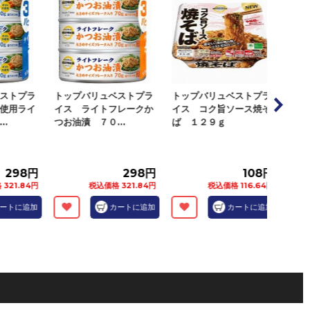
ストプラ
トップバリュベストプラ
トップバリュベストプラ
トッ
使用ライ
イス ライトフレークか
イス コク旨ソース焼そ
イス
..
つお油漬 ７０...
ば １２９ｇ
ンド
298円
298円
108円
321.84円
税込価格 321.84円
税込価格 116.64円
ートに追加
カートに追加
カートに追加