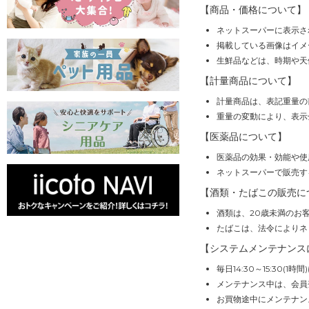
【商品・価格について】
ネットスーパーに表示さ
掲載している画像はイメ
生鮮品などは、時期や天
【計量商品について】
計量商品は、表記重量の
重量の変動により、表示
【医薬品について】
医薬品の効果・効能や使
ネットスーパーで販売す
【酒類・たばこの販売に
酒類は、20歳未満のお
たばこは、法令によりネ
【システムメンテナンス
毎日14:30～15:30
メンテナンス中は、会員
お買物途中にメンテナン