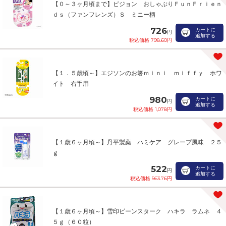
【０～３ヶ月頃まで】ピジョン おしゃぶりＦｕｎＦｒｉｅｎ
ｄｓ（ファンフレンズ）Ｓ ミニー柄
726
カートに
円
追加する
税込価格 798.60円
【１．５歳頃～】エジソンのお箸ｍｉｎｉ ｍｉｆｆｙ ホワ
イト 右手用
980
カートに
円
追加する
税込価格 1,078円
【１歳６ヶ月頃～】丹平製薬 ハミケア グレープ風味 ２５
ｇ
522
カートに
円
追加する
税込価格 563.76円
【１歳６ヶ月頃～】雪印ビーンスターク ハキラ ラムネ ４
５ｇ（６０粒）