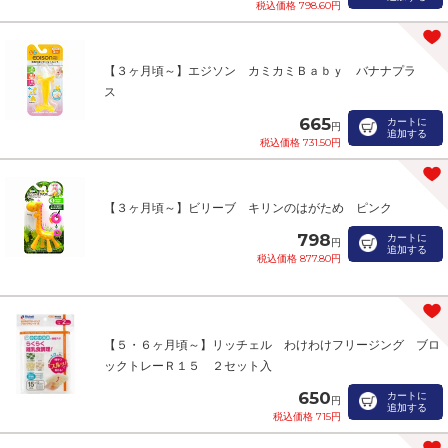
税込価格 798.60円
【３ヶ月頃～】エジソン カミカミＢａｂｙ バナナプラ
ス
665
カートに
円
追加する
税込価格 731.50円
【３ヶ月頃～】ビリーブ キリンのはがため ピンク
798
カートに
円
追加する
税込価格 877.80円
【５・６ヶ月頃～】リッチェル わけわけフリージング ブロ
ックトレーＲ１５ ２セット入
650
カートに
円
追加する
税込価格 715円