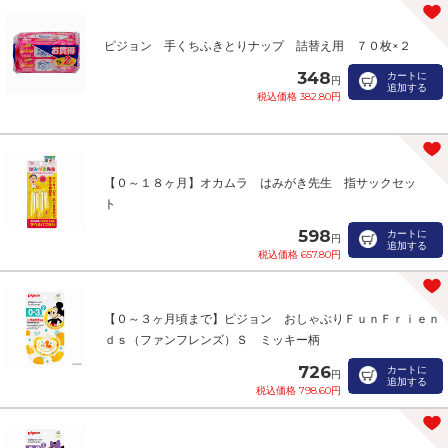
ピジョン 手くちふきとりナップ 詰替え用 ７０枚×２
348
カートに
円
追加する
税込価格 382.80円
【０～１８ヶ月】オカムラ はみがき先生 指サックセッ
ト
598
カートに
円
追加する
税込価格 657.80円
【０～３ヶ月頃まで】ピジョン おしゃぶりＦｕｎＦｒｉｅｎ
ｄｓ（ファンフレンズ）Ｓ ミッキー柄
726
カートに
円
追加する
税込価格 798.60円