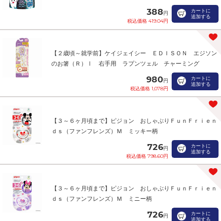
388
カートに
円
追加する
税込価格 419.04円
【２歳頃～就学前】ケイジェイシー ＥＤＩＳＯＮ エジソン
のお箸（Ｒ）Ⅰ 右手用 ラプンツェル チャーミング
980
カートに
円
追加する
税込価格 1,078円
【３～６ヶ月頃まで】ピジョン おしゃぶりＦｕｎＦｒｉｅｎ
ｄｓ（ファンフレンズ）Ｍ ミッキー柄
726
カートに
円
追加する
税込価格 798.60円
【３～６ヶ月頃まで】ピジョン おしゃぶりＦｕｎＦｒｉｅｎ
ｄｓ（ファンフレンズ）Ｍ ミニー柄
726
カートに
円
追加する