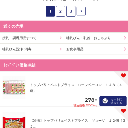
1
2
3
近くの売場
授乳・調乳用品すべて
哺乳びん・乳首・おしゃぶり
哺乳びん洗浄･消毒
お食事用品
ﾄｯﾌﾟﾊﾞﾘｭ価格凍結
トップバリュベストプライス ハーフベーコン １４８（４
連）...
278
カートに
円
追加する
税込価格 300.24円
【冷凍】トップバリュベストプライス ギョーザ １２個（３
２...