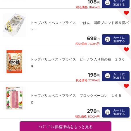
108
カートに
円
追加する
税込価格 116.64円
トップバリュベストプライス ごはん 国産ブレンド米５個パ
ッ...
698
カートに
円
追加する
税込価格 753.84円
トップバリュベストプライス ピーナツ入り柿の種 ２００
ｇ
198
カートに
円
追加する
税込価格 213.84円
トップバリュベストプライス ブロックベーコン １６５
ｇ
278
カートに
円
追加する
税込価格 300.24円
ﾄｯﾌﾟﾊﾞﾘｭ価格凍結をもっと見る