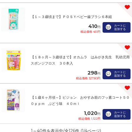
【１～３歳頃まで】ＰＯＳＹベビー歯ブラシ６本組
410
カートに
円
追加する
税込価格 451円
【１８ヶ月～３歳頃まで】オカムラ はみがき先生 乳幼児用
スポンジフロス ３０本入
298
カートに
円
追加する
税込価格 327.80円
【１歳６ヶ月頃～】ピジョン おやすみ前のフッ素コート５０
０ｐｐｍ ぶどう味 ４０ｍｌ
1,020
カートに
円
追加する
税込価格 1,122円
1
～
40
件を表示中/全
126
件 (
1
/
4
ページ)