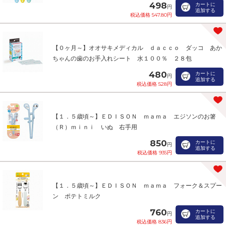
498
カートに
円
追加する
税込価格 547.80円
【０ヶ月～】オオサキメディカル ｄａｃｃｏ ダッコ あか
ちゃんの歯のお手入れシート 水１００％ ２８包
480
カートに
円
追加する
税込価格 528円
【１．５歳頃～】ＥＤＩＳＯＮ ｍａｍａ エジソンのお箸
（Ｒ）ｍｉｎｉ いぬ 右手用
850
カートに
円
追加する
税込価格 935円
【１．５歳頃～】ＥＤＩＳＯＮ ｍａｍａ フォーク＆スプー
ン ポテトミルク
760
カートに
円
追加する
税込価格 836円