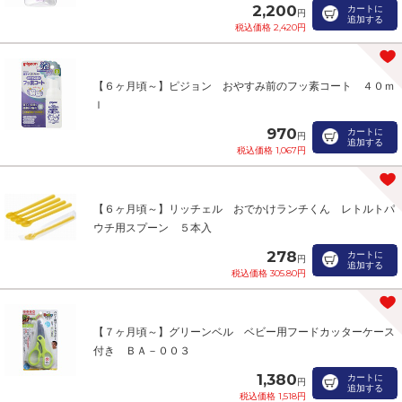
2,200
カートに
円
追加する
税込価格 2,420円
【６ヶ月頃～】ピジョン おやすみ前のフッ素コート ４０ｍ
ｌ
970
カートに
円
追加する
税込価格 1,067円
【６ヶ月頃～】リッチェル おでかけランチくん レトルトパ
ウチ用スプーン ５本入
278
カートに
円
追加する
税込価格 305.80円
【７ヶ月頃～】グリーンベル ベビー用フードカッターケース
付き ＢＡ－００３
1,380
カートに
円
追加する
税込価格 1,518円