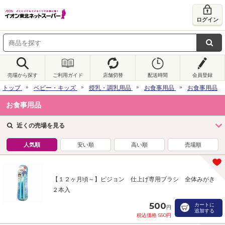
ログイン
売場から探す
ご利用ガイド
店舗切替
配送時間
会員登録
トップ
ベビー・キッズ
授乳・調乳用品
お食事用品
お食事用品
お食事用品
近くの売場を見る
人気順
安い順
高い順
売場順
【１２ヶ月頃～】ピジョン 仕上げ専用ブラシ 全体みがき
２本入
500
カートに
円
追加する
税込価格 550円