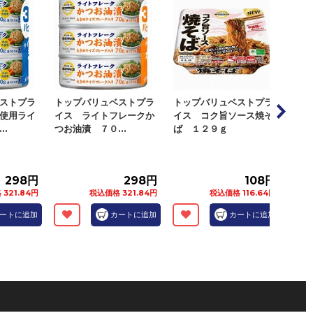
ストプラ
トップバリュベストプラ
トップバリュベストプラ
トッ
使用ライ
イス ライトフレークか
イス コク旨ソース焼そ
イス
..
つお油漬 ７０...
ば １２９ｇ
ンド
298円
298円
108円
321.84円
税込価格 321.84円
税込価格 116.64円
ートに追加
カートに追加
カートに追加