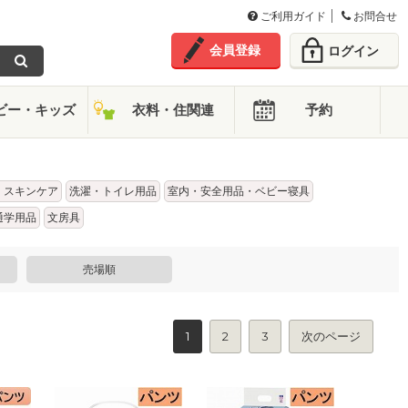
ご利用ガイド
お問合せ
会員登録
ログイン
ビー・キッズ
衣料・住関連
予約
・スキンケア
洗濯・トイレ用品
室内・安全用品・ベビー寝具
通学用品
文房具
売場順
1
2
3
次のページ