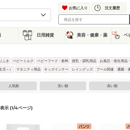
お気に入り
注文履歴
酒
日用雑貨
美容・健康・薬
ベ
りふき
ベビーミルク
ベビーフード・飲料
授乳・調乳用品
お風呂・衛生用品
生児～）
マタニティ用品
キッズインナー
レイングッズ
プール関連
通園・
人気順
安い順
高い順
表示 (
1
/
4
ページ)