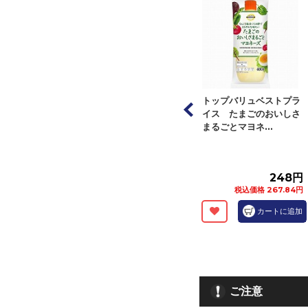
】トップバリュベ
【冷凍】トップバリュベ
トップバリュベストプラ
ライス ギョー
ストプライス ギョーザ
イス たまごのおいしさ
個（３２...
（にんにく無し...
まるごとマヨネ...
158円
158円
248円
税込価格 170.64円
税込価格 170.64円
税込価格 267.84円
カートに追加
カートに追加
カートに追加
ご注意