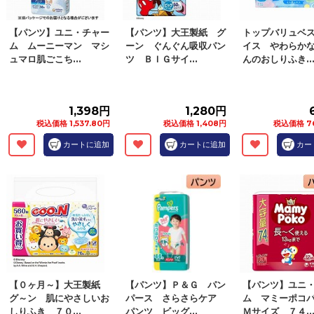
【パンツ】ユニ・チャー
【パンツ】大王製紙 グ
トップバリュベ
ム ムーニーマン マシ
ーン ぐんぐん吸収パン
イス やわらか
ュマロ肌ごこち...
ツ ＢＩＧサイ...
んのおしりふき..
1,398円
1,280円
税込価格 1,537.80円
税込価格 1,408円
税込価格 7
カートに追加
カートに追加
カー
【０ヶ月～】大王製紙
【パンツ】Ｐ＆Ｇ パン
【パンツ】ユニ
グ～ン 肌にやさしいお
パース さらさらケア
ム マミーポコ
しりふき ７０...
パンツ ビッグ...
Ｍサイズ ７４..