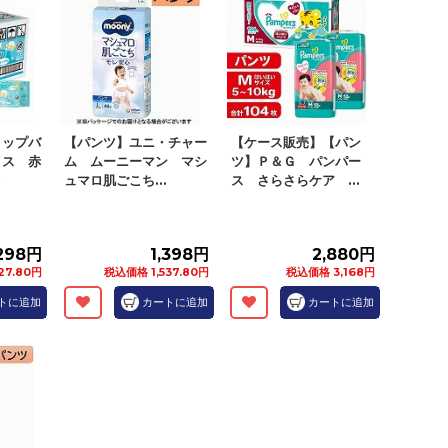
トップバ
【パンツ】ユニ・チャー
【ケース販売】【パン
イス 赤
ム ムーニーマン マシ
ツ】Ｐ＆Ｇ パンパー
.
ュマロ肌ごこち...
ス さらさらケア ...
,298円
1,398円
2,880円
27.80円
税込価格 1,537.80円
税込価格 3,168円
トに追加
カートに追加
カートに追加