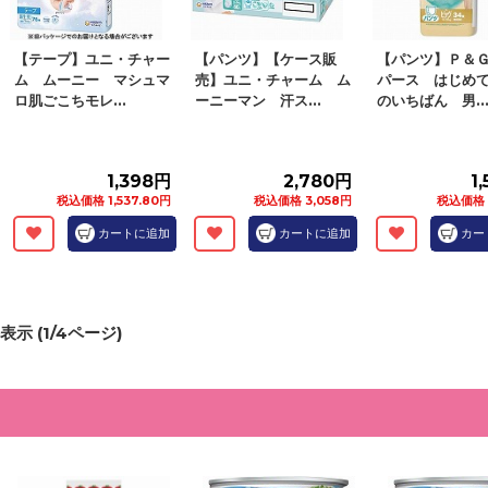
【テープ】ユニ・チャー
【パンツ】【ケース販
【パンツ】Ｐ＆
ム ムーニー マシュマ
売】ユニ・チャーム ム
パース はじめ
ロ肌ごこちモレ...
ーニーマン 汗ス...
のいちばん 男..
1,398円
2,780円
1
税込価格 1,537.80円
税込価格 3,058円
税込価格 
カートに追加
カートに追加
カー
表示 (
1
/
4
ページ)