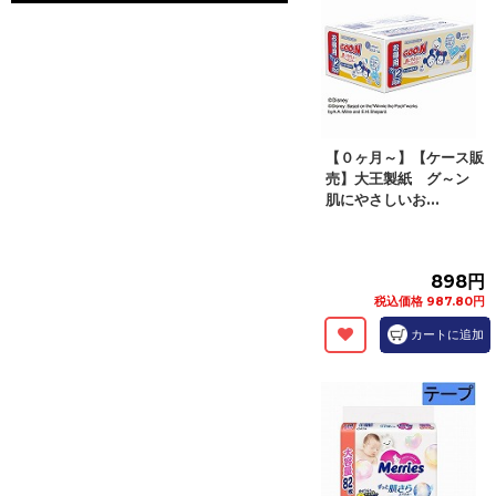
【０ヶ月～】【ケース販
売】大王製紙 グ～ン
肌にやさしいお...
898円
税込価格 987.80円
カートに追加