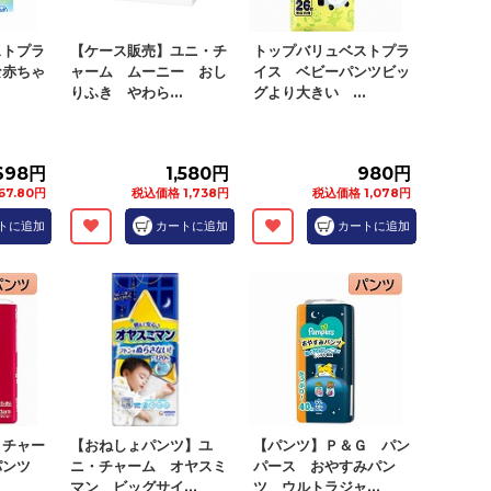
ストプラ
【ケース販売】ユニ・チ
トップバリュベストプラ
な赤ちゃ
ャーム ムーニー おし
イス ベビーパンツビッ
.
りふき やわら...
グより大きい ...
698円
1,580円
980円
67.80円
税込価格 1,738円
税込価格 1,078円
トに追加
カートに追加
カートに追加
・チャー
【おねしょパンツ】ユ
【パンツ】Ｐ＆Ｇ パン
パンツ
ニ・チャーム オヤスミ
パース おやすみパン
.
マン ビッグサイ...
ツ ウルトラジャ...