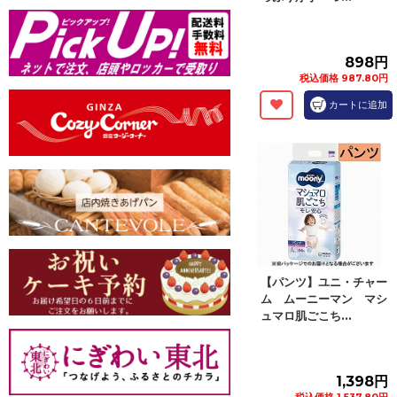
898円
税込価格 987.80円
カートに追加
【パンツ】ユニ・チャー
ム ムーニーマン マシ
ュマロ肌ごこち...
1,398円