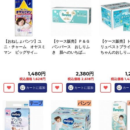
【おねしょパンツ】ユ
【ケース販売】Ｐ＆Ｇ
【ケース販売】
ニ・チャーム オヤスミ
パンパース おしりふ
リュベストプラ
マン ビッグサイ...
き 肌へのいちば...
ちゃんのおしり..
1,480円
2,380円
1
税込価格 1,628円
税込価格 2,618円
税込価格 1,4
カートに追加
カートに追加
カー