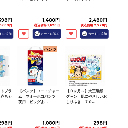
,398円
1,480円
2,480円
37.80円
税込価格 1,628円
税込価格 2,728円
トに追加
カートに追加
カートに追加
ストプラ
【パンツ】ユニ・チャー
【０ヶ月～】大王製紙
な赤ちゃ
ム マミーポコパンツ
グ～ン 肌にやさしいお
.
夜用 ビッグよ...
しりふき ７０...
298円
1,080円
298円