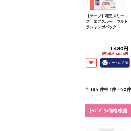
【テープ】花王メリー
ズ エアスルー ウルト
ラジャンボパック...
1,480円
税込価格 1,628円
カートに追加
全
134
件中
1
件 -
40
件
ﾄｯﾌﾟﾊﾞﾘｭ価格凍結