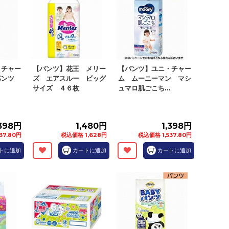
・チャー
【パンツ】花王 メリー
【パンツ】ユニ・チャー
パンツ
ズ エアスルー ビッグ
ム ムーニーマン マシ
.
サイズ ４６枚
ュマロ肌ごこち...
,398円
1,480円
1,398円
37.80円
税込価格 1,628円
税込価格 1,537.80円
トに追加
カートに追加
カートに追加