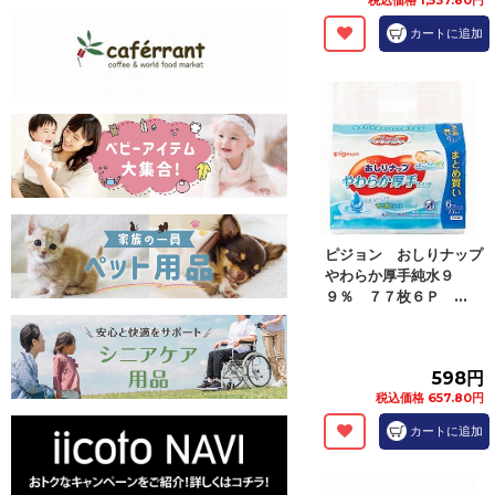
税込価格 1,537.80円
カートに追加
ピジョン おしりナップ
やわらか厚手純水９
９％ ７７枚６Ｐ ...
598円
税込価格 657.80円
カートに追加