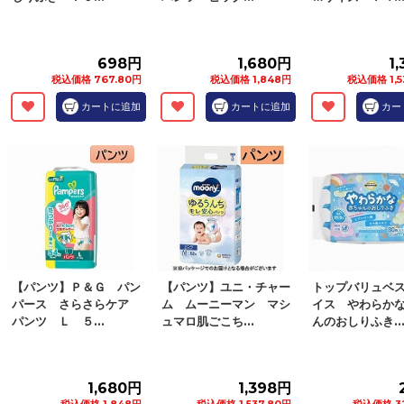
698円
1,680円
1
税込価格 767.80円
税込価格 1,848円
税込価格 1,5
カートに追加
カートに追加
カー
【パンツ】Ｐ＆Ｇ パン
【パンツ】ユニ・チャー
トップバリュベ
パース さらさらケア
ム ムーニーマン マシ
イス やわらか
パンツ Ｌ ５...
ュマロ肌ごこち...
んのおしりふき..
1,680円
1,398円