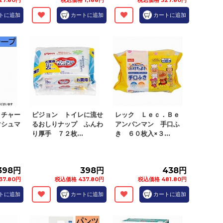
27.80円
税込価格 1,188円
税込価格 327.80円
トに追加
カートに追加
カートに追加
・チャー
ピジョン トイレに流せ
レック Ｌｅｃ．Ｂｅ
マシュマ
るおしりナップ ふんわ
アンパンマン 手口ふ
.
り厚手 ７２枚...
き ６０枚入×３...
,398円
398円
438円
37.80円
税込価格 437.80円
税込価格 481.80円
トに追加
カートに追加
カートに追加