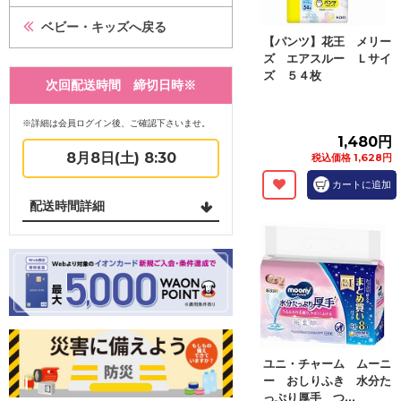
ベビー・キッズへ戻る
【パンツ】花王 メリー
ズ エアスルー Ｌサイ
ズ ５４枚
次回配送時間 締切日時※
※詳細は会員ログイン後、ご確認下さいませ。
1,480円
8月8日(土) 8:30
税込価格 1,628円
カートに追加
配送時間詳細
ユニ・チャーム ムーニ
ー おしりふき 水分た
っぷり厚手 つ...