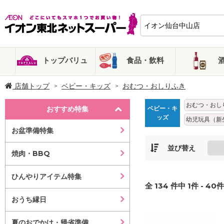
トップバリュ
食品・飲料
店舗トップ
ベビー・キッズ
おむつ・おしりふき
おむつ・おし
おすすめ特集
ベビー・キ
ッズ
幼児玩具（新
お盆準備特集
並び替え
焼肉・BBQ
ひんやりアイテム特集
全
134
件中
1
件 -
40
件
おうち縁日
夏のおでかけ・帰省準備