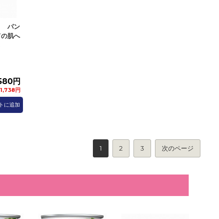
Ｇ パン
ての肌へ
.
,580円
1,738円
トに追加
1
2
3
次のページ