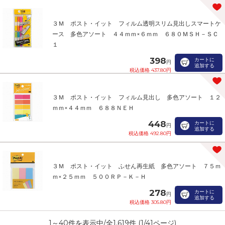
３Ｍ ポスト・イット フィルム透明スリム見出しスマートケ
ース 多色アソート ４４ｍｍ×６ｍｍ ６８０ＭＳＨ－ＳＣ
１
398
カートに
円
追加する
税込価格 437.80円
３Ｍ ポスト・イット フィルム見出し 多色アソート １２
ｍｍ×４４ｍｍ ６８８ＮＥＨ
448
カートに
円
追加する
税込価格 492.80円
３Ｍ ポスト・イット ふせん再生紙 多色アソート ７５ｍ
ｍ×２５ｍｍ ５００ＲＰ－Ｋ－Ｈ
278
カートに
円
追加する
税込価格 305.80円
1
～
40
件を表示中/全
1,619
件 (
1
/
41
ページ)