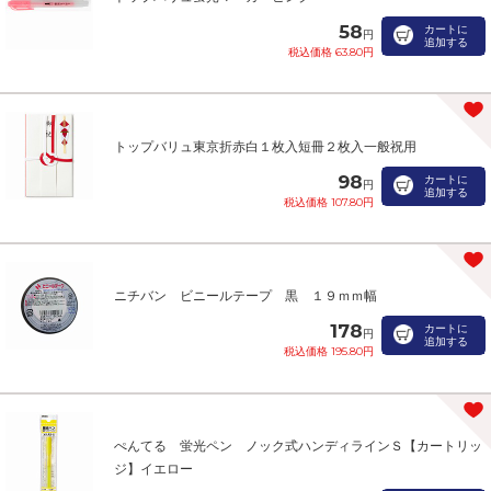
58
カートに
円
追加する
税込価格 63.80円
トップバリュ東京折赤白１枚入短冊２枚入一般祝用
98
カートに
円
追加する
税込価格 107.80円
ニチバン ビニールテープ 黒 １９ｍｍ幅
178
カートに
円
追加する
税込価格 195.80円
ぺんてる 蛍光ペン ノック式ハンディラインＳ【カートリッ
ジ】イエロー