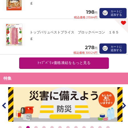
ｇ
198
カートに
円
追加する
税込価格 213.84円
トップバリュベストプライス ブロックベーコン １６５
ｇ
278
カートに
円
追加する
税込価格 300.24円
ﾄｯﾌﾟﾊﾞﾘｭ価格凍結をもっと見る
特集