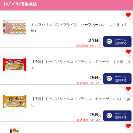
ﾄｯﾌﾟﾊﾞﾘｭ価格凍結
トップバリュベストプライス ハーフベーコン １４８（４
連）...
278
カートに
円
追加する
税込価格 300.24円
【冷凍】トップバリュベストプライス ギョーザ １２個（３
２...
158
カートに
円
追加する
税込価格 170.64円
【冷凍】トップバリュベストプライス ギョーザ（にんにく無
し...
158
カートに
円
追加する
税込価格 170.64円