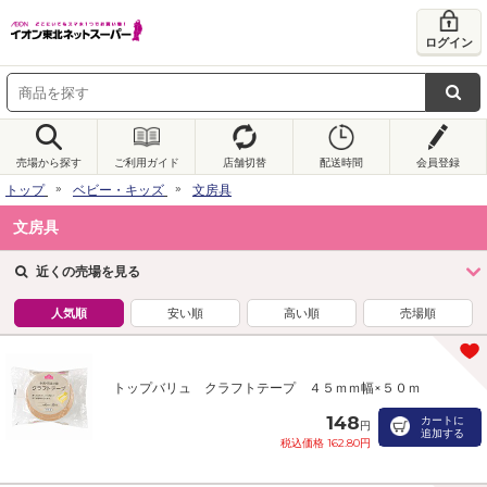
ログイン
売場から探す
ご利用ガイド
店舗切替
配送時間
会員登録
トップ
ベビー・キッズ
文房具
文房具
近くの売場を見る
人気順
安い順
高い順
売場順
トップバリュ クラフトテープ ４５ｍｍ幅×５０ｍ
148
カートに
円
追加する
税込価格 162.80円