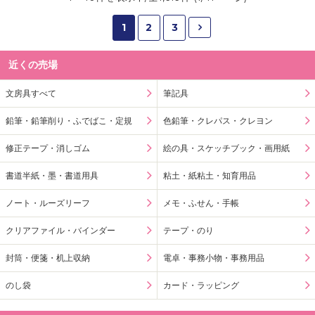
1
2
3
近くの売場
文房具すべて
筆記具
鉛筆・鉛筆削り・ふでばこ・定規
色鉛筆・クレパス・クレヨン
修正テープ・消しゴム
絵の具・スケッチブック・画用紙
書道半紙・墨・書道用具
粘土・紙粘土・知育用品
ノート・ルーズリーフ
メモ・ふせん・手帳
クリアファイル・バインダー
テープ・のり
封筒・便箋・机上収納
電卓・事務小物・事務用品
のし袋
カード・ラッピング