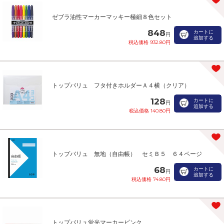
ゼブラ油性マーカーマッキー極細８色セット
848
カートに
円
追加する
税込価格 932.80円
トップバリュ フタ付きホルダーＡ４横（クリア）
128
カートに
円
追加する
税込価格 140.80円
トップバリュ 無地（自由帳） セミＢ５ ６４ページ
68
カートに
円
追加する
税込価格 74.80円
トップバリュ蛍光マーカーピンク