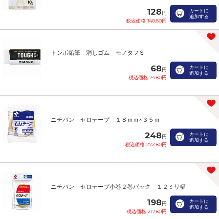
128
カートに
円
追加する
税込価格 140.80円
トンボ鉛筆 消しゴム モノタフＳ
68
カートに
円
追加する
税込価格 74.80円
ニチバン セロテープ １８ｍｍ×３５ｍ
248
カートに
円
追加する
税込価格 272.80円
ニチバン セロテープ小巻２巻パック １２ミリ幅
198
カートに
円
追加する
税込価格 217.80円