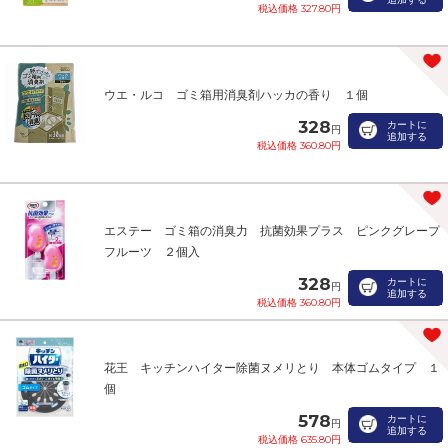
税込価格 327.80円
ウエ・ルコ ゴミ箱用消臭剤ハッカの香り １個
328
カートに
円
追加する
税込価格 360.80円
エステー ゴミ箱の消臭力 抗菌効果プラス ピンクグレープ
フルーツ ２個入
328
カートに
円
追加する
税込価格 360.80円
花王 キッチンハイター除菌ヌメリとり 本体ゴムタイプ １
個
578
カートに
円
追加する
税込価格 635.80円