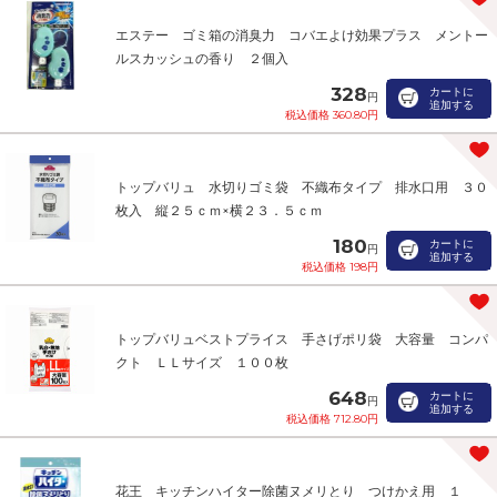
エステー ゴミ箱の消臭力 コバエよけ効果プラス メントー
ルスカッシュの香り ２個入
328
カートに
円
追加する
税込価格 360.80円
トップバリュ 水切りゴミ袋 不織布タイプ 排水口用 ３０
枚入 縦２５ｃｍ×横２３．５ｃｍ
180
カートに
円
追加する
税込価格 198円
トップバリュベストプライス 手さげポリ袋 大容量 コンパ
クト ＬＬサイズ １００枚
648
カートに
円
追加する
税込価格 712.80円
花王 キッチンハイター除菌ヌメリとり つけかえ用 １