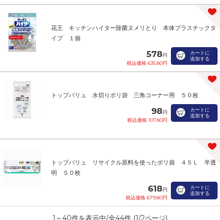
花王 キッチンハイター除菌ヌメリとり 本体プラスチックタ
イプ １個
578
カートに
円
追加する
税込価格 635.80円
トップバリュ 水切りポリ袋 三角コーナー用 ５０枚
98
カートに
円
追加する
税込価格 107.80円
トップバリュ リサイクル原料を使ったポリ袋 ４５Ｌ 半透
明 ５０枚
618
カートに
円
追加する
税込価格 679.80円
1
～
40
件を表示中/全
44
件 (
1
/
2
ページ)