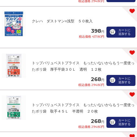
税込価格 294.80円
クレハ ダストマン○浅型 ５０枚入
398
カートに
円
追加する
税込価格 437.80円
トップバリュベストプライス もったいないからもう一度使っ
たポリ袋 厚手平袋３０Ｌ 透明 １２枚
268
カートに
円
追加する
税込価格 294.80円
トップバリュベストプライス もったいないからもう一度使っ
たポリ袋 取手４５Ｌ 半透明 ２０枚
268
カートに
円
追加する
税込価格 294.80円