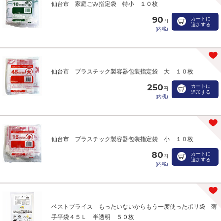
仙台市 家庭ごみ指定袋 特小 １０枚
90
カートに
円
追加する
(内税)
仙台市 プラスチック製容器包装指定袋 大 １０枚
250
カートに
円
追加する
(内税)
仙台市 プラスチック製容器包装指定袋 小 １０枚
80
カートに
円
追加する
(内税)
ベストプライス もったいないからもう一度使ったポリ袋 薄
手平袋４５Ｌ 半透明 ５０枚