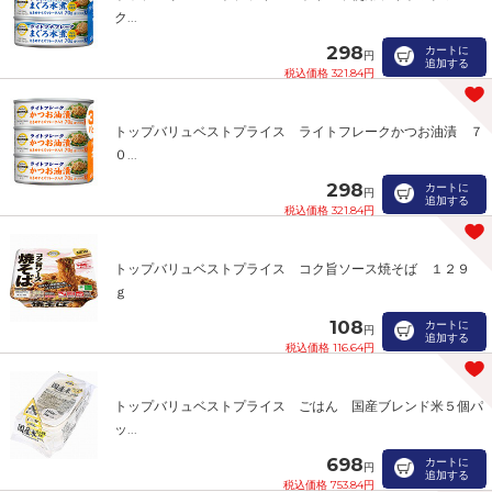
ク...
298
カートに
円
追加する
税込価格 321.84円
トップバリュベストプライス ライトフレークかつお油漬 ７
０...
298
カートに
円
追加する
税込価格 321.84円
トップバリュベストプライス コク旨ソース焼そば １２９
ｇ
108
カートに
円
追加する
税込価格 116.64円
トップバリュベストプライス ごはん 国産ブレンド米５個パ
ッ...
698
カートに
円
追加する
税込価格 753.84円