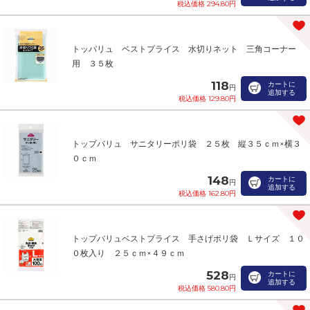
税込価格 294.80円
トッパリュ ベストプライス 水切りネット 三角コーナー
用 ３５枚
118
カートに
円
追加する
税込価格 129.80円
トップバリュ サニタリーポリ袋 ２５枚 縦３５ｃｍ×横３
０ｃｍ
148
カートに
円
追加する
税込価格 162.80円
トップバリュベストプライス 手さげポリ袋 Ｌサイズ １０
０枚入り ２５ｃｍ×４９ｃｍ
528
カートに
円
追加する
税込価格 580.80円