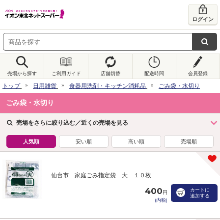
ログイン
売場から探す
ご利用ガイド
店舗切替
配送時間
会員登録
トップ
日用雑貨
食器用洗剤・キッチン消耗品
ごみ袋・水切り
ごみ袋・水切り
売場をさらに絞り込む／近くの売場を見る
人気順
安い順
高い順
売場順
仙台市 家庭ごみ指定袋 大 １０枚
400
カートに
円
追加する
(内税)