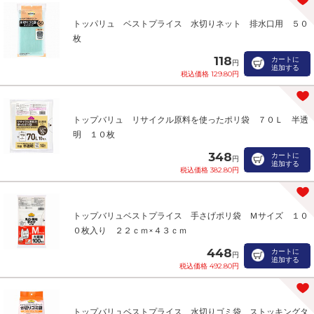
トッパリュ ベストプライス 水切りネット 排水口用 ５０
枚
118
カートに
円
追加する
税込価格 129.80円
トップバリュ リサイクル原料を使ったポリ袋 ７０Ｌ 半透
明 １０枚
348
カートに
円
追加する
税込価格 382.80円
トップバリュベストプライス 手さげポリ袋 Ｍサイズ １０
０枚入り ２２ｃｍ×４３ｃｍ
448
カートに
円
追加する
税込価格 492.80円
トップバリュベストプライス 水切りゴミ袋 ストッキングタ