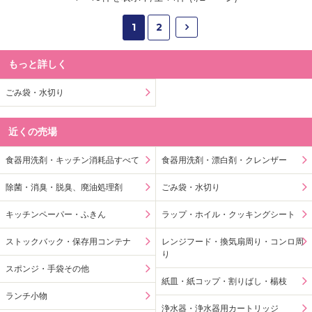
1
2
もっと詳しく
ごみ袋・水切り
近くの売場
食器用洗剤・キッチン消耗品すべて
食器用洗剤・漂白剤・クレンザー
除菌・消臭・脱臭、廃油処理剤
ごみ袋・水切り
キッチンペーパー・ふきん
ラップ・ホイル・クッキングシート
ストックバック・保存用コンテナ
レンジフード・換気扇周り・コンロ周
り
スポンジ・手袋その他
紙皿・紙コップ・割りばし・楊枝
ランチ小物
浄水器・浄水器用カートリッジ