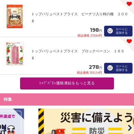
トップバリュベストプライス ピーナツ入り柿の種 ２００
ｇ
198
カートに
円
追加する
税込価格 213.84円
トップバリュベストプライス ブロックベーコン １６５
ｇ
278
カートに
円
追加する
税込価格 300.24円
ﾄｯﾌﾟﾊﾞﾘｭ価格凍結をもっと見る
特集