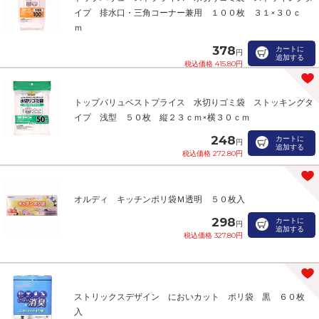
イプ 排水口・三角コーナー兼用 １００枚 ３１×３０ｃ
ｍ
378
カートに
円
追加する
税込価格 415.80円
トップバリュベストプライス 水切りゴミ袋 ストッキングタ
イプ 浅型 ５０枚 縦２３ｃｍ×横３０ｃｍ
248
カートに
円
追加する
税込価格 272.80円
オルディ キッチンポリ袋Ｍ透明 ５０枚入
298
カートに
円
追加する
税込価格 327.80円
ストリックスデザイン においカット ポリ袋 黒 ６０枚
入