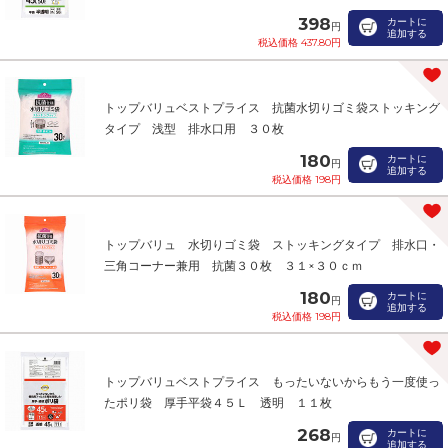
398
カートに
円
追加する
税込価格 437.80円
トップバリュベストプライス 抗菌水切りゴミ袋ストッキング
タイプ 浅型 排水口用 ３０枚
180
カートに
円
追加する
税込価格 198円
トップバリュ 水切りゴミ袋 ストッキングタイプ 排水口・
三角コーナー兼用 抗菌３０枚 ３１×３０ｃｍ
180
カートに
円
追加する
税込価格 198円
トップバリュベストプライス もったいないからもう一度使っ
たポリ袋 厚手平袋４５Ｌ 透明 １１枚
268
カートに
円
追加する