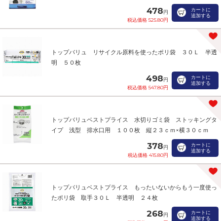
478
カートに
円
追加する
税込価格 525.80円
トップバリュ リサイクル原料を使ったポリ袋 ３０Ｌ 半透
明 ５０枚
498
カートに
円
追加する
税込価格 547.80円
トップバリュベストプライス 水切りゴミ袋 ストッキングタ
イプ 浅型 排水口用 １００枚 縦２３ｃｍ×横３０ｃｍ
378
カートに
円
追加する
税込価格 415.80円
トップバリュベストプライス もったいないからもう一度使っ
たポリ袋 取手３０Ｌ 半透明 ２４枚
268
カートに
円
追加する