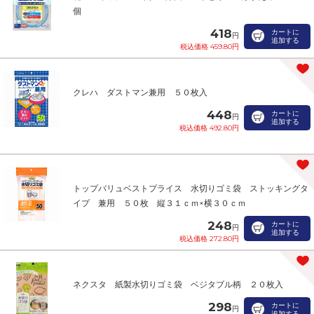
個
418
カートに
円
追加する
税込価格 459.80円
クレハ ダストマン兼用 ５０枚入
448
カートに
円
追加する
税込価格 492.80円
トップバリュベストプライス 水切りゴミ袋 ストッキングタ
イプ 兼用 ５０枚 縦３１ｃｍ×横３０ｃｍ
248
カートに
円
追加する
税込価格 272.80円
ネクスタ 紙製水切りゴミ袋 ベジタブル柄 ２０枚入
298
カートに
円
追加する