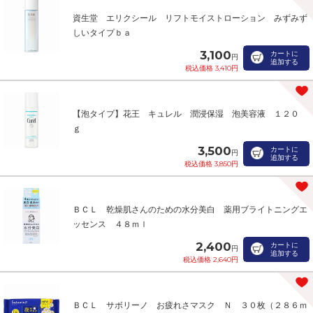
資生堂 エリクシール リフトモイストローション みずみず
しいタイプｂａ
3,100
カートに
円
追加する
税込価格 3,410円
【泡タイプ】花王 キュレル 潤浸保湿 泡美容液 １２０
ｇ
3,500
カートに
円
追加する
税込価格 3,850円
ＢＣＬ 乾燥肌さんのための水分美白 薬用ブライトニングエ
ッセンス ４８ｍｌ
2,400
カートに
円
追加する
税込価格 2,640円
ＢＣＬ サボリーノ お疲れさマスク Ｎ ３０枚（２８６ｍ