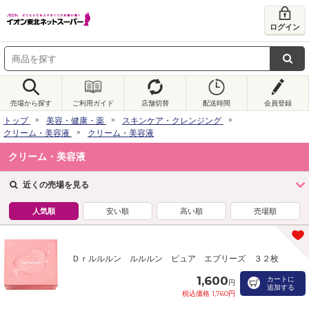
ログイン
売場から探す
ご利用ガイド
店舗切替
配送時間
会員登録
トップ
美容・健康・薬
スキンケア・クレンジング
クリーム・美容液
クリーム・美容液
クリーム・美容液
近くの売場を見る
人気順
安い順
高い順
売場順
Ｄｒルルルン ルルルン ピュア エブリーズ ３２枚
1,600
カートに
円
追加する
税込価格 1,760円