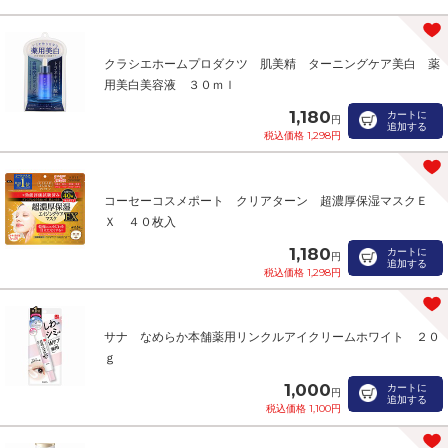
クラシエホームプロダクツ 肌美精 ターニングケア美白 薬
用美白美容液 ３０ｍｌ
1,180
カートに
円
追加する
税込価格 1,298円
コーセーコスメポート クリアターン 超濃厚保湿マスクＥ
Ｘ ４０枚入
1,180
カートに
円
追加する
税込価格 1,298円
サナ なめらか本舗薬用リンクルアイクリームホワイト ２０
ｇ
1,000
カートに
円
追加する
税込価格 1,100円