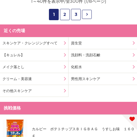
1
～
40
件を表示中/全
300
件 (
1
/
8
ページ)
1
2
3
近くの売場
スキンケア・クレンジングすべて
資生堂
【キュレル】
洗顔料・洗顔石鹸
メイク落とし
化粧水
クリーム・美容液
男性用スキンケア
その他スキンケア
挑戦価格
カルビー ポテトチップスＢＩＧＢＡＧ うすしお味 １６０
ｇ