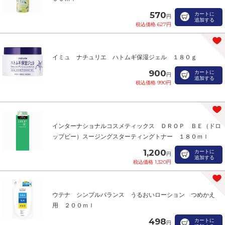
570
カートに
円
追加する
税込価格 627円
イミュ ナチュリエ ハトムギ保湿ジェル １８０ｇ
900
カートに
円
追加する
税込価格 990円
インターナショナルコスメティックス ＤＲＯＰ ＢＥ（ドロ
ップビー）スージングスターティングトナー １８０ｍｌ
1,200
カートに
円
追加する
税込価格 1,320円
ウテナ シンプルバランス うるおいローション つめかえ
用 ２００ｍｌ
498
カートに
円