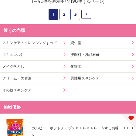
1
～
40
件を表示中/全
198
件 (
1
/
5
ページ)
1
2
3
近くの売場
スキンケア・クレンジングすべて
資生堂
【キュレル】
洗顔料・洗顔石鹸
メイク落とし
化粧水
クリーム・美容液
男性用スキンケア
その他スキンケア
挑戦価格
カルビー ポテトチップスＢＩＧＢＡＧ うすしお味 １６０
ｇ