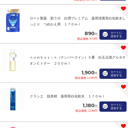
ロート製薬 肌ラボ 白潤プレミアム 薬用浸透美白化粧水し
っとり つめかえ用 １７０ｍｌ
890
カートに
円
追加する
税込価格 979円
ｎｕｍｂｕｚｉｎ（ナンバーズイン）５番 白玉点滴グルタチ
オンＣトナー ２００ｍｌ
1,900
カートに
円
追加する
税込価格 2,090円
クラシエ 肌美精 薬用美白化粧水 １７０ｍｌ
1,180
カートに
円
追加する
税込価格 1,298円