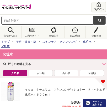
ログイン
売場から探す
ご利用ガイド
店舗切替
配送時間
会員登録
トップ
美容・健康・薬
スキンケア・クレンジング
化粧水
化粧水
化粧水
近くの売場を見る
人気順
安い順
高い順
売場順
イミュ ナチュリエ スキンコンディショナー Ｒ（ハトムギ
化粧水）５００ｍｌ
598
カートに
円
追加する
税込価格 657.80円