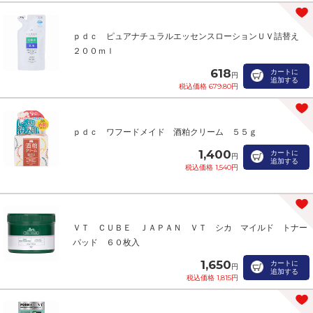
ｐｄｃ ピュアナチュラルエッセンスローションＵＶ詰替え
２００ｍｌ
618
カートに
円
追加する
税込価格 679.80円
ｐｄｃ ワフードメイド 酒粕クリーム ５５ｇ
1,400
カートに
円
追加する
税込価格 1,540円
ＶＴ ＣＵＢＥ ＪＡＰＡＮ ＶＴ シカ マイルド トナー
パッド ６０枚入
1,650
カートに
円
追加する
税込価格 1,815円