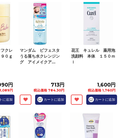
オフクレ
マンダム ビフェスタ
花王 キュレル 薬用泡
 ９０ｇ
うる落ち水クレンジン
洗顔料 本体 １５０ｍ
グ アイメイクア...
ｌ
990円
713円
1,600円
1,089円
税込価格 784.30円
税込価格 1,760円
トに追加
カートに追加
カートに追加