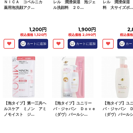
ＮＩＣＡ コペルニカ
レル 潤浸保湿 泡ジェ
レル 潤浸保湿
薬用泡洗顔アク...
ル洗顔料 ２０...
料 大サイズボ..
1,200円
1,900円
2
税込価格 1,320円
税込価格 2,090円
税込価格 
カートに追加
カートに追加
カー
【泡タイプ】第一三共ヘ
【泡タイプ】ユニリー
【泡タイプ】ユ
ルスケア ミノン アミ
バ・ジャパン Ｄｏｖｅ
バ・ジャパン 
ノモイスト ジ...
（ダヴ）パールシ...
（ダヴ）パールシ.