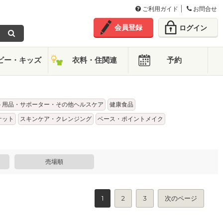
ご利用ガイド
お問合せ
会員登録
ログイン
ビー・キッズ
衣料・住関連
予約
ト用品・サポーター・その他ヘルスケア
健康食品
ケット
スキンケア・クレンジング
ベース・ポイントメイク
売場順
1
2
3
次のページ