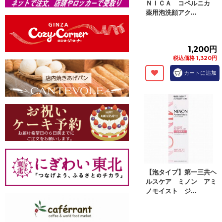
ＮＩＣＡ コペルニカ
薬用泡洗顔アク...
1,200円
税込価格 1,320円
カートに追加
【泡タイプ】第一三共ヘ
ルスケア ミノン アミ
ノモイスト ジ...