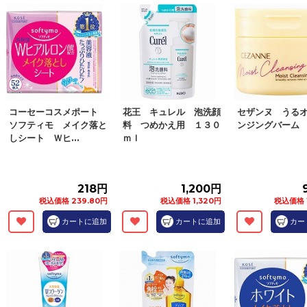
コーセーコスメポート
花王 キュレル 泡洗顔
セザンヌ うる
ソフティモ メイク落と
料 つめかえ用 １３０
ンジングバーム
しシート Ｗヒ...
ｍｌ
218円
1,200円
税込価格 239.80円
税込価格 1,320円
税込価格 
カートに追加
カートに追加
カー