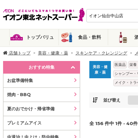
トップバリュ
食品・飲料
店舗トップ
美容・健康・薬
スキンケア・クレンジング
医薬品
栄養
おすすめ特集
美容・健
康・薬
シャンプー・
お盆準備特集
メイク・トラ
焼肉・BBQ
並び替え
夏のおでかけ・帰省準備
プレミアムアイス
全
156
件中
1
件 -
40
件
虫退治！虫よけ・防虫特集