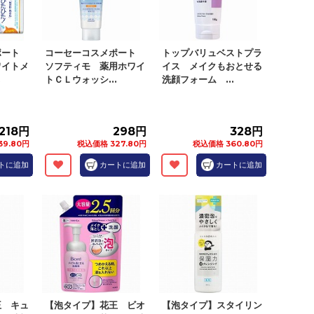
ポート
コーセーコスメポート
トップバリュベストプラ
ワイトメ
ソフティモ 薬用ホワイ
イス メイクもおとせる
.
トＣＬウォッシ...
洗顔フォーム ...
218円
298円
328円
39.80円
税込価格 327.80円
税込価格 360.80円
トに追加
カートに追加
カートに追加
王 キュ
【泡タイプ】花王 ビオ
【泡タイプ】スタイリン