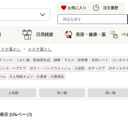
お気に入り
注文履歴
酒
日用雑貨
美容・健康・薬
ベ
メイク落とし
メイク落とし
ドリンク・うがい薬・医薬部外品
綿棒・マスク・絆創膏・冷却シート
コンタク
リンス・ヘアケア
ボディ・ハンドウォッシュ・入浴剤
ボディケア
ボディエチ
ベル
大人用紙オムツ・介護食・介護用品
人気順
安い順
高い順
表示 (
1
/
4
ページ)