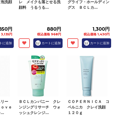
 泡洗顔
レ メイクも落とせる洗
グライフ・ホールディン
.
顔料 うるうる...
グス ＢＣＬカ...
,850円
880円
1,300円
3,135円
税込価格 968円
税込価格 1,430円
トに追加
カートに追加
カートに追加
ニリー
ＢＣＬカンパニー クレ
ＣＯＰＥＲＮＩＣＡ コ
Ｄｏｖｅ
ンジングリサーチ ウォ
ペルニカ クレイ洗顔
..
ッシュクレンジ...
１２０ｇ