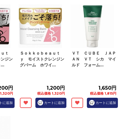
ａｕｔ
Ｓｏｋｋｏｂｅａｕｔ
ＶＴ ＣＵＢＥ ＪＡＰ
レンジン
ｙ モイストクレンジン
ＡＮ ＶＴ シカ マイ
..
グバーム ホワイ...
ルド フォーム...
,200円
1,200円
1,650円
1,320円
税込価格 1,320円
税込価格 1,815円
トに追加
カートに追加
カートに追加