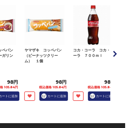
ッペパン
ヤマザキ コッペパン
コカ・コーラ コカ・コ
コカ
ーガリン
（ピーナッツクリー
ーラ ７００ｍｌ
ーラ
ム） １個
98円
98円
98円
105.84円
税込価格 105.84円
税込価格 105.84円
ートに追加
カートに追加
カートに追加