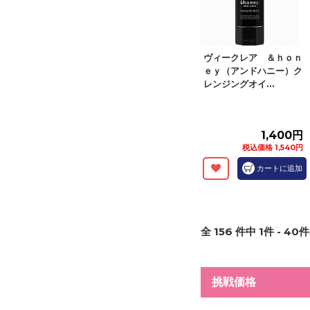
ヴィークレア ＆ｈｏｎ
ｅｙ（アンドハニー）ク
レンジングオイ...
1,400円
税込価格 1,540円
カートに追加
全
156
件中
1
件 -
40
件
挑戦価格