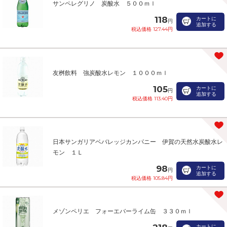
サンペレグリノ 炭酸水 ５００ｍｌ
118
カートに
円
追加する
税込価格 127.44円
友桝飲料 強炭酸水レモン １０００ｍｌ
105
カートに
円
追加する
税込価格 113.40円
日本サンガリアベバレッジカンパニー 伊賀の天然水炭酸水レ
モン １Ｌ
98
カートに
円
追加する
税込価格 105.84円
メゾンペリエ フォーエバーライム缶 ３３０ｍｌ
カートに