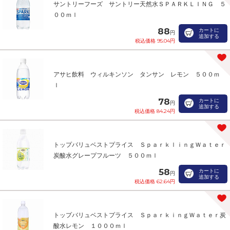
サントリーフーズ サントリー天然水ＳＰＡＲＫＬＩＮＧ ５
００ｍｌ
88
カートに
円
追加する
税込価格 95.04円
アサヒ飲料 ウィルキンソン タンサン レモン ５００ｍ
ｌ
78
カートに
円
追加する
税込価格 84.24円
トップバリュベストプライス ＳｐａｒｋｌｉｎｇＷａｔｅｒ
炭酸水グレープフルーツ ５００ｍｌ
58
カートに
円
追加する
税込価格 62.64円
トップバリュベストプライス ＳｐａｒｋｉｎｇＷａｔｅｒ炭
酸水レモン １０００ｍｌ