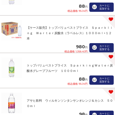
88
カートに
円
追加する
税込価格 95.04円
【ケース販売】トップバリュベストプライス Ｓｐａｒｋｌｉ
ｎｇ Ｗａｒｔｅｒ炭酸水（ラベルレス）１０００ｍｌ×１２
本
980
カートに
円
追加する
税込価格 1,058.40円
トップバリュベストプライス ＳｐａｒｋｉｎｇＷａｔｅｒ炭
酸水グレープフルーツ １０００ｍｌ
88
カートに
円
追加する
税込価格 95.04円
アサヒ飲料 ウィルキンソンタンサンオレンジ＆カシス ５０
０ｍｌ
98
カートに
円