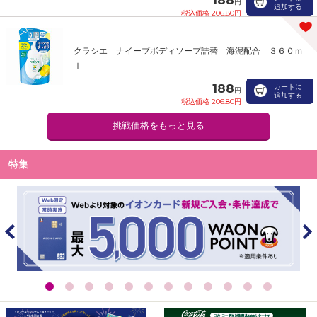
円
追加する
税込価格 206.80円
クラシエ ナイーブボディソープ詰替 海泥配合 ３６０ｍ
ｌ
188
カートに
円
追加する
税込価格 206.80円
挑戦価格をもっと見る
特集