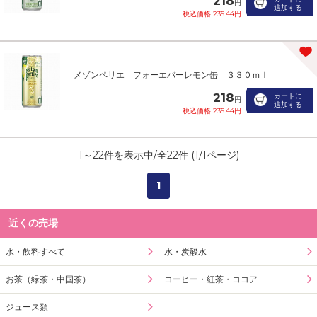
218
円
追加する
税込価格 235.44円
メゾンペリエ フォーエバーレモン缶 ３３０ｍｌ
218
カートに
円
追加する
税込価格 235.44円
1
～
22
件を表示中/全
22
件 (
1
/
1
ページ)
1
近くの売場
水・飲料すべて
水・炭酸水
お茶（緑茶・中国茶）
コーヒー・紅茶・ココア
ジュース類