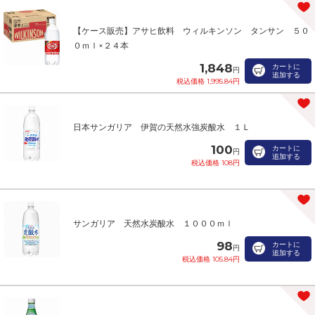
【ケース販売】アサヒ飲料 ウィルキンソン タンサン ５０
０ｍｌ×２４本
1,848
カートに
円
追加する
税込価格 1,995.84円
日本サンガリア 伊賀の天然水強炭酸水 １Ｌ
100
カートに
円
追加する
税込価格 108円
サンガリア 天然水炭酸水 １０００ｍｌ
98
カートに
円
追加する
税込価格 105.84円