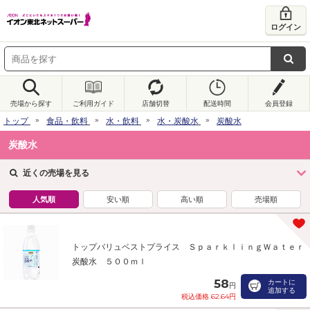
ログイン
売場から探す
ご利用ガイド
店舗切替
配送時間
会員登録
トップ
食品・飲料
水・飲料
水・炭酸水
炭酸水
炭酸水
近くの売場を見る
人気順
安い順
高い順
売場順
トップバリュベストプライス ＳｐａｒｋｌｉｎｇＷａｔｅｒ
炭酸水 ５００ｍｌ
58
カートに
円
追加する
税込価格 62.64円