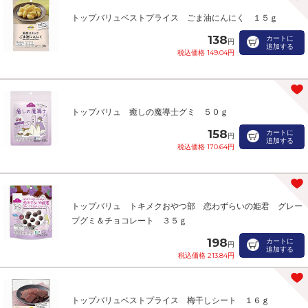
トップバリュベストプライス ごま油にんにく １５ｇ
138
カートに
円
追加する
税込価格 149.04円
トップバリュ 癒しの魔導士グミ ５０ｇ
158
カートに
円
追加する
税込価格 170.64円
トップバリュ トキメクおやつ部 恋わずらいの姫君 グレー
プグミ＆チョコレート ３５ｇ
198
カートに
円
追加する
税込価格 213.84円
トップバリュベストプライス 梅干しシート １６ｇ