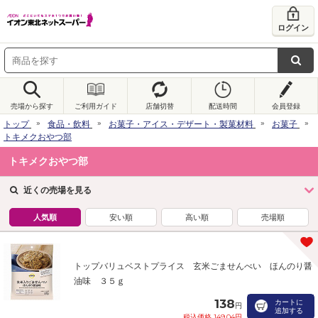
ログイン
売場から探す
ご利用ガイド
店舗切替
配送時間
会員登録
トップ
食品・飲料
お菓子・アイス・デザート・製菓材料
お菓子
トキメクおやつ部
トキメクおやつ部
近くの売場を見る
人気順
安い順
高い順
売場順
トップバリュベストプライス 玄米ごませんべい ほんのり醤
油味 ３５ｇ
138
カートに
円
追加する
税込価格 149.04円