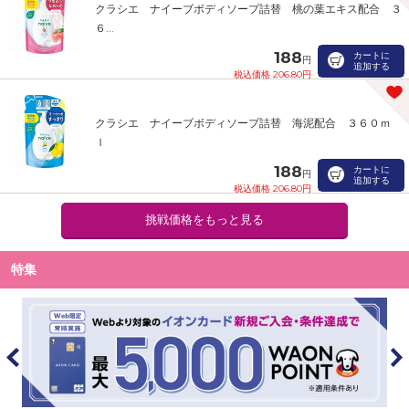
クラシエ ナイーブボディソープ詰替 桃の葉エキス配合 ３
６...
188
カートに
円
追加する
税込価格 206.80円
クラシエ ナイーブボディソープ詰替 海泥配合 ３６０ｍ
ｌ
188
カートに
円
追加する
税込価格 206.80円
挑戦価格をもっと見る
特集