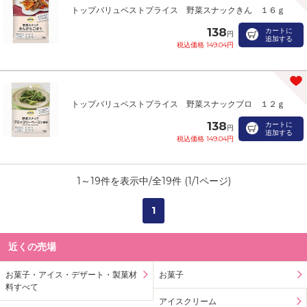
トップバリュベストプライス 野菜スナックきん １６ｇ
138
カートに
円
追加する
税込価格 149.04円
トップバリュベストプライス 野菜スナックブロ １２ｇ
138
カートに
円
追加する
税込価格 149.04円
1
～
19
件を表示中/全
19
件 (
1
/
1
ページ)
1
近くの売場
お菓子・アイス・デザート・製菓材
お菓子
料すべて
アイスクリーム