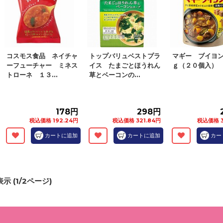
コスモス食品 ネイチャ
トップバリュベストプラ
マギー ブイヨ
ーフューチャー ミネス
イス たまごとほうれん
ｇ（２０個入）
トローネ １３...
草とベーコンの...
178円
298円
税込価格 192.24円
税込価格 321.84円
税込価格 3
カートに追加
カートに追加
カー
示 (
1
/
2
ページ)