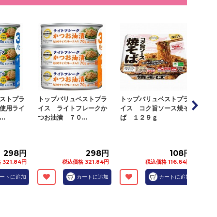
ストプラ
トップバリュベストプラ
トップバリュベストプラ
トッ
使用ライ
イス ライトフレークか
イス コク旨ソース焼そ
イス
..
つお油漬 ７０...
ば １２９ｇ
ンド
298円
298円
108円
321.84円
税込価格 321.84円
税込価格 116.64円
ートに追加
カートに追加
カートに追加