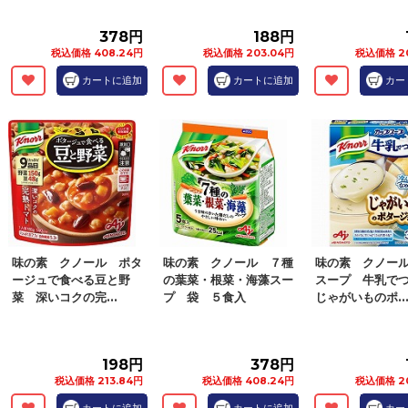
378円
188円
税込価格 408.24円
税込価格 203.04円
税込価格 2
カートに追加
カートに追加
カー
味の素 クノール ポタ
味の素 クノール ７種
味の素 クノー
ージュで食べる豆と野
の葉菜・根菜・海藻スー
スープ 牛乳で
菜 深いコクの完...
プ 袋 ５食入
じゃがいものポ..
198円
378円
税込価格 213.84円
税込価格 408.24円
税込価格 2