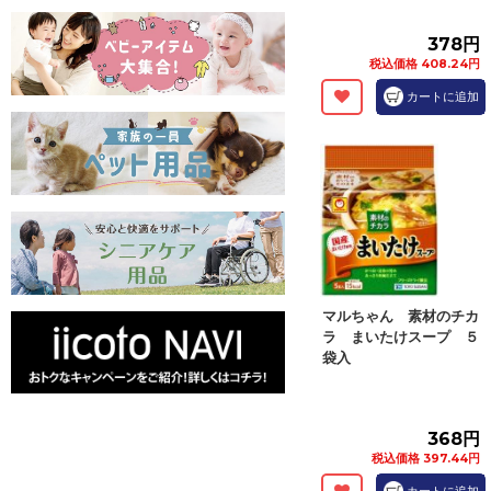
378円
税込価格 408.24円
カートに追加
マルちゃん 素材のチカ
ラ まいたけスープ ５
袋入
368円
税込価格 397.44円