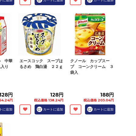
トに追加
カートに追加
カートに追加
ル 中華
エースコック スープは
クノール カップスー
れ入り
るさめ 鶏白湯 ２２ｇ
プ コーンクリーム ３
袋入
328円
128円
188円
54.24円
税込価格 138.24円
税込価格 203.04円
トに追加
カートに追加
カートに追加