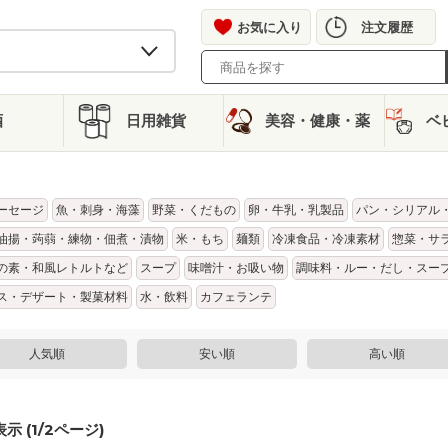
お気に入り
注文履歴
酒
日用雑貨
美容・健康・薬
ベ
ーセージ
魚・刺身・海藻
野菜・くだもの
卵・牛乳・乳製品
パン・シリアル
油揚・蒟蒻・練物・佃煮・漬物
米・もち
麺類
冷凍食品・冷凍素材
惣菜・サ
の素・和風レトルトなど
スープ
味噌汁・お吸い物
調味料・ルー・だし・スー
ス・デザート・製菓材料
水・飲料
カフェランテ
人気順
安い順
高い順
示 (
1
/
2
ページ)