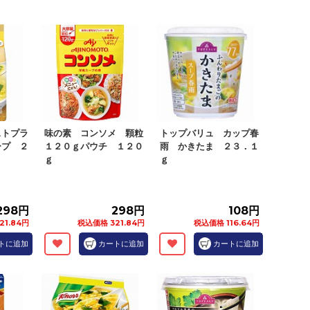
ストプラ
味の素 コンソメ 顆粒
トップバリュ カップ春
ープ ２
１２０ｇパウチ １２０
雨 かきたま ２３．１
.
ｇ
ｇ
298円
298円
108円
21.84円
税込価格 321.84円
税込価格 116.64円
トに追加
カートに追加
カートに追加