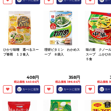
カートに追加
カートに追加
カー
ひかり味噌 選べるスー
理研ビタミン わかめス
味の素 クノー
プ春雨 １２食入
ープ ８袋入
スープ ふかひ
５食
408円
358円
税込価格 440.64円
税込価格 386.64円
税込価格 3
カートに追加
カートに追加
カー