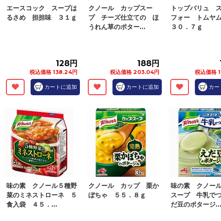
エースコック スープは
クノール カップスー
トップバリュ 
るさめ 担担味 ３１ｇ
プ チーズ仕立ての ほ
フォー トムヤ
うれん草のポター...
３０．７ｇ
128円
188円
税込価格 138.24円
税込価格 203.04円
税込価格 1
カートに追加
カートに追加
カー
味の素 クノール５種野
クノール カップ 栗か
味の素 クノー
菜のミネストローネ ５
ぼちゃ ５５．８ｇ
スープ 牛乳で
食入袋 ４５．...
だ豆のポタージ..