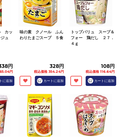
ル カッ
味の素 クノール ふん
トップバリュ スープ＆
ージュ
わりたまごスープ ５食
フォー 鶏だし ２７．
４ｇ
338円
328円
108円
65.04円
税込価格 354.24円
税込価格 116.64円
トに追加
カートに追加
カートに追加