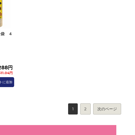
ン袋 ４
288円
11.04円
トに追加
1
2
次のページ