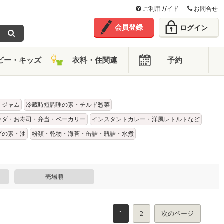
ご利用ガイド
お問合せ
会員登録
ログイン
ビー・キッズ
衣料・住関連
予約
・ジャム
冷蔵時短調理の素・チルド惣菜
ラダ・お寿司・弁当・ベーカリー
インスタントカレー・洋風レトルトなど
プの素・油
粉類・乾物・海苔・缶詰・瓶詰・水煮
売場順
1
2
次のページ