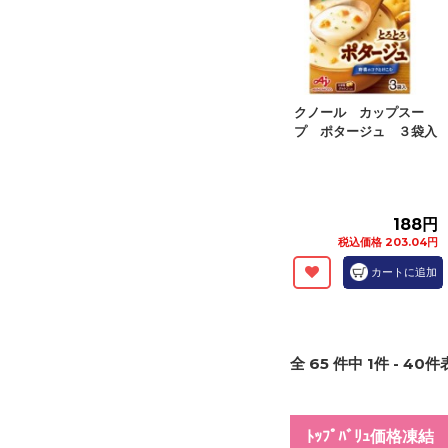
クノール カップスー
プ ポタージュ ３袋入
188円
税込価格 203.04円
カートに追加
全
65
件中
1
件 -
40
件表
ﾄｯﾌﾟﾊﾞﾘｭ価格凍結