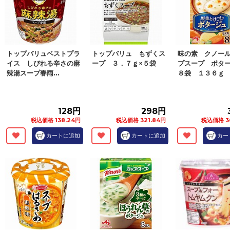
トップバリュベストプラ
トップバリュ もずくス
味の素 クノー
イス しびれる辛さの麻
ープ ３．７ｇ×５袋
プスープ ポタ
辣湯スープ春雨...
８袋 １３６ｇ
128円
298円
税込価格 138.24円
税込価格 321.84円
税込価格 3
カートに追加
カートに追加
カー