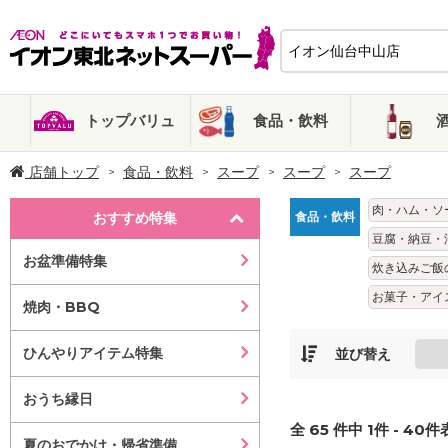
トップバリュ
食品・飲料
店舗トップ
食品・飲料
スープ
スープ
スープ
肉・ハム・ソ
おすすめ特集
食品・飲料
豆腐・納豆・
お盆準備特集
炊き込みご飯
お菓子・アイ
焼肉・BBQ
ひんやりアイテム特集
並び替え
おうち縁日
全
65
件中
1
件 -
40
件表
夏のおでかけ・帰省準備