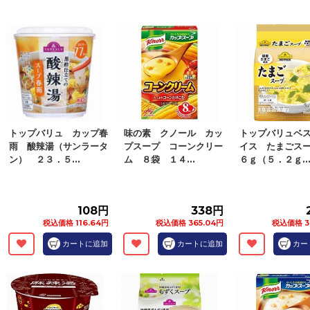
トップバリュ カップ春
味の素 クノール カッ
トップバリュベ
雨 酸辣湯（サンラータ
プスープ コーンクリー
イス たまごス
ン） ２３．５...
ム ８袋 １４...
６ｇ（５．２ｇ..
108円
338円
税込価格 116.64円
税込価格 365.04円
税込価格 3
カートに追加
カートに追加
カー