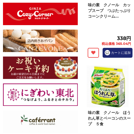
味の素 クノール カッ
プスープ つぶたっぷり
コーンクリーム...
338円
税込価格 365.04円
カートに追加
味の素 クノール ほう
れん草とベーコンのスー
プ ５食