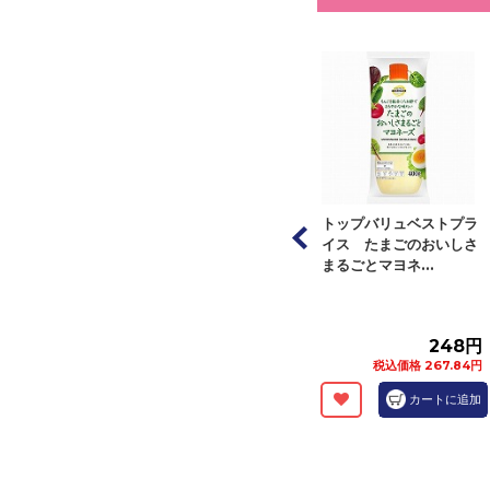
】トップバリュベ
【冷凍】トップバリュベ
トップバリュベストプラ
ライス ギョー
ストプライス ギョーザ
イス たまごのおいしさ
個（３２...
（にんにく無し...
まるごとマヨネ...
158円
158円
248円
税込価格 170.64円
税込価格 170.64円
税込価格 267.84円
カートに追加
カートに追加
カートに追加