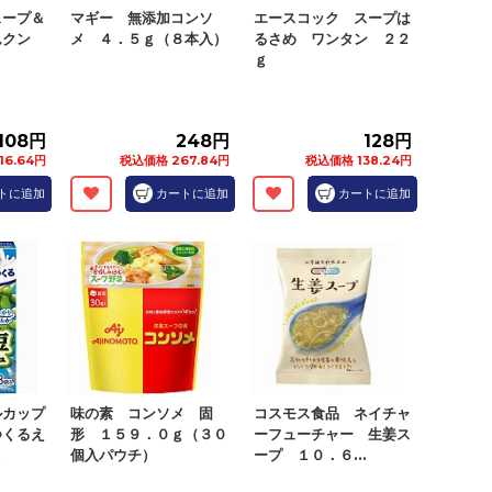
スープ＆
マギー 無添加コンソ
エースコック スープは
ムクン
メ ４．５ｇ（８本入）
るさめ ワンタン ２２
ｇ
108円
248円
128円
16.64円
税込価格 267.84円
税込価格 138.24円
トに追加
カートに追加
カートに追加
ルカップ
味の素 コンソメ 固
コスモス食品 ネイチャ
つくるえ
形 １５９．０ｇ（３０
ーフューチャー 生姜ス
.
個入パウチ）
ープ １０．６...