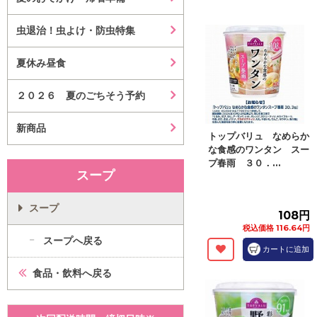
虫退治！虫よけ・防虫特集
夏休み昼食
２０２６ 夏のごちそう予約
新商品
トップバリュ なめらか
な食感のワンタン スー
プ春雨 ３０．...
スープ
スープ
108円
税込価格 116.64円
スープへ戻る
カートに追加
食品・飲料へ戻る