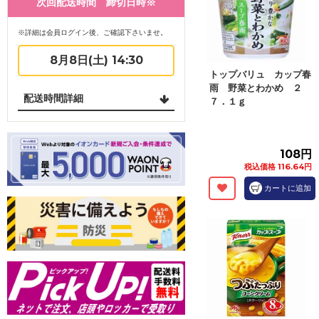
次回配送時間 締切日時※
※詳細は会員ログイン後、ご確認下さいませ。
8月8日(土) 14:30
トップバリュ カップ春
雨 野菜とわかめ ２
配送時間詳細
７．１ｇ
108円
税込価格 116.64円
カートに追加