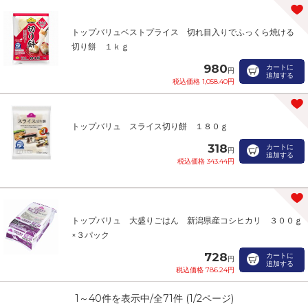
トップバリュベストプライス 切れ目入りでふっくら焼ける
切り餅 １ｋｇ
980
カートに
円
追加する
税込価格 1,058.40円
トップバリュ スライス切り餅 １８０ｇ
318
カートに
円
追加する
税込価格 343.44円
トップバリュ 大盛りごはん 新潟県産コシヒカリ ３００ｇ
×３パック
728
カートに
円
追加する
税込価格 786.24円
1
～
40
件を表示中/全
71
件 (
1
/
2
ページ)