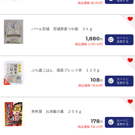
追加する
税込価格 861.84円
パール宮城 宮城県産つや姫 ２ｋｇ
1,880
カートに
円
追加する
税込価格 2,030.40円
ぷち盛ごはん 国産ブレンド米 １２０ｇ
108
カートに
円
追加する
税込価格 116.64円
井村屋 お赤飯の素 ２０５ｇ
178
カートに
円
追加する
税込価格 192.24円