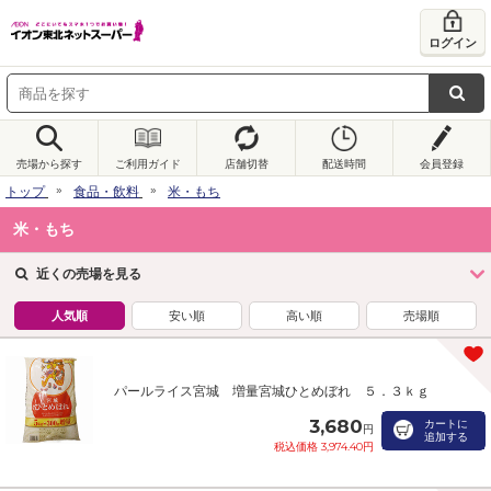
ログイン
売場から探す
ご利用ガイド
店舗切替
配送時間
会員登録
トップ
食品・飲料
米・もち
米・もち
近くの売場を見る
人気順
安い順
高い順
売場順
パールライス宮城 増量宮城ひとめぼれ ５．３ｋｇ
3,680
カートに
円
追加する
税込価格 3,974.40円