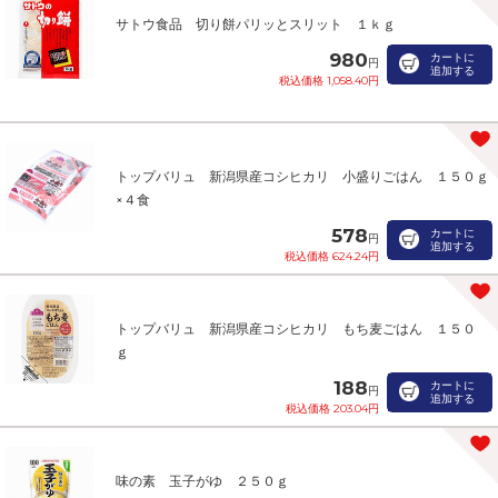
サトウ食品 切り餅パリッとスリット １ｋｇ
980
カートに
円
追加する
税込価格 1,058.40円
トップバリュ 新潟県産コシヒカリ 小盛りごはん １５０ｇ
×４食
578
カートに
円
追加する
税込価格 624.24円
トップバリュ 新潟県産コシヒカリ もち麦ごはん １５０
ｇ
188
カートに
円
追加する
税込価格 203.04円
味の素 玉子がゆ ２５０ｇ