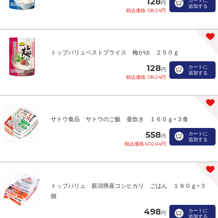
128
カートに
円
追加する
税込価格 138.24円
トップバリュベストプライス 梅がゆ ２５０ｇ
128
カートに
円
追加する
税込価格 138.24円
サトウ食品 サトウのご飯 釜炊き １６０ｇ×３食
558
カートに
円
追加する
税込価格 602.64円
トップバリュ 新潟県産コシヒカリ ごはん １８０ｇ×３
個
498
カートに
円
追加する