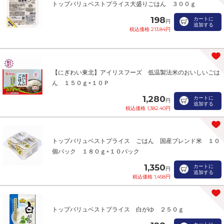
トップバリュベストプライス大盛りごはん ３００ｇ
198
カートに
円
追加する
税込価格 213.84円
【にぎわい東北】アイリスフーズ 低温製法米のおいしいごは
ん １５０ｇ×１０Ｐ
1,280
カートに
円
追加する
税込価格 1,382.40円
トップバリュベストプライス ごはん 国産ブレンド米 １０
個パック １８０ｇ×１０パック
1,350
カートに
円
追加する
税込価格 1,458円
トップバリュベストプライス 白がゆ ２５０ｇ