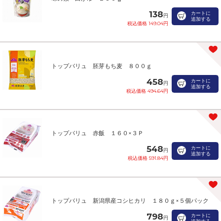
138
カートに
円
追加する
税込価格 149.04円
トップバリュ 胚芽もち麦 ８００ｇ
458
カートに
円
追加する
税込価格 494.64円
トップバリュ 赤飯 １６０×３Ｐ
548
カートに
円
追加する
税込価格 591.84円
トップバリュ 新潟県産コシヒカリ １８０ｇ×５個パック
798
カートに
円