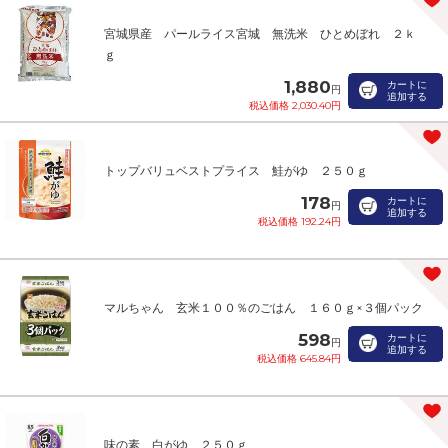
宮城県産 パールライス宮城 無洗米 ひとめぼれ ２ｋ
ｇ
1,880
カートに
円
追加する
税込価格 2,030.40円
トップバリュベストプライス 鮭がゆ ２５０ｇ
178
カートに
円
追加する
税込価格 192.24円
マルちゃん 玄米１００％のごはん １６０ｇ×３個パック
598
カートに
円
追加する
税込価格 645.84円
味の素 白がゆ ２５０ｇ