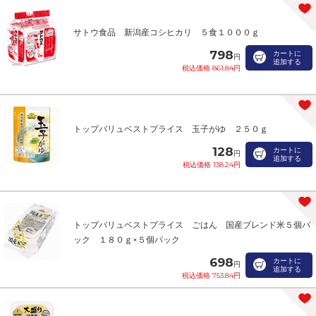
サトウ食品 新潟産コシヒカリ ５食１０００ｇ
798
カートに
円
追加する
税込価格 861.84円
トップバリュベストプライス 玉子がゆ ２５０ｇ
128
カートに
円
追加する
税込価格 138.24円
トップバリュベストプライス ごはん 国産ブレンド米５個パ
ック １８０ｇ×５個パック
698
カートに
円
追加する
税込価格 753.84円