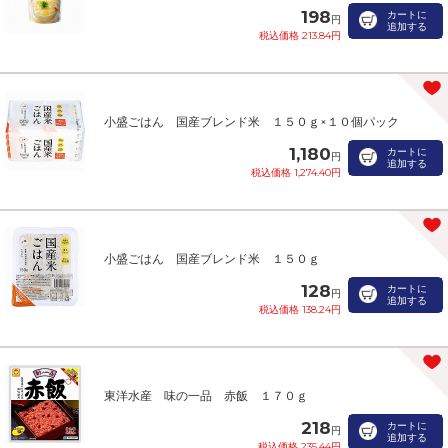
198
カートに
円
追加する
税込価格 213.84円
小盛ごはん 国産ブレンド米 １５０ｇ×１０個パック
1,180
カートに
円
追加する
税込価格 1,274.40円
小盛ごはん 国産ブレンド米 １５０ｇ
128
カートに
円
追加する
税込価格 138.24円
東洋水産 味の一品 赤飯 １７０ｇ
218
カートに
円
追加する
税込価格 235.44円