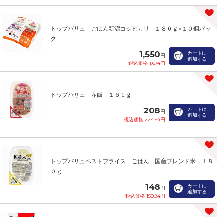
トップバリュ ごはん新潟コシヒカリ １８０ｇ×１０個パッ
ク
1,550
カートに
円
追加する
税込価格 1,674円
トップバリュ 赤飯 １６０ｇ
208
カートに
円
追加する
税込価格 224.64円
トップバリュベストプライス ごはん 国産ブレンド米 １８
０ｇ
148
カートに
円
追加する
税込価格 159.84円