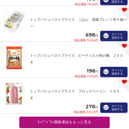
追加する
税込価格 116.64円
トップバリュベストプライス ごはん 国産ブレンド米５個パ
ッ...
698
カートに
円
追加する
税込価格 753.84円
トップバリュベストプライス ピーナツ入り柿の種 ２００
ｇ
198
カートに
円
追加する
税込価格 213.84円
トップバリュベストプライス ブロックベーコン １６５
ｇ
278
カートに
円
追加する
税込価格 300.24円
ﾄｯﾌﾟﾊﾞﾘｭ価格凍結をもっと見る