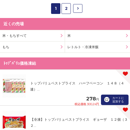
1
2
近くの売場
米・もちすべて
米
もち
レトルト・冷凍米飯
ﾄｯﾌﾟﾊﾞﾘｭ価格凍結
トップバリュベストプライス ハーフベーコン １４８（４
連）...
278
カートに
円
追加する
税込価格 300.24円
【冷凍】トップバリュベストプライス ギョーザ １２個（３
２...