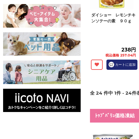
ダイショー レモンチキ
ンソテーの素 ９０ｇ
238円
税込価格 257.04円
カートに追加
全
24
件中
1
件 -
24
件表
ﾄｯﾌﾟﾊﾞﾘｭ価格凍結