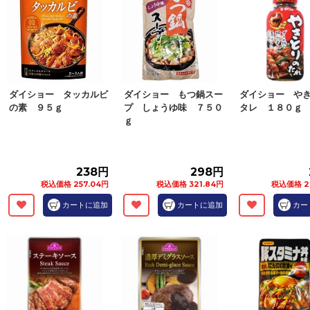
ダイショー タッカルビ
ダイショー もつ鍋スー
ダイショー や
の素 ９５ｇ
プ しょうゆ味 ７５０
タレ １８０ｇ
ｇ
238円
298円
税込価格 257.04円
税込価格 321.84円
税込価格 2
カートに追加
カートに追加
カー