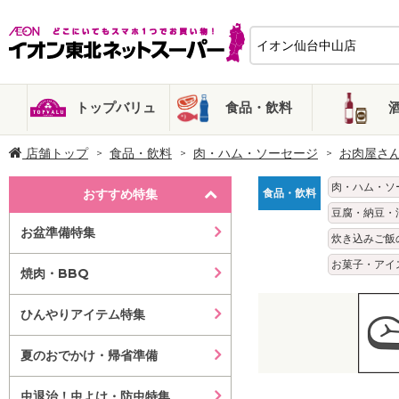
トップバリュ
食品・飲料
店舗トップ
食品・飲料
肉・ハム・ソーセージ
お肉屋さ
肉・ハム・ソ
おすすめ特集
食品・飲料
豆腐・納豆・
お盆準備特集
炊き込みご飯
お菓子・アイ
焼肉・BBQ
ひんやりアイテム特集
夏のおでかけ・帰省準備
虫退治！虫よけ・防虫特集