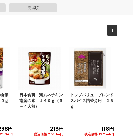
売場順
1
の食菜
日本食研 鶏ムネチキン
トップバリュ ブレンド
７５ｇ
南蛮の素 １４０ｇ（３
スパイス詰替え用 ２３
～４人前）
ｇ
298円
218円
118円
21.84円
税込価格 235.44円
税込価格 127.44円