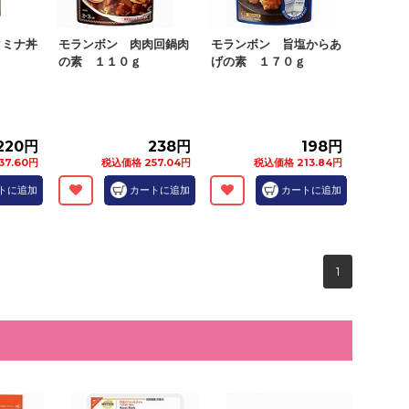
タミナ丼
モランボン 肉肉回鍋肉
モランボン 旨塩からあ
の素 １１０ｇ
げの素 １７０ｇ
220円
238円
198円
37.60円
税込価格 257.04円
税込価格 213.84円
トに追加
カートに追加
カートに追加
1