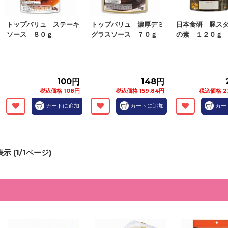
トップバリュ ステーキ
トップバリュ 濃厚デミ
日本食研 豚ス
ソース ８０ｇ
グラスソース ７０ｇ
の素 １２０ｇ
100円
148円
税込価格 108円
税込価格 159.84円
税込価格 2
カートに追加
カートに追加
カー
示 (
1
/
1
ページ)