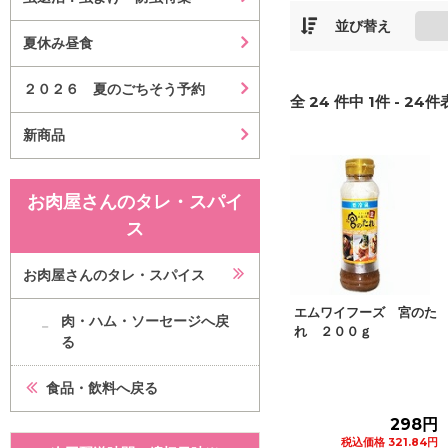
並び替え
夏休み昼食
２０２６ 夏のごちそう予約
全
24
件中
1
件 -
24
件表
新商品
お肉屋さんのタレ・スパイ
ス
お肉屋さんのタレ・スパイス
エムワイフーズ 宮のた
肉・ハム・ソーセージへ戻
れ ２００ｇ
る
食品・飲料へ戻る
298円
税込価格 321.84円