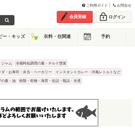
ご利用ガイド
お問合せ
会員登録
ログイン
ビー・キッズ
衣料・住関連
予約
・ジャム
冷蔵時短調理の素・チルド惣菜
ラダ・お寿司・弁当・ベーカリー
インスタントカレー・洋風レトルトなど
プの素・油
粉類・乾物・海苔・缶詰・瓶詰・水煮