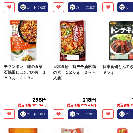
カートに追加
カートに追加
カー
モランボン 韓の食菜
日本食研 鶏モモ油淋鶏
日本食研とんて
石焼風ビビンバの素 １
の素 １２０ｇ（３～４
９５ｇ
８０ｇ ２～３...
人前）
298円
218円
税込価格 321.84円
税込価格 235.44円
税込価格 2
カートに追加
カートに追加
カー