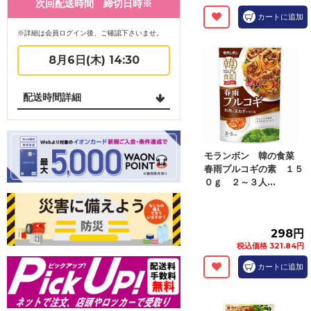
次回配送時間 締切日時※
カートに追加
※詳細は会員ログイン後、ご確認下さいませ。
8月6日(木) 14:30
配送時間詳細
モランボン 韓の食菜
春雨プルコギの素 １５
０ｇ ２～３人...
298円
税込価格 321.84円
カートに追加