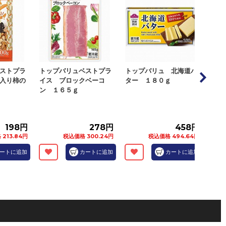
ストプラ
トップバリュベストプラ
トップバリュ 北海道バ
トッ
入り柿の
イス ブロックベーコ
ター １８０ｇ
イス
ン １６５ｇ
グ 
198円
278円
458円
13.84円
税込価格 300.24円
税込価格 494.64円
ートに追加
カートに追加
カートに追加