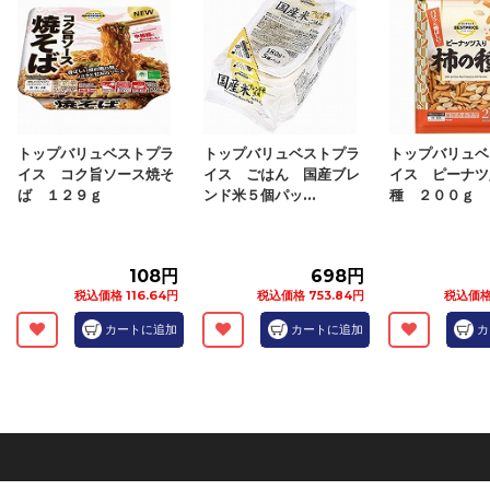
トップバリュベストプラ
トップバリュベストプラ
トップバリュベ
イス コク旨ソース焼そ
イス ごはん 国産ブレ
イス ピーナツ
ば １２９ｇ
ンド米５個パッ...
種 ２００ｇ
108円
698円
税込価格 116.64円
税込価格 753.84円
税込価格 2
カートに追加
カートに追加
カ