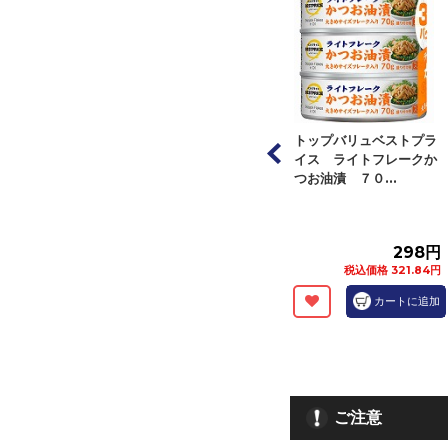
リュベストプラ
トップバリュベストプラ
トップバリュベストプラ
イトツナフレー
イス オイル不使用ライ
イス ライトフレークか
漬 ...
トツナフレーク...
つお油漬 ７０...
298円
298円
298円
税込価格 321.84円
税込価格 321.84円
税込価格 321.84円
カートに追加
カートに追加
カートに追加
ご注意