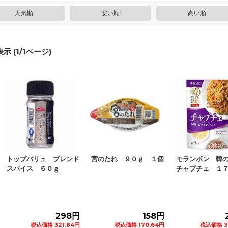
人気順
安い順
高い順
示 (
1
/
1
ページ)
トップバリュ ブレンド
宮のたれ ９０ｇ １個
モランボン 韓
スパイス ６０ｇ
チャプチェ １
298円
158円
税込価格 321.84円
税込価格 170.64円
税込価格 3