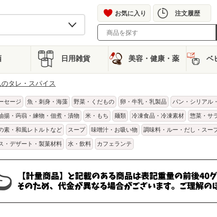
お気に入り
注文履歴
酒
日用雑貨
美容・健康・薬
ベ
んのタレ・スパイス
ーセージ
魚・刺身・海藻
野菜・くだもの
卵・牛乳・乳製品
パン・シリアル
油揚・蒟蒻・練物・佃煮・漬物
米・もち
麺類
冷凍食品・冷凍素材
惣菜・サ
の素・和風レトルトなど
スープ
味噌汁・お吸い物
調味料・ルー・だし・スー
ス・デザート・製菓材料
水・飲料
カフェランテ