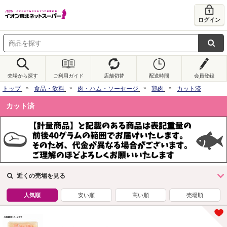
ログイン
売場から探す
ご利用ガイド
店舗切替
配送時間
会員登録
トップ
食品・飲料
肉・ハム・ソーセージ
鶏肉
カット済
カット済
近くの売場を見る
人気順
安い順
高い順
売場順