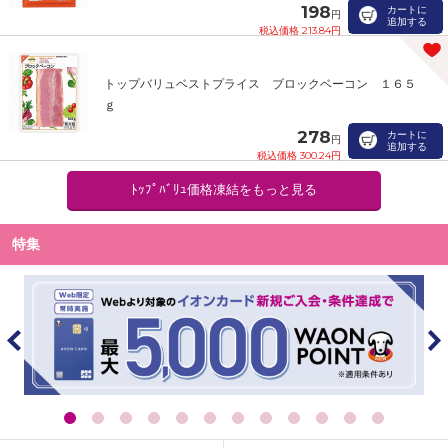
198
カートに
円
追加する
税込価格 213.84円
トップバリュベストプライス ブロックベーコン １６５
ｇ
278
カートに
円
追加する
税込価格 300.24円
ﾄｯﾌﾟﾊﾞﾘｭ価格凍結をもっと見る
特集