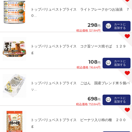
トップバリュベストプライス ライトフレークかつお油漬 ７
０...
298
カートに
円
追加する
税込価格 321.84円
トップバリュベストプライス コク旨ソース焼そば １２９
ｇ
108
カートに
円
追加する
税込価格 116.64円
トップバリュベストプライス ごはん 国産ブレンド米５個パ
ッ...
698
カートに
円
追加する
税込価格 753.84円
トップバリュベストプライス ピーナツ入り柿の種 ２００
ｇ