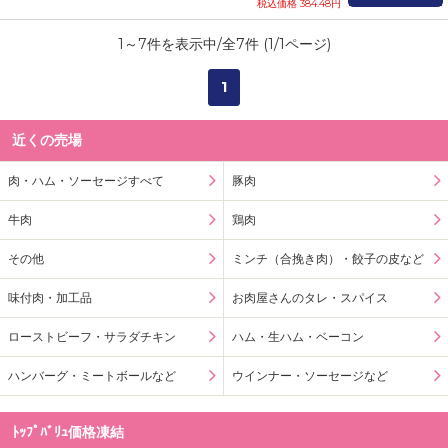
税込価格 384.48円
1
～
7
件を表示中/全
7
件 (
1
/
1
ページ)
1
近くの売場
肉・ハム・ソーセージすべて
豚肉
牛肉
鶏肉
その他
ミンチ（合挽き肉）・餃子の皮など
味付肉・加工品
お肉屋さんのタレ・スパイス
ローストビーフ・サラダチキン
ハム・生ハム・ベーコン
ハンバーグ・ミートボールなど
ウインナー・ソーセージなど
ﾄｯﾌﾟﾊﾞﾘｭ価格凍結