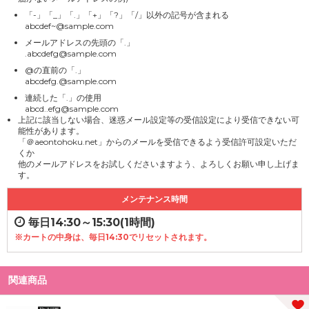
「-」「_」「.」「+」「?」「/」以外の記号が含まれる
abcdef~@sample.com
メールアドレスの先頭の「.」
.abcdefg@sample.com
@の直前の「.」
abcdefg.@sample.com
連続した「.」の使用
abcd..efg@sample.com
上記に該当しない場合、迷惑メール設定等の受信設定により受信できない可
能性があります。
「＠aeontohoku.net」からのメールを受信できるよう受信許可設定いただ
くか
他のメールアドレスをお試しくださいますよう、よろしくお願い申し上げま
す。
メンテナンス時間
毎日14:30～15:30(1時間)
※カートの中身は、毎日14:30でリセットされます。
関連商品