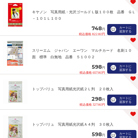
キヤノン 写真用紙・光沢ゴールドＬ版１００枚 品番 ＧＬ
－１０１Ｌ１００
748
カートに
円
追加する
税込価格 822.80円
スリーエム ジャパン エーワン マルチカード 名刺１０
面 標準 白無地 品番 ５１００２
598
カートに
円
追加する
税込価格 657.80円
トップバリュ 写真用紙光沢紙２Ｌ判 ２０枚入
298
カートに
円
追加する
税込価格 327.80円
トップバリュ 写真用紙光沢紙Ａ４判 ３０枚入
598
カートに
円
追加する