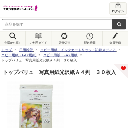
ログイン
売場から探す
ご利用ガイド
店舗切替
配送時間
会員登録
トップ
日用雑貨
コピー用紙・インクカートリッジ・記録メディア
コピー用紙・FAX用紙
コピー用紙・FAX用紙
トップバリュ 写真用紙光沢紙Ａ４判 ３０枚入
トップバリュ 写真用紙光沢紙Ａ４判 ３０枚入