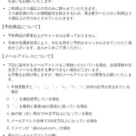
ち会いをお願いいたします。
ご利用は２０歳以上の方のみに限らせていただきます。
２０歳未満の方への酒類販売を防止するため、置き配サービスのご利用は２
０歳以上の方のみとさせていただきます。
【予約商品について】
予約商品の変更およびキャンセルは承っておりません。
天候や交通状況等により、やむを得ずご予約をキャンセルさせていただく場
合がございます。あらかじめご了承ください。
【メールアドレスについて】
下記に該当するメールアドレスをご登録いただいている場合、会員登録や注
文完了メールを受信する事ができない場合がございます。
お手数をお掛け致しますが、他のメールアドレスへの変更をお願いいたしま
す。
半角英数字と「-」「_」「.」「+」「?」「/」以外の記号が含まれている
場合
「.」を連続使用している場合
「.」を最初と最後(@の直前)に使っている場合
@の前（左）部分で64文字以上になっている場合
メールアドレス全体で256文字以上になっている場合
ドメインが「@icloud.com」の場合
届かないメールアドレスの例)