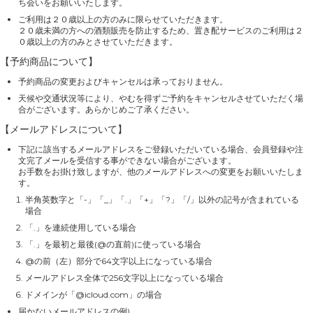
ち会いをお願いいたします。
ご利用は２０歳以上の方のみに限らせていただきます。
２０歳未満の方への酒類販売を防止するため、置き配サービスのご利用は２
０歳以上の方のみとさせていただきます。
【予約商品について】
予約商品の変更およびキャンセルは承っておりません。
天候や交通状況等により、やむを得ずご予約をキャンセルさせていただく場
合がございます。あらかじめご了承ください。
【メールアドレスについて】
下記に該当するメールアドレスをご登録いただいている場合、会員登録や注
文完了メールを受信する事ができない場合がございます。
お手数をお掛け致しますが、他のメールアドレスへの変更をお願いいたしま
す。
半角英数字と「-」「_」「.」「+」「?」「/」以外の記号が含まれている
場合
「.」を連続使用している場合
「.」を最初と最後(@の直前)に使っている場合
@の前（左）部分で64文字以上になっている場合
メールアドレス全体で256文字以上になっている場合
ドメインが「@icloud.com」の場合
届かないメールアドレスの例)