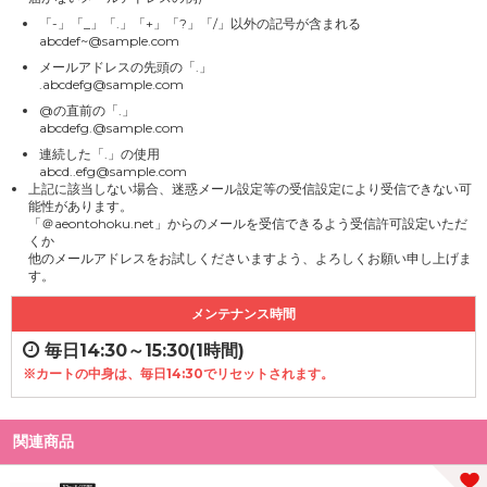
「-」「_」「.」「+」「?」「/」以外の記号が含まれる
abcdef~@sample.com
メールアドレスの先頭の「.」
.abcdefg@sample.com
@の直前の「.」
abcdefg.@sample.com
連続した「.」の使用
abcd..efg@sample.com
上記に該当しない場合、迷惑メール設定等の受信設定により受信できない可
能性があります。
「＠aeontohoku.net」からのメールを受信できるよう受信許可設定いただ
くか
他のメールアドレスをお試しくださいますよう、よろしくお願い申し上げま
す。
メンテナンス時間
毎日14:30～15:30(1時間)
※カートの中身は、毎日14:30でリセットされます。
関連商品