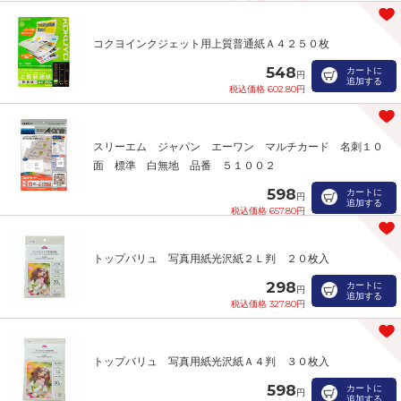
コクヨインクジェット用上質普通紙Ａ４２５０枚
548
カートに
円
追加する
税込価格 602.80円
スリーエム ジャパン エーワン マルチカード 名刺１０
面 標準 白無地 品番 ５１００２
598
カートに
円
追加する
税込価格 657.80円
トップバリュ 写真用紙光沢紙２Ｌ判 ２０枚入
298
カートに
円
追加する
税込価格 327.80円
トップバリュ 写真用紙光沢紙Ａ４判 ３０枚入
598
カートに
円
追加する