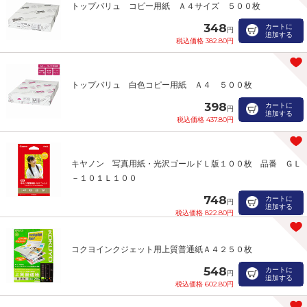
トップバリュ コピー用紙 Ａ４サイズ ５００枚
348
カートに
円
追加する
税込価格 382.80円
トップバリュ 白色コピー用紙 Ａ４ ５００枚
398
カートに
円
追加する
税込価格 437.80円
キヤノン 写真用紙・光沢ゴールドＬ版１００枚 品番 ＧＬ
－１０１Ｌ１００
748
カートに
円
追加する
税込価格 822.80円
コクヨインクジェット用上質普通紙Ａ４２５０枚
548
カートに
円
追加する
税込価格 602.80円