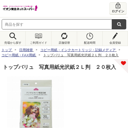
ログイン
売場から探す
ご利用ガイド
店舗切替
配送時間
会員登録
トップ
日用雑貨
コピー用紙・インクカートリッジ・記録メディア
コピー用紙・FAX用紙
トップバリュ 写真用紙光沢紙２Ｌ判 ２０枚入
トップバリュ 写真用紙光沢紙２Ｌ判 ２０枚入