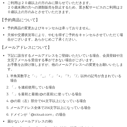
ご利用は２０歳以上の方のみに限らせていただきます。
２０歳未満の方への酒類販売を防止するため、置き配サービスのご利用は２
０歳以上の方のみとさせていただきます。
【予約商品について】
予約商品の変更およびキャンセルは承っておりません。
天候や交通状況等により、やむを得ずご予約をキャンセルさせていただく場
合がございます。あらかじめご了承ください。
【メールアドレスについて】
下記に該当するメールアドレスをご登録いただいている場合、会員登録や注
文完了メールを受信する事ができない場合がございます。
お手数をお掛け致しますが、他のメールアドレスへの変更をお願いいたしま
す。
半角英数字と「-」「_」「.」「+」「?」「/」以外の記号が含まれている
場合
「.」を連続使用している場合
「.」を最初と最後(@の直前)に使っている場合
@の前（左）部分で64文字以上になっている場合
メールアドレス全体で256文字以上になっている場合
ドメインが「@icloud.com」の場合
届かないメールアドレスの例)