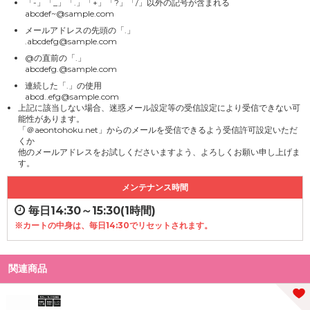
「-」「_」「.」「+」「?」「/」以外の記号が含まれる
abcdef~@sample.com
メールアドレスの先頭の「.」
.abcdefg@sample.com
@の直前の「.」
abcdefg.@sample.com
連続した「.」の使用
abcd..efg@sample.com
上記に該当しない場合、迷惑メール設定等の受信設定により受信できない可
能性があります。
「＠aeontohoku.net」からのメールを受信できるよう受信許可設定いただ
くか
他のメールアドレスをお試しくださいますよう、よろしくお願い申し上げま
す。
メンテナンス時間
毎日14:30～15:30(1時間)
※カートの中身は、毎日14:30でリセットされます。
関連商品