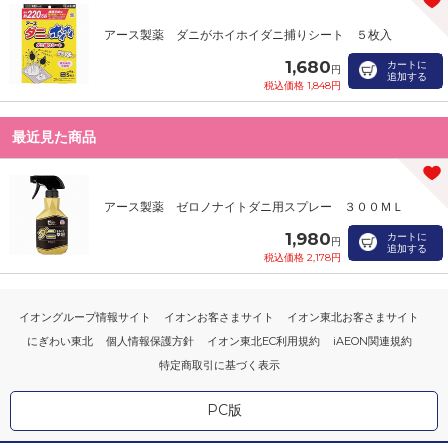
アース製薬 ダニがホイホイダニ捕りシート ５枚入
1,680
カートに
円
追加する
税込価格 1,848円
最近見た商品
アース製薬 ゼロノナイトダニ用スプレー ３００ＭＬ
1,980
カートに
円
追加する
税込価格 2,178円
イオングループ情報サイト
イオンお客さまサイト
イオン東北お客さまサイト
にぎわい東北
個人情報保護方針
イオン東北EC利用規約
iAEON関連規約
特定商取引に基づく表示
PC版