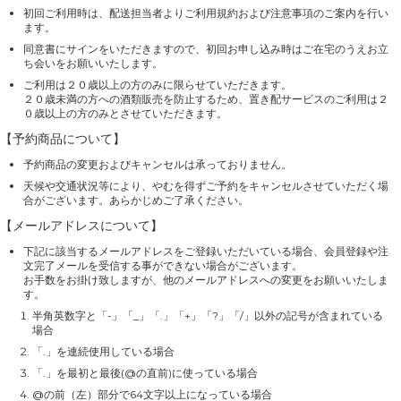
初回ご利用時は、配送担当者よりご利用規約および注意事項のご案内を行い
ます。
同意書にサインをいただきますので、初回お申し込み時はご在宅のうえお立
ち会いをお願いいたします。
ご利用は２０歳以上の方のみに限らせていただきます。
２０歳未満の方への酒類販売を防止するため、置き配サービスのご利用は２
０歳以上の方のみとさせていただきます。
【予約商品について】
予約商品の変更およびキャンセルは承っておりません。
天候や交通状況等により、やむを得ずご予約をキャンセルさせていただく場
合がございます。あらかじめご了承ください。
【メールアドレスについて】
下記に該当するメールアドレスをご登録いただいている場合、会員登録や注
文完了メールを受信する事ができない場合がございます。
お手数をお掛け致しますが、他のメールアドレスへの変更をお願いいたしま
す。
半角英数字と「-」「_」「.」「+」「?」「/」以外の記号が含まれている
場合
「.」を連続使用している場合
「.」を最初と最後(@の直前)に使っている場合
@の前（左）部分で64文字以上になっている場合