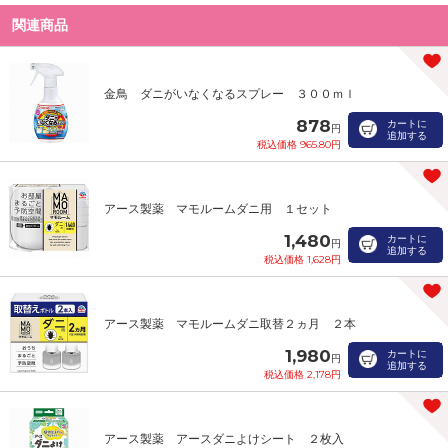
関連商品
金鳥 ダニがいなくなるスプレー ３００ｍｌ
878
カートに
円
追加する
税込価格 965.80円
アース製薬 マモルームダニ用 １セット
1,480
カートに
円
追加する
税込価格 1,628円
アース製薬 マモルームダニ取替２ヵ月 ２本
1,980
カートに
円
追加する
税込価格 2,178円
アース製薬 アースダニよけシート ２枚入