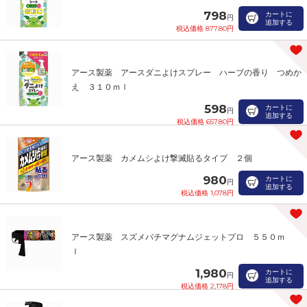
798
カートに
円
追加する
税込価格 877.80円
アース製薬 アースダニよけスプレー ハーブの香り つめか
え ３１０ｍｌ
598
カートに
円
追加する
税込価格 657.80円
アース製薬 カメムシよけ撃滅貼るタイプ ２個
980
カートに
円
追加する
税込価格 1,078円
アース製薬 スズメバチマグナムジェットプロ ５５０ｍ
ｌ
1,980
カートに
円
追加する
税込価格 2,178円