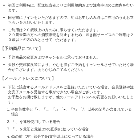
初回ご利用時は、配送担当者よりご利用規約および注意事項のご案内を行い
ます。
同意書にサインをいただきますので、初回お申し込み時はご在宅のうえお立
ち会いをお願いいたします。
ご利用は２０歳以上の方のみに限らせていただきます。
２０歳未満の方への酒類販売を防止するため、置き配サービスのご利用は２
０歳以上の方のみとさせていただきます。
【予約商品について】
予約商品の変更およびキャンセルは承っておりません。
天候や交通状況等により、やむを得ずご予約をキャンセルさせていただく場
合がございます。あらかじめご了承ください。
【メールアドレスについて】
下記に該当するメールアドレスをご登録いただいている場合、会員登録や注
文完了メールを受信する事ができない場合がございます。
お手数をお掛け致しますが、他のメールアドレスへの変更をお願いいたしま
す。
半角英数字と「-」「_」「.」「+」「?」「/」以外の記号が含まれている
場合
「.」を連続使用している場合
「.」を最初と最後(@の直前)に使っている場合
@の前（左）部分で64文字以上になっている場合