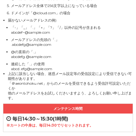
メールアドレス全体で256文字以上になっている場合
ドメインが「@icloud.com」の場合
届かないメールアドレスの例)
「-」「_」「.」「+」「?」「/」以外の記号が含まれる
abcdef~@sample.com
メールアドレスの先頭の「.」
.abcdefg@sample.com
@の直前の「.」
abcdefg.@sample.com
連続した「.」の使用
abcd..efg@sample.com
上記に該当しない場合、迷惑メール設定等の受信設定により受信できない可
能性があります。
「＠aeontohoku.net」からのメールを受信できるよう受信許可設定いただ
くか
他のメールアドレスをお試しくださいますよう、よろしくお願い申し上げま
す。
メンテナンス時間
毎日14:30～15:30(1時間)
※カートの中身は、毎日14:30でリセットされます。