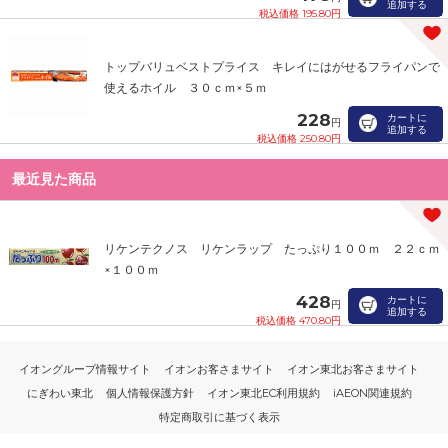
追加する
税込価格 195.80円
トップバリュベストプライス キレイにはがせるフライパンで
使えるホイル ３０ｃｍ×５ｍ
228
カートに
円
追加する
税込価格 250.80円
最近見た商品
リケンテクノス リケンラップ たっぷり１００ｍ ２２ｃｍ
×１００ｍ
428
カートに
円
追加する
税込価格 470.80円
イオングループ情報サイト
イオンお客さまサイト
イオン東北お客さまサイト
にぎわい東北
個人情報保護方針
イオン東北EC利用規約
iAEON関連規約
特定商取引に基づく表示