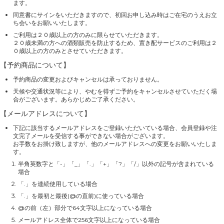
ます。
同意書にサインをいただきますので、初回お申し込み時はご在宅のうえお立
ち会いをお願いいたします。
ご利用は２０歳以上の方のみに限らせていただきます。
２０歳未満の方への酒類販売を防止するため、置き配サービスのご利用は２
０歳以上の方のみとさせていただきます。
【予約商品について】
予約商品の変更およびキャンセルは承っておりません。
天候や交通状況等により、やむを得ずご予約をキャンセルさせていただく場
合がございます。あらかじめご了承ください。
【メールアドレスについて】
下記に該当するメールアドレスをご登録いただいている場合、会員登録や注
文完了メールを受信する事ができない場合がございます。
お手数をお掛け致しますが、他のメールアドレスへの変更をお願いいたしま
す。
半角英数字と「-」「_」「.」「+」「?」「/」以外の記号が含まれている
場合
「.」を連続使用している場合
「.」を最初と最後(@の直前)に使っている場合
@の前（左）部分で64文字以上になっている場合
メールアドレス全体で256文字以上になっている場合