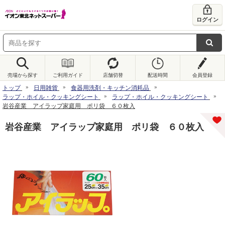
ログイン
売場から探す
ご利用ガイド
店舗切替
配送時間
会員登録
トップ
日用雑貨
食器用洗剤・キッチン消耗品
ラップ・ホイル・クッキングシート
ラップ・ホイル・クッキングシート
岩谷産業 アイラップ家庭用 ポリ袋 ６０枚入
岩谷産業 アイラップ家庭用 ポリ袋 ６０枚入