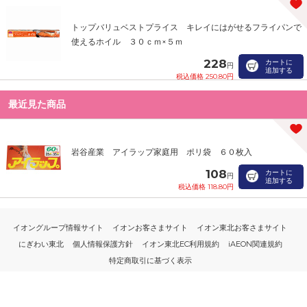
トップバリュベストプライス キレイにはがせるフライパンで
使えるホイル ３０ｃｍ×５ｍ
228
カートに
円
追加する
税込価格 250.80円
最近見た商品
岩谷産業 アイラップ家庭用 ポリ袋 ６０枚入
108
カートに
円
追加する
税込価格 118.80円
イオングループ情報サイト
イオンお客さまサイト
イオン東北お客さまサイト
にぎわい東北
個人情報保護方針
イオン東北EC利用規約
iAEON関連規約
特定商取引に基づく表示
PC版