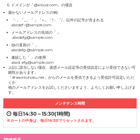
ドメインが「@icloud.com」の場合
届かないメールアドレスの例)
「-」「_」「.」「+」「?」「/」以外の記号が含まれる
abcdef~@sample.com
メールアドレスの先頭の「.」
.abcdefg@sample.com
@の直前の「.」
abcdefg.@sample.com
連続した「.」の使用
abcd..efg@sample.com
上記に該当しない場合、迷惑メール設定等の受信設定により受信できない可
能性があります。
「＠aeontohoku.net」からのメールを受信できるよう受信許可設定いただ
くか
他のメールアドレスをお試しくださいますよう、よろしくお願い申し上げま
す。
メンテナンス時間
毎日14:30～15:30(1時間)
※カートの中身は、毎日14:30でリセットされます。
関連商品