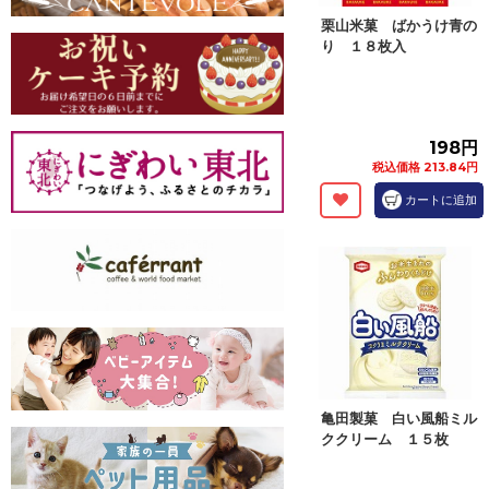
栗山米菓 ばかうけ青の
り １８枚入
198円
税込価格 213.84円
カートに追加
亀田製菓 白い風船ミル
ククリーム １５枚