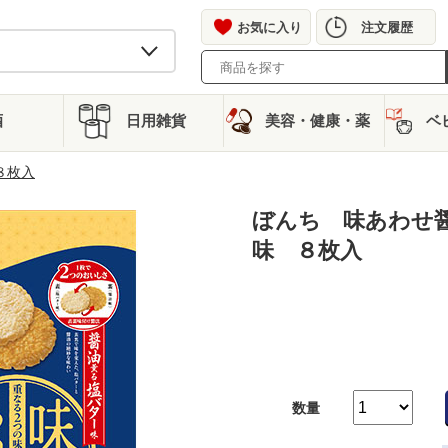
お気に入り
注文履歴
酒
日用雑貨
美容・健康・薬
ベ
８枚入
ぼんち 味あわせ
味 ８枚入
数量