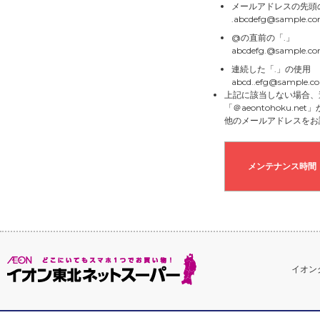
メールアドレスの先頭
.abcdefg@sample.c
@の直前の「.」
abcdefg.@sample.c
連続した「.」の使用
abcd..efg@sample.c
上記に該当しない場合、
「＠aeontohoku.
他のメールアドレスをお
メンテナンス時間
イオン