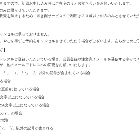
きますので、初回お申し込み時はご在宅のうえお立ち会いをお願いいたします。
のみに限らせていただきます。
販売を防止するため、置き配サービスのご利用は２０歳以上の方のみとさせていた
ャンセルは承っておりません。
、やむを得ずご予約をキャンセルさせていただく場合がございます。あらかじめご
て】
ドレスをご登録いただいている場合、会員登録や注文完了メールを受信する事がで
が、他のメールアドレスへの変更をお願いいたします。
」「.」「+」「?」「/」以外の記号が含まれている場合
いる場合
の直前)に使っている場合
4文字以上になっている場合
256文字以上になっている場合
.com」の場合
の例)
」「?」「/」以外の記号が含まれる
m