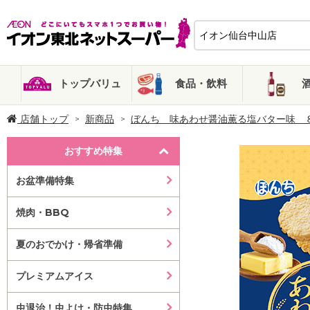
トップバリュ
食品・飲料
店舗トップ
新商品
ぼんち 味あわせ醤油薫る塩バター味 
おすすめ特集
お盆準備特集
焼肉・BBQ
夏のおでかけ・帰省準備
プレミアムアイス
虫退治！虫よけ・防虫特集