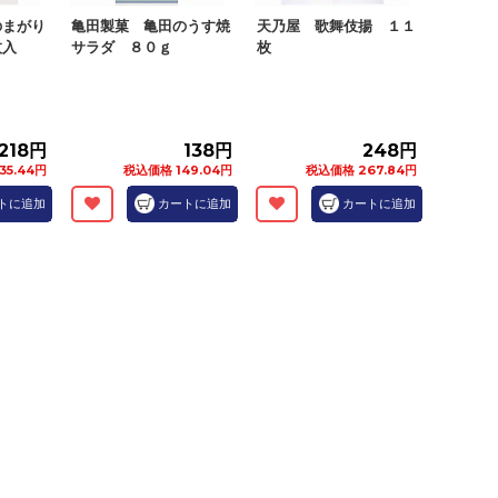
のまがり
亀田製菓 亀田のうす焼
天乃屋 歌舞伎揚 １１
枚入
サラダ ８０ｇ
枚
218円
138円
248円
35.44円
税込価格 149.04円
税込価格 267.84円
トに追加
カートに追加
カートに追加