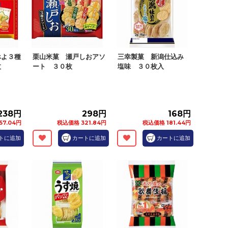
べよ３種
栗山米菓 瀬戸しおアソ
三幸製菓 新潟仕込み
枚
ート ３０枚
塩味 ３０枚入
238円
298円
168円
57.04円
税込価格 321.84円
税込価格 181.44円
トに追加
カートに追加
カートに追加