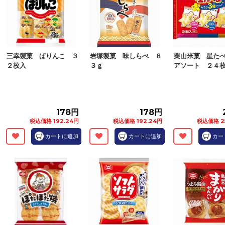
三幸製菓 ぱりんこ ３
岩塚製菓 味しらべ ８
栗山米菓 星た
２枚入
３ｇ
アソート ２４
178円
178円
税込価格 192.24円
税込価格 192.24円
税込価格 2
カートに追加
カートに追加
カー