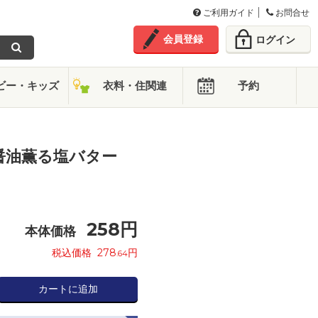
ご利用ガイド
お問合せ
会員登録
ログイン
ビー・キッズ
衣料・住関連
予約
醤油薫る塩バター
258
円
本体価格
税込価格
278
円
.64
カートに追加