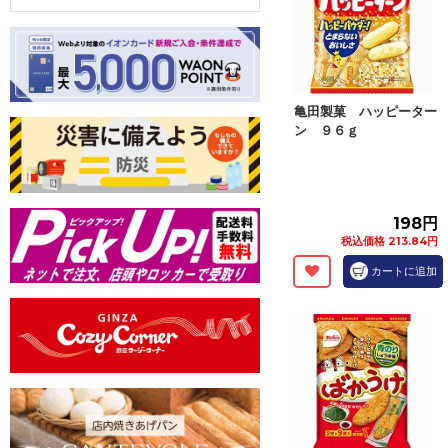
亀田製菓 ハッピーター
ン ９６ｇ
198円
税込価格 213.84円
カートに追加