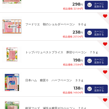
298
カートに
円
追加する
税込価格 321.84円
フードリエ 朝のショルダーベーコン ９０ｇ
238
カートに
円
追加する
税込価格 257.04円
トップバリュベストプライス 厚切りベーコン ７５ｇ
198
カートに
円
追加する
税込価格 213.84円
日本ハム 糖質０ ハーフベーコン ３３ｇ
138
カートに
円
追加する
税込価格 149.04円
銀河フーズ 減塩＆糖質ゼロベーコン ７０ｇ