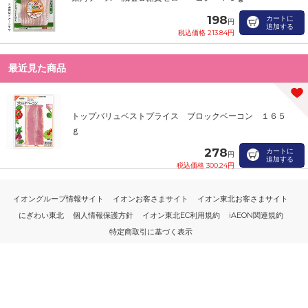
198
カートに
円
追加する
税込価格 213.84円
最近見た商品
トップバリュベストプライス ブロックベーコン １６５
ｇ
278
カートに
円
追加する
税込価格 300.24円
イオングループ情報サイト
イオンお客さまサイト
イオン東北お客さまサイト
にぎわい東北
個人情報保護方針
イオン東北EC利用規約
iAEON関連規約
特定商取引に基づく表示
PC版
© 2021-2026 AEON TOHOKU Co.,Ltd.