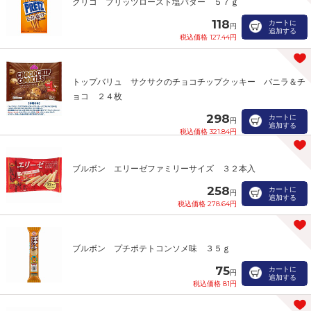
グリコ プリッツロースト塩バター ５７ｇ
118
カートに
円
追加する
税込価格 127.44円
トップバリュ サクサクのチョコチップクッキー バニラ＆チ
ョコ ２４枚
298
カートに
円
追加する
税込価格 321.84円
ブルボン エリーゼファミリーサイズ ３２本入
258
カートに
円
追加する
税込価格 278.64円
ブルボン プチポテトコンソメ味 ３５ｇ
75
カートに
円
追加する
税込価格 81円