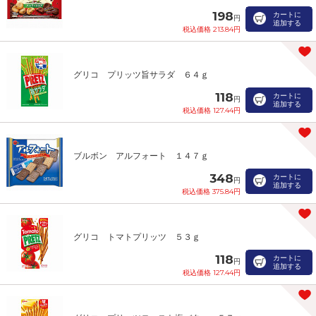
198
カートに
円
追加する
税込価格 213.84円
グリコ プリッツ旨サラダ ６４ｇ
118
カートに
円
追加する
税込価格 127.44円
ブルボン アルフォート １４７ｇ
348
カートに
円
追加する
税込価格 375.84円
グリコ トマトプリッツ ５３ｇ
118
カートに
円
追加する
税込価格 127.44円