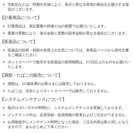
生鮮品などは、時期や天候により、表示と異なる産地の商品をお届けする場
合がございます。
【計量商品について】
計量商品は、表記重量の前後40gの範囲でお届けいたします。
重量の変動により、表示金額と実際の請求金額が異なる場合がございます。
【医薬品について】
医薬品の効果・効能や使用上の注意については、各商品ページから添付文書
をご確認ください。
ネットスーパーで販売する医薬品の使用期限は、90日以上のものをお届けい
たします。
【酒類・たばこの販売について】
酒類は、20歳未満のお客さまには販売しておりません。
たばこは、法令によりネットスーパーでは販売しておりません。
【システムメンテナンスについて】
毎日14:30～15:30(1時間)に、システムメンテナンスを実施しております。
メンテナンス中は、会員登録・会員情報の変更およびご注文ができません。
お買物途中にメンテナンス時間となった場合、ご注文内容は取り消しとなり
ますので、あらかじめご了承ください。