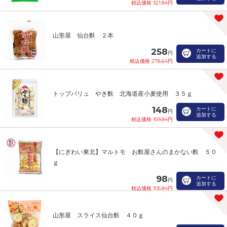
税込価格 321.84円
山形屋 仙台麩 ２本
258
カートに
円
追加する
税込価格 278.64円
トップバリュ やき麩 北海道産小麦使用 ３５ｇ
148
カートに
円
追加する
税込価格 159.84円
【にぎわい東北】マルトモ お麩屋さんのまかない麩 ５０
ｇ
98
カートに
円
追加する
税込価格 105.84円
山形屋 スライス仙台麩 ４０ｇ