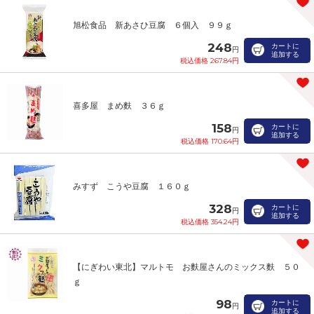
旭松食品 新あさひ豆腐 ６個入 ９９ｇ
248
カートに
円
追加する
税込価格 267.84円
喜多屋 まめ麩 ３６ｇ
158
カートに
円
追加する
税込価格 170.64円
みすず こうや豆腐 １６０ｇ
328
カートに
円
追加する
税込価格 354.24円
【にぎわい東北】マルトモ お麩屋さんのミックス麩 ５０
ｇ
98
カートに
円
追加する