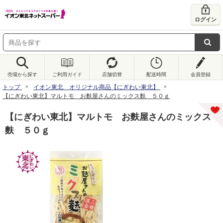
ログイン
売場から探す
ご利用ガイド
店舗切替
配送時間
会員登録
トップ
イオン東北 オリジナル商品【にぎわい東北】
【にぎわい東北】マルトモ お麩屋さんのミックス麩 ５０ｇ
【にぎわい東北】マルトモ お麩屋さんのミックス
麩 ５０ｇ