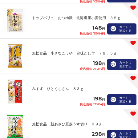
税込価格 105.84円
トップバリュ おつゆ麩 北海道産小麦使用 ３５ｇ
148
カートに
円
追加する
税込価格 159.84円
旭松食品 小さなこうや 旨味だし付 ７９．５ｇ
198
カートに
円
追加する
税込価格 213.84円
みすず ひとくちさん ８３ｇ
198
カートに
円
追加する
税込価格 213.84円
旭松食品 新あさひ豆腐うす切り ９９ｇ
298
カートに
円
追加する