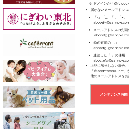
ドメインが「@icloud
届かないメールアドレス
「-」「_」「.」「+
abcdef~@sample.co
メールアドレスの先頭
.abcdefg@sample.c
@の直前の「.」
abcdefg.@sample.c
連続した「.」の使用
abcd..efg@sample.c
上記に該当しない場合、
「＠aeontohoku.
他のメールアドレスをお
メンテナンス時間