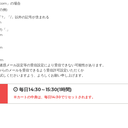
.com」の場合
の例)
」「?」「/」以外の記号が含まれる
m
の「.」
om
om
om
迷惑メール設定等の受信設定により受信できない可能性があります。
net」からのメールを受信できるよう受信許可設定いただくか
試しくださいますよう、よろしくお願い申し上げます。
毎日14:30～15:30(1時間)
※カートの中身は、毎日14:30でリセットされます。