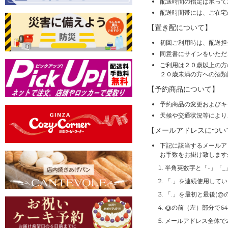
配送時間の指定は承って
配送時間帯には、ご在宅
【置き配について】
初回ご利用時は、配送担
同意書にサインをいただ
ご利用は２０歳以上の方
２０歳未満の方への酒類
【予約商品について】
予約商品の変更およびキ
天候や交通状況等により
【メールアドレスについ
下記に該当するメールア
お手数をお掛け致します
半角英数字と「-」「_
「.」を連続使用して
「.」を最初と最後(@
@の前（左）部分で6
メールアドレス全体で