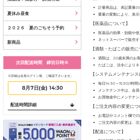
計量商品は、表記重量の
夏休み昼食
重量の変動により、表示
【医薬品について】
２０２６ 夏のごちそう予約
医薬品の効果・効能や使
ネットスーパーで販売す
新商品
【酒類・たばこの販売に
酒類は、20歳未満のお
次回配送時間 締切日時※
たばこは、法令によりネ
【システムメンテナンス
※詳細は会員ログイン後、ご確認下さいませ。
毎日14:30～15:30
8月7日(金) 14:30
メンテナンス中は、会員
お買物途中にメンテナン
配送時間詳細
【ご注文内容の変更につ
お電話やコメント欄での
ご注文内容の変更は、注
【配送について】