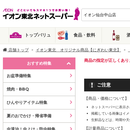
トップバリュ
食品・飲料
店舗トップ
イオン東北 オリジナル商品【にぎわい東北】
商品の指定が正しくあり
おすすめ特集
お盆準備特集
ご注意
焼肉・BBQ
【商品・価格について】
ひんやりアイテム特集
ネットスーパーに表示さ
掲載している画像はイメ
夏のおでかけ・帰省準備
生鮮品などは、時期や天
【計量商品について】
虫退治！虫よけ・防虫特集