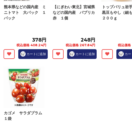
熊本県などの国内産 ミ
【にぎわい東北】宮城県
トップバリュ岩
ニトマト 大パック １
などの国内産 パプリカ
黒豆もやし（細
パック
赤 １個
２００ｇ
378円
248円
税込価格 408.24円
税込価格 267.84円
税込価格 
カートに追加
カートに追加
カー
カゴメ サラダプラム
１袋