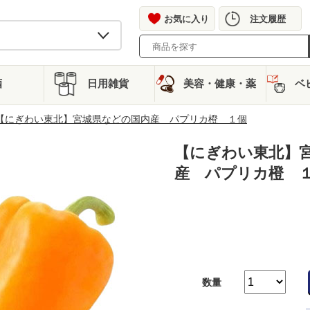
お気に入り
注文履歴
酒
日用雑貨
美容・健康・薬
ベ
【にぎわい東北】宮城県などの国内産 パプリカ橙 １個
【にぎわい東北】
産 パプリカ橙 
数量