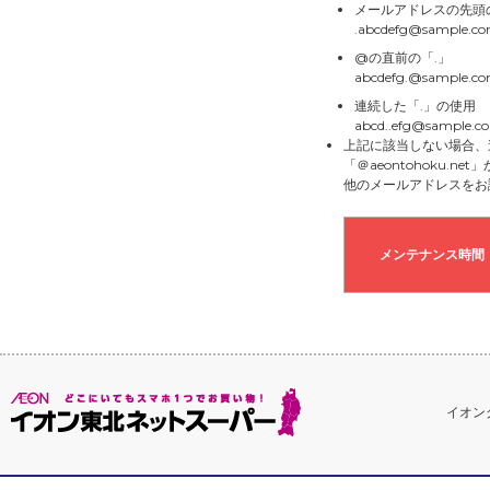
メールアドレスの先頭
.abcdefg@sample.c
@の直前の「.」
abcdefg.@sample.c
連続した「.」の使用
abcd..efg@sample.c
上記に該当しない場合、
「＠aeontohoku.
他のメールアドレスをお
メンテナンス時間
イオン