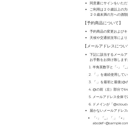
同意書にサインをいただ
ご利用は２０歳以上の方
２０歳未満の方への酒類
【予約商品について】
予約商品の変更およびキ
天候や交通状況等により
【メールアドレスについ
下記に該当するメールア
お手数をお掛け致します
半角英数字と「-」「_
「.」を連続使用して
「.」を最初と最後(@
@の前（左）部分で6
メールアドレス全体で
ドメインが「@icloud
届かないメールアドレス
「-」「_」「.」「+
abcdef~@sample.co