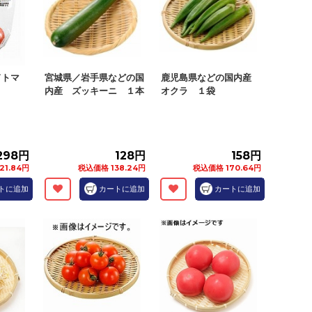
ドトマ
宮城県／岩手県などの国
鹿児島県などの国内産
内産 ズッキーニ １本
オクラ １袋
298円
128円
158円
21.84円
税込価格 138.24円
税込価格 170.64円
トに追加
カートに追加
カートに追加