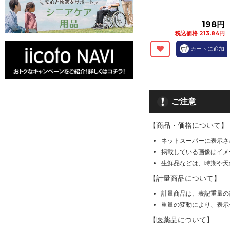
198円
税込価格 213.84円
カートに追加
ご注意
【商品・価格について】
ネットスーパーに表示さ
掲載している画像はイメ
生鮮品などは、時期や天
【計量商品について】
計量商品は、表記重量の
重量の変動により、表示
【医薬品について】