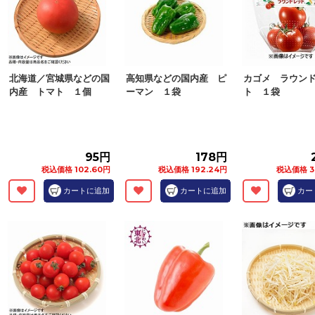
北海道／宮城県などの国
高知県などの国内産 ピ
カゴメ ラウン
内産 トマト １個
ーマン １袋
ト １袋
95円
178円
税込価格 102.60円
税込価格 192.24円
税込価格 3
カートに追加
カートに追加
カー