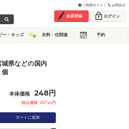
ご利用ガイド
お問合せ
会員登録
ログイン
ビー・キッズ
衣料・住関連
予約
宮城県などの国内
１個
248
円
本体価格
税込価格
267
円
.84
カートに追加