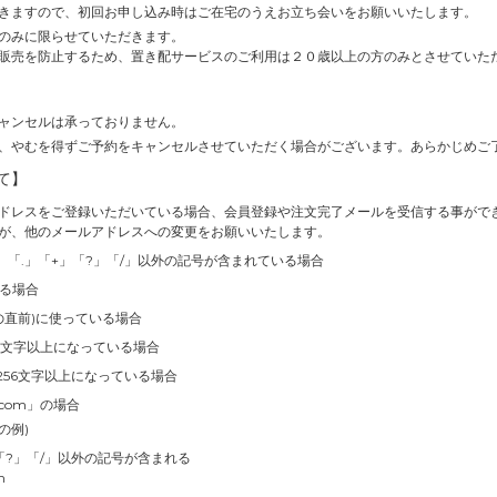
きますので、初回お申し込み時はご在宅のうえお立ち会いをお願いいたします。
のみに限らせていただきます。
販売を防止するため、置き配サービスのご利用は２０歳以上の方のみとさせていた
ャンセルは承っておりません。
、やむを得ずご予約をキャンセルさせていただく場合がございます。あらかじめご
て】
ドレスをご登録いただいている場合、会員登録や注文完了メールを受信する事がで
が、他のメールアドレスへの変更をお願いいたします。
」「.」「+」「?」「/」以外の記号が含まれている場合
いる場合
の直前)に使っている場合
4文字以上になっている場合
256文字以上になっている場合
.com」の場合
の例)
」「?」「/」以外の記号が含まれる
m