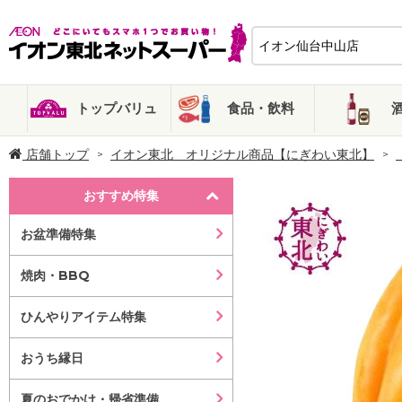
トップバリュ
食品・飲料
店舗トップ
イオン東北 オリジナル商品【にぎわい東北】
おすすめ特集
お盆準備特集
焼肉・BBQ
ひんやりアイテム特集
おうち縁日
夏のおでかけ・帰省準備