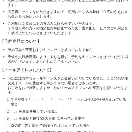
ます。
同意書にサインをいただきますので、初回お申し込み時はご在宅のうえお立
ち会いをお願いいたします。
ご利用は２０歳以上の方のみに限らせていただきます。
２０歳未満の方への酒類販売を防止するため、置き配サービスのご利用は２
０歳以上の方のみとさせていただきます。
【予約商品について】
予約商品の変更およびキャンセルは承っておりません。
天候や交通状況等により、やむを得ずご予約をキャンセルさせていただく場
合がございます。あらかじめご了承ください。
【メールアドレスについて】
下記に該当するメールアドレスをご登録いただいている場合、会員登録や注
文完了メールを受信する事ができない場合がございます。
お手数をお掛け致しますが、他のメールアドレスへの変更をお願いいたしま
す。
半角英数字と「-」「_」「.」「+」「?」「/」以外の記号が含まれている
場合
「.」を連続使用している場合
「.」を最初と最後(@の直前)に使っている場合
@の前（左）部分で64文字以上になっている場合