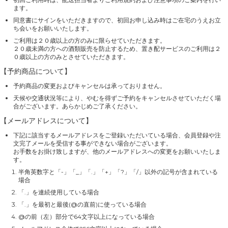
ます。
同意書にサインをいただきますので、初回お申し込み時はご在宅のうえお立
ち会いをお願いいたします。
ご利用は２０歳以上の方のみに限らせていただきます。
２０歳未満の方への酒類販売を防止するため、置き配サービスのご利用は２
０歳以上の方のみとさせていただきます。
【予約商品について】
予約商品の変更およびキャンセルは承っておりません。
天候や交通状況等により、やむを得ずご予約をキャンセルさせていただく場
合がございます。あらかじめご了承ください。
【メールアドレスについて】
下記に該当するメールアドレスをご登録いただいている場合、会員登録や注
文完了メールを受信する事ができない場合がございます。
お手数をお掛け致しますが、他のメールアドレスへの変更をお願いいたしま
す。
半角英数字と「-」「_」「.」「+」「?」「/」以外の記号が含まれている
場合
「.」を連続使用している場合
「.」を最初と最後(@の直前)に使っている場合
@の前（左）部分で64文字以上になっている場合