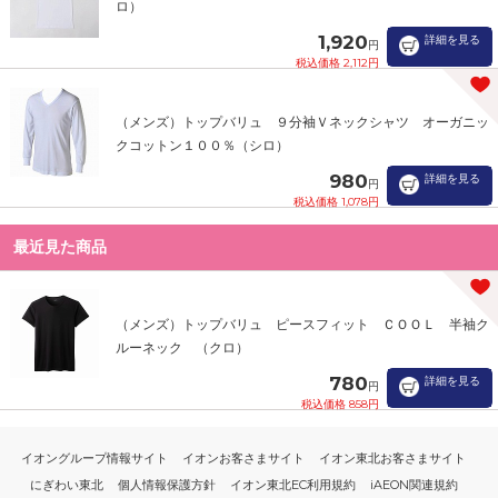
ロ）
1,920
詳細を見る
円
税込価格 2,112円
（メンズ）トップバリュ ９分袖Ｖネックシャツ オーガニッ
クコットン１００％（シロ）
980
詳細を見る
円
税込価格 1,078円
最近見た商品
（メンズ）トップバリュ ピースフィット ＣＯＯＬ 半袖ク
ルーネック （クロ）
780
詳細を見る
円
税込価格 858円
イオングループ情報サイト
イオンお客さまサイト
イオン東北お客さまサイト
にぎわい東北
個人情報保護方針
イオン東北EC利用規約
iAEON関連規約