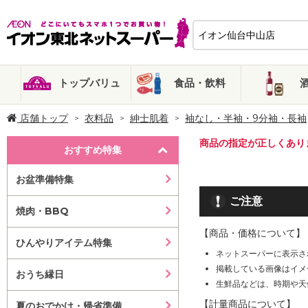
トップバリュ
食品・飲料
店舗トップ
衣料品
紳士肌着
袖なし・半袖・9分袖・長袖
商品の指定が正しくあり
おすすめ特集
お盆準備特集
ご注意
焼肉・BBQ
【商品・価格について】
ひんやりアイテム特集
ネットスーパーに表示さ
掲載している画像はイメ
おうち縁日
生鮮品などは、時期や天
【計量商品について】
夏のおでかけ・帰省準備