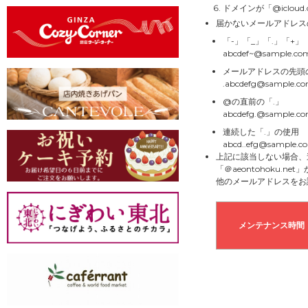
ドメインが「@icloud
届かないメールアドレス
「-」「_」「.」「+
abcdef~@sample.co
メールアドレスの先頭
.abcdefg@sample.c
@の直前の「.」
abcdefg.@sample.c
連続した「.」の使用
abcd..efg@sample.c
上記に該当しない場合、
「＠aeontohoku.
他のメールアドレスをお
メンテナンス時間