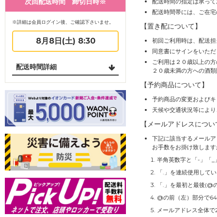
次回配送時間 締切日時※
配送時間の指定は承って
配送時間帯には、ご在宅
※詳細は会員ログイン後、ご確認下さいませ。
【置き配について】
8月8日(土) 8:30
初回ご利用時は、配送担
同意書にサインをいただ
ご利用は２０歳以上の方
配送時間詳細
２０歳未満の方への酒類
【予約商品について】
予約商品の変更およびキ
天候や交通状況等により
【メールアドレスについ
下記に該当するメールア
お手数をお掛け致します
半角英数字と「-」「_
「.」を連続使用して
「.」を最初と最後(@
@の前（左）部分で6
メールアドレス全体で