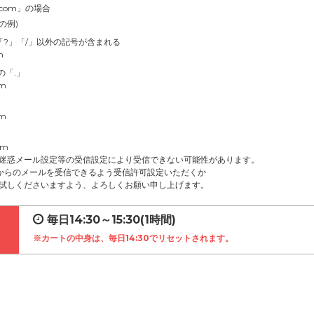
.com」の場合
の例)
」「?」「/」以外の記号が含まれる
m
の「.」
om
om
om
迷惑メール設定等の受信設定により受信できない可能性があります。
net」からのメールを受信できるよう受信許可設定いただくか
試しくださいますよう、よろしくお願い申し上げます。
毎日14:30～15:30(1時間)
※カートの中身は、毎日14:30でリセットされます。