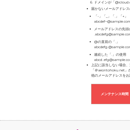
ドメインが「@icloud
届かないメールアドレス
「-」「_」「.」「+
abcdef~@sample.co
メールアドレスの先頭
.abcdefg@sample.c
@の直前の「.」
abcdefg.@sample.c
連続した「.」の使用
abcd..efg@sample.c
上記に該当しない場合、
「＠aeontohoku.
他のメールアドレスをお
メンテナンス時間