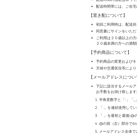
配送時間帯には、ご在宅
【置き配について】
初回ご利用時は、配送担
同意書にサインをいただ
ご利用は２０歳以上の方
２０歳未満の方への酒類
【予約商品について】
予約商品の変更およびキ
天候や交通状況等により
【メールアドレスについ
下記に該当するメールア
お手数をお掛け致します
半角英数字と「-」「_
「.」を連続使用して
「.」を最初と最後(@
@の前（左）部分で6
メールアドレス全体で