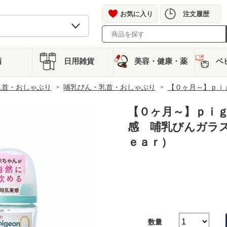
お気に入り
注文履歴
酒
日用雑貨
美容・健康・薬
ベ
乳首・おしゃぶり
哺乳びん・乳首・おしゃぶり
【０ヶ月～】ｐｉ
【０ヶ月～】ｐｉ
感 哺乳びんガラ
ｅａｒ）
数量