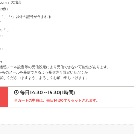
.com」の場合
の例)
」「?」「/」以外の記号が含まれる
m
の「.」
om
om
om
迷惑メール設定等の受信設定により受信できない可能性があります。
net」からのメールを受信できるよう受信許可設定いただくか
試しくださいますよう、よろしくお願い申し上げます。
毎日14:30～15:30(1時間)
※カートの中身は、毎日14:30でリセットされます。