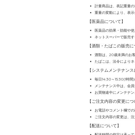
計量商品は、表記重量の
重量の変動により、表示
【医薬品について】
医薬品の効果・効能や使
ネットスーパーで販売す
【酒類・たばこの販売に
酒類は、20歳未満のお
たばこは、法令によりネ
【システムメンテナンス
毎日14:30～15:30
メンテナンス中は、会員
お買物途中にメンテナン
【ご注文内容の変更につ
お電話やコメント欄での
ご注文内容の変更は、注
【配送について】
配送時間の指定は承って