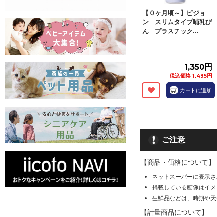
【０ヶ月頃～】ピジョ
ン スリムタイプ哺乳び
ん プラスチック...
1,350円
税込価格 1,485円
カートに追加
ご注意
【商品・価格について】
ネットスーパーに表示さ
掲載している画像はイメ
生鮮品などは、時期や天
【計量商品について】