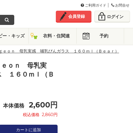
ご利用ガイド
お問合せ
会員登録
ログイン
ビー・キッズ
衣料・住関連
予約
ｇｅｏｎ 母乳実感 哺乳びんガラス １６０ｍｌ（Ｂｅａｒ）
ｇｅｏｎ 母乳実
ス １６０ｍｌ（Ｂ
2,600
円
本体価格
税込価格
2,860
円
カートに追加