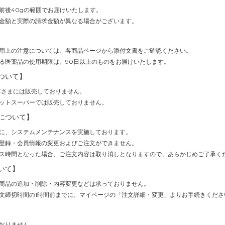
前後40gの範囲でお届けいたします。
金額と実際の請求金額が異なる場合がございます。
用上の注意については、各商品ページから添付文書をご確認ください。
る医薬品の使用期限は、90日以上のものをお届けいたします。
ついて】
客さまには販売しておりません。
ットスーパーでは販売しておりません。
について】
(1時間)に、システムメンテナンスを実施しております。
登録・会員情報の変更およびご注文ができません。
ス時間となった場合、ご注文内容は取り消しとなりますので、あらかじめご了承く
いて】
商品の追加・削除・内容変更などは承っておりません。
文締切時間の1時間前までに、マイページの「注文詳細・変更」よりお手続きくださ
おりません。