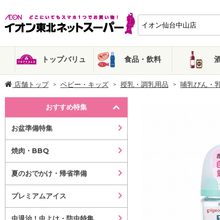
トップバリュ
食品・飲料
店舗トップ
ベビー・キッズ
授乳・調乳用品
哺乳びん・
おすすめ特集
お盆準備特集
焼肉・BBQ
夏のおでかけ・帰省準備
プレミアムアイス
虫退治！虫よけ・防虫特集