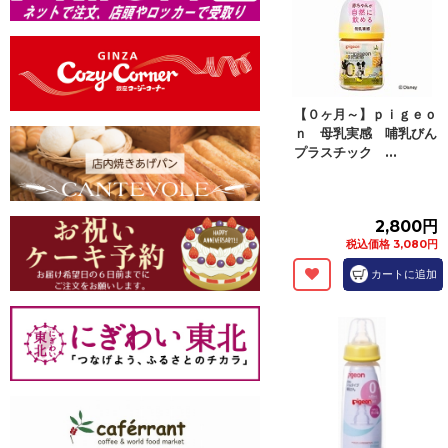
【０ヶ月～】ｐｉｇｅｏ
ｎ 母乳実感 哺乳びん
プラスチック ...
2,800円
税込価格 3,080円
カートに追加