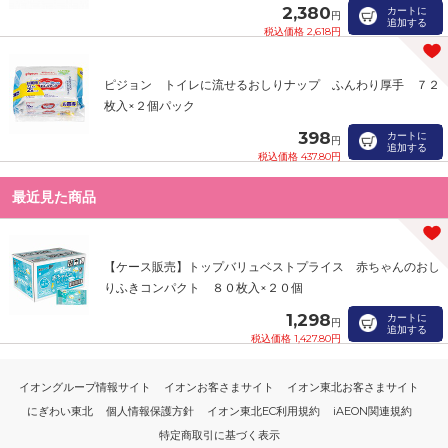
2,380
カートに
円
追加する
税込価格 2,618円
ピジョン トイレに流せるおしりナップ ふんわり厚手 ７２
枚入×２個パック
398
カートに
円
追加する
税込価格 437.80円
最近見た商品
【ケース販売】トップバリュベストプライス 赤ちゃんのおし
りふきコンパクト ８０枚入×２０個
1,298
カートに
円
追加する
税込価格 1,427.80円
イオングループ情報サイト
イオンお客さまサイト
イオン東北お客さまサイト
にぎわい東北
個人情報保護方針
イオン東北EC利用規約
iAEON関連規約
特定商取引に基づく表示