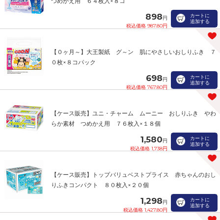
つめかえ用 ６４枚入×８コ
898
カートに
円
追加する
税込価格 987.80円
【０ヶ月～】大王製紙 グ～ン 肌にやさしいおしりふき ７
０枚×８コパック
698
カートに
円
追加する
税込価格 767.80円
【ケース販売】ユニ・チャーム ムーニー おしりふき やわ
らか素材 つめかえ用 ７６枚入×１８個
1,580
カートに
円
追加する
税込価格 1,738円
【ケース販売】トップバリュベストプライス 赤ちゃんのおし
りふきコンパクト ８０枚入×２０個
1,298
カートに
円
追加する
税込価格 1,427.80円