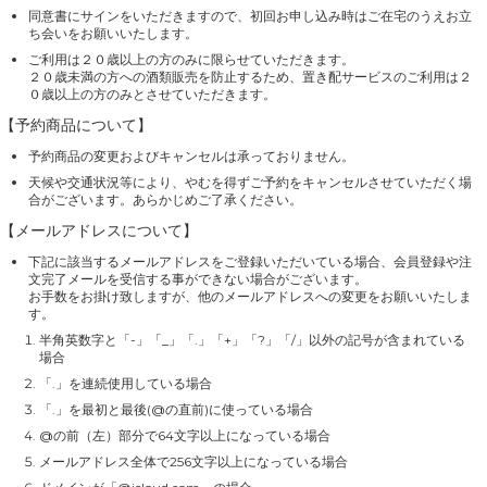
同意書にサインをいただきますので、初回お申し込み時はご在宅のうえお立
ち会いをお願いいたします。
ご利用は２０歳以上の方のみに限らせていただきます。
２０歳未満の方への酒類販売を防止するため、置き配サービスのご利用は２
０歳以上の方のみとさせていただきます。
【予約商品について】
予約商品の変更およびキャンセルは承っておりません。
天候や交通状況等により、やむを得ずご予約をキャンセルさせていただく場
合がございます。あらかじめご了承ください。
【メールアドレスについて】
下記に該当するメールアドレスをご登録いただいている場合、会員登録や注
文完了メールを受信する事ができない場合がございます。
お手数をお掛け致しますが、他のメールアドレスへの変更をお願いいたしま
す。
半角英数字と「-」「_」「.」「+」「?」「/」以外の記号が含まれている
場合
「.」を連続使用している場合
「.」を最初と最後(@の直前)に使っている場合
@の前（左）部分で64文字以上になっている場合
メールアドレス全体で256文字以上になっている場合