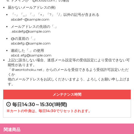
ドメインが「@icloud.com」の場合
届かないメールアドレスの例)
「-」「_」「.」「+」「?」「/」以外の記号が含まれる
abcdef~@sample.com
メールアドレスの先頭の「.」
.abcdefg@sample.com
@の直前の「.」
abcdefg.@sample.com
連続した「.」の使用
abcd..efg@sample.com
上記に該当しない場合、迷惑メール設定等の受信設定により受信できない可
能性があります。
「＠aeontohoku.net」からのメールを受信できるよう受信許可設定いただ
くか
他のメールアドレスをお試しくださいますよう、よろしくお願い申し上げま
す。
メンテナンス時間
毎日14:30～15:30(1時間)
※カートの中身は、毎日14:30でリセットされます。
関連商品