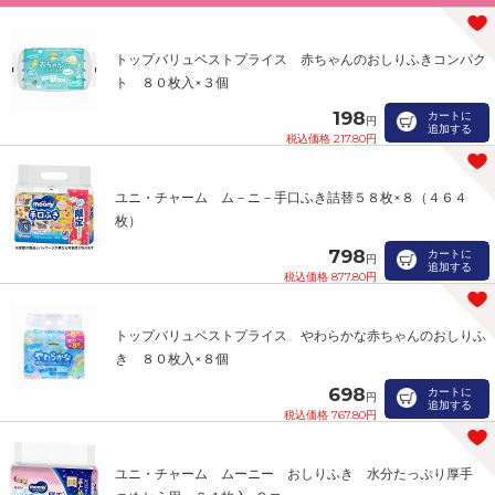
トップバリュベストプライス 赤ちゃんのおしりふきコンパク
ト ８０枚入×３個
198
カートに
円
追加する
税込価格 217.80円
ユニ・チャーム ム－ニ－手口ふき詰替５８枚×８（４６４
枚）
798
カートに
円
追加する
税込価格 877.80円
トップバリュベストプライス やわらかな赤ちゃんのおしりふ
き ８０枚入×８個
698
カートに
円
追加する
税込価格 767.80円
ユニ・チャーム ムーニー おしりふき 水分たっぷり厚手