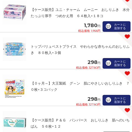
【ケース販売】ユニ・チャーム ムーニー おしりふき 水分
たっぷり厚手 つめかえ用 ６４枚入×１８コ
1,780
カートに
円
追加する
税込価格 1,958円
トップバリュベストプライス やわらかな赤ちゃんのおしりふ
き ８０枚入×３個
298
カートに
円
追加する
税込価格 327.80円
【０ヶ月～】大王製紙 グ～ン 肌にやさしいおしりふき ７
０枚×３コパック
298
カートに
円
追加する
税込価格 327.80円
【ケース販売】Ｐ＆Ｇ パンパース おしりふき 肌へのいち
ばん ５６枚×１２