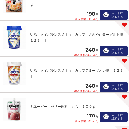
ｇ
198
カートに
円
追加する
税込価格 213.84円
明治 メイバランスＭｉｎｉカップ さわやかヨーグルト味
１２５ｍｌ
248
カートに
円
追加する
税込価格 267.84円
明治 メイバランスＭｉｎｉカップフルーツオレ味 １２５ｍ
ｌ
248
カートに
円
追加する
税込価格 267.84円
キユーピー ゼリー飲料 もも １００ｇ
170
カートに
円
追加する
税込価格 183.60円