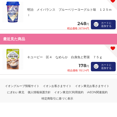
明治 メイバランス ブルーベリーヨーグルト味 １２５ｍ
ｌ
248
カートに
円
追加する
税込価格 267.84円
最近見た商品
キユーピー 区４ なめらか 白身魚と野菜 ７５ｇ
178
カートに
円
追加する
税込価格 192.24円
イオングループ情報サイト
イオンお客さまサイト
イオン東北お客さまサイト
にぎわい東北
個人情報保護方針
イオン東北EC利用規約
iAEON関連規約
特定商取引に基づく表示
PC版