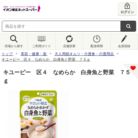
ログイン
売場から探す
ご利用ガイド
店舗切替
配送時間
会員登録
トップ
美容・健康・薬
大人用紙オムツ・介護食・介護用品
キユーピー 区４ なめらか 白身魚と野菜 ７５ｇ
キユーピー 区４ なめらか 白身魚と野菜 ７５
ｇ