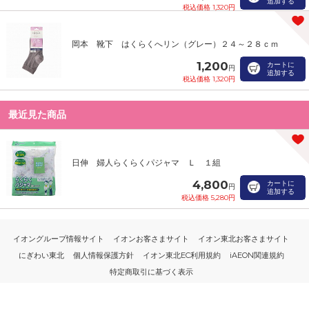
追加する
税込価格 1,320円
岡本 靴下 はくらくへリン（グレー）２４～２８ｃｍ
1,200
カートに
円
追加する
税込価格 1,320円
最近見た商品
日伸 婦人らくらくパジャマ Ｌ １組
4,800
カートに
円
追加する
税込価格 5,280円
イオングループ情報サイト
イオンお客さまサイト
イオン東北お客さまサイト
にぎわい東北
個人情報保護方針
イオン東北EC利用規約
iAEON関連規約
特定商取引に基づく表示
PC版