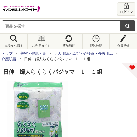
ログイン
売場から探す
ご利用ガイド
店舗切替
配送時間
会員登録
トップ
美容・健康・薬
大人用紙オムツ・介護食・介護用品
介護肌着
日伸 婦人らくらくパジャマ Ｌ １組
日伸 婦人らくらくパジャマ Ｌ １組