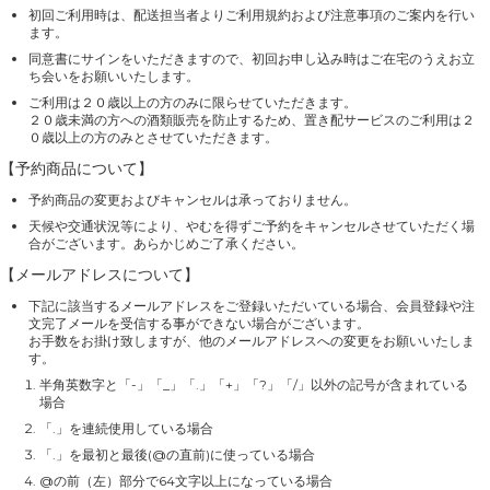
初回ご利用時は、配送担当者よりご利用規約および注意事項のご案内を行い
ます。
同意書にサインをいただきますので、初回お申し込み時はご在宅のうえお立
ち会いをお願いいたします。
ご利用は２０歳以上の方のみに限らせていただきます。
２０歳未満の方への酒類販売を防止するため、置き配サービスのご利用は２
０歳以上の方のみとさせていただきます。
【予約商品について】
予約商品の変更およびキャンセルは承っておりません。
天候や交通状況等により、やむを得ずご予約をキャンセルさせていただく場
合がございます。あらかじめご了承ください。
【メールアドレスについて】
下記に該当するメールアドレスをご登録いただいている場合、会員登録や注
文完了メールを受信する事ができない場合がございます。
お手数をお掛け致しますが、他のメールアドレスへの変更をお願いいたしま
す。
半角英数字と「-」「_」「.」「+」「?」「/」以外の記号が含まれている
場合
「.」を連続使用している場合
「.」を最初と最後(@の直前)に使っている場合
@の前（左）部分で64文字以上になっている場合