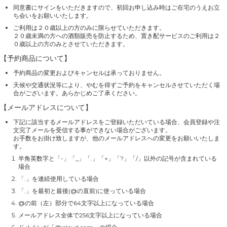
同意書にサインをいただきますので、初回お申し込み時はご在宅のうえお立
ち会いをお願いいたします。
ご利用は２０歳以上の方のみに限らせていただきます。
２０歳未満の方への酒類販売を防止するため、置き配サービスのご利用は２
０歳以上の方のみとさせていただきます。
【予約商品について】
予約商品の変更およびキャンセルは承っておりません。
天候や交通状況等により、やむを得ずご予約をキャンセルさせていただく場
合がございます。あらかじめご了承ください。
【メールアドレスについて】
下記に該当するメールアドレスをご登録いただいている場合、会員登録や注
文完了メールを受信する事ができない場合がございます。
お手数をお掛け致しますが、他のメールアドレスへの変更をお願いいたしま
す。
半角英数字と「-」「_」「.」「+」「?」「/」以外の記号が含まれている
場合
「.」を連続使用している場合
「.」を最初と最後(@の直前)に使っている場合
@の前（左）部分で64文字以上になっている場合
メールアドレス全体で256文字以上になっている場合