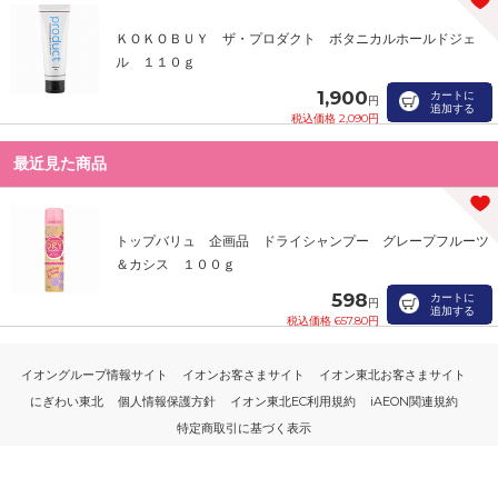
ＫＯＫＯＢＵＹ ザ・プロダクト ボタニカルホールドジェ
ル １１０ｇ
1,900
カートに
円
追加する
税込価格 2,090円
最近見た商品
トップバリュ 企画品 ドライシャンプー グレープフルーツ
＆カシス １００ｇ
598
カートに
円
追加する
税込価格 657.80円
イオングループ情報サイト
イオンお客さまサイト
イオン東北お客さまサイト
にぎわい東北
個人情報保護方針
イオン東北EC利用規約
iAEON関連規約
特定商取引に基づく表示
PC版