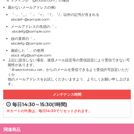
ドメインが「@icloud.com」の場合
届かないメールアドレスの例)
「-」「_」「.」「+」「?」「/」以外の記号が含まれる
abcdef~@sample.com
メールアドレスの先頭の「.」
.abcdefg@sample.com
@の直前の「.」
abcdefg.@sample.com
連続した「.」の使用
abcd..efg@sample.com
上記に該当しない場合、迷惑メール設定等の受信設定により受信できない可
能性があります。
「＠aeontohoku.net」からのメールを受信できるよう受信許可設定いただ
くか
他のメールアドレスをお試しくださいますよう、よろしくお願い申し上げま
す。
メンテナンス時間
毎日14:30～15:30(1時間)
※カートの中身は、毎日14:30でリセットされます。
関連商品