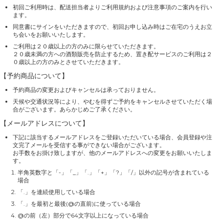
初回ご利用時は、配送担当者よりご利用規約および注意事項のご案内を行い
ます。
同意書にサインをいただきますので、初回お申し込み時はご在宅のうえお立
ち会いをお願いいたします。
ご利用は２０歳以上の方のみに限らせていただきます。
２０歳未満の方への酒類販売を防止するため、置き配サービスのご利用は２
０歳以上の方のみとさせていただきます。
【予約商品について】
予約商品の変更およびキャンセルは承っておりません。
天候や交通状況等により、やむを得ずご予約をキャンセルさせていただく場
合がございます。あらかじめご了承ください。
【メールアドレスについて】
下記に該当するメールアドレスをご登録いただいている場合、会員登録や注
文完了メールを受信する事ができない場合がございます。
お手数をお掛け致しますが、他のメールアドレスへの変更をお願いいたしま
す。
半角英数字と「-」「_」「.」「+」「?」「/」以外の記号が含まれている
場合
「.」を連続使用している場合
「.」を最初と最後(@の直前)に使っている場合
@の前（左）部分で64文字以上になっている場合