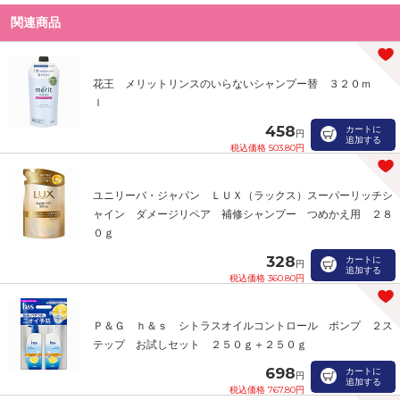
関連商品
花王 メリットリンスのいらないシャンプー替 ３２０ｍ
ｌ
458
カートに
円
追加する
税込価格 503.80円
ユニリーバ・ジャパン ＬＵＸ（ラックス）スーパーリッチシ
ャイン ダメージリペア 補修シャンプー つめかえ用 ２８
０ｇ
328
カートに
円
追加する
税込価格 360.80円
Ｐ＆Ｇ ｈ＆ｓ シトラスオイルコントロール ポンプ ２ス
テップ お試しセット ２５０ｇ＋２５０ｇ
698
カートに
円
追加する
税込価格 767.80円