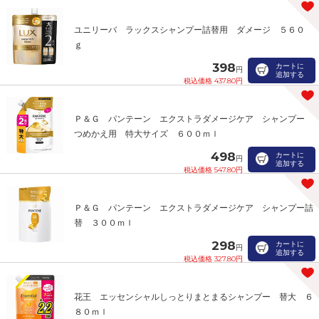
ユニリーバ ラックスシャンプー詰替用 ダメージ ５６０
ｇ
398
カートに
円
追加する
税込価格 437.80円
Ｐ＆Ｇ パンテーン エクストラダメージケア シャンプー
つめかえ用 特大サイズ ６００ｍｌ
498
カートに
円
追加する
税込価格 547.80円
Ｐ＆Ｇ パンテーン エクストラダメージケア シャンプー詰
替 ３００ｍｌ
298
カートに
円
追加する
税込価格 327.80円
花王 エッセンシャルしっとりまとまるシャンプー 替大 ６
８０ｍｌ