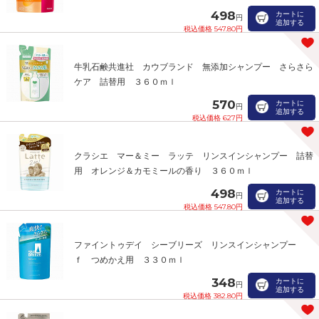
498
カートに
円
追加する
税込価格 547.80円
牛乳石鹸共進社 カウブランド 無添加シャンプー さらさら
ケア 詰替用 ３６０ｍｌ
570
カートに
円
追加する
税込価格 627円
クラシエ マー＆ミー ラッテ リンスインシャンプー 詰替
用 オレンジ＆カモミールの香り ３６０ｍｌ
498
カートに
円
追加する
税込価格 547.80円
ファイントゥデイ シーブリーズ リンスインシャンプー
ｆ つめかえ用 ３３０ｍｌ
348
カートに
円
追加する
税込価格 382.80円