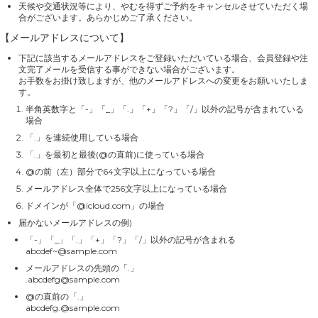
天候や交通状況等により、やむを得ずご予約をキャンセルさせていただく場
合がございます。あらかじめご了承ください。
【メールアドレスについて】
下記に該当するメールアドレスをご登録いただいている場合、会員登録や注
文完了メールを受信する事ができない場合がございます。
お手数をお掛け致しますが、他のメールアドレスへの変更をお願いいたしま
す。
半角英数字と「-」「_」「.」「+」「?」「/」以外の記号が含まれている
場合
「.」を連続使用している場合
「.」を最初と最後(@の直前)に使っている場合
@の前（左）部分で64文字以上になっている場合
メールアドレス全体で256文字以上になっている場合
ドメインが「@icloud.com」の場合
届かないメールアドレスの例)
「-」「_」「.」「+」「?」「/」以外の記号が含まれる
abcdef~@sample.com
メールアドレスの先頭の「.」
.abcdefg@sample.com
@の直前の「.」
abcdefg.@sample.com