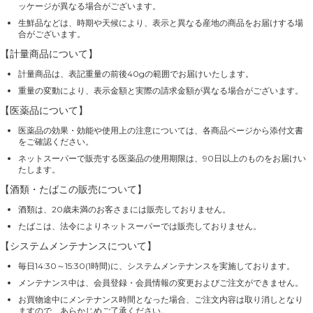
ッケージが異なる場合がございます。
生鮮品などは、時期や天候により、表示と異なる産地の商品をお届けする場
合がございます。
【計量商品について】
計量商品は、表記重量の前後40gの範囲でお届けいたします。
重量の変動により、表示金額と実際の請求金額が異なる場合がございます。
【医薬品について】
医薬品の効果・効能や使用上の注意については、各商品ページから添付文書
をご確認ください。
ネットスーパーで販売する医薬品の使用期限は、90日以上のものをお届けい
たします。
【酒類・たばこの販売について】
酒類は、20歳未満のお客さまには販売しておりません。
たばこは、法令によりネットスーパーでは販売しておりません。
【システムメンテナンスについて】
毎日14:30～15:30(1時間)に、システムメンテナンスを実施しております。
メンテナンス中は、会員登録・会員情報の変更およびご注文ができません。
お買物途中にメンテナンス時間となった場合、ご注文内容は取り消しとなり
ますので、あらかじめご了承ください。