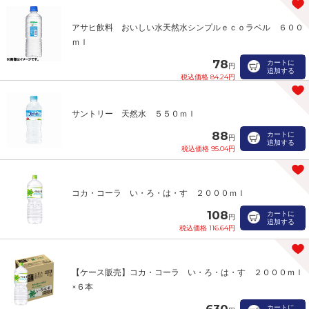
アサヒ飲料 おいしい水天然水シンプルｅｃｏラベル ６００
ｍｌ
78
カートに
円
追加する
税込価格 84.24円
サントリー 天然水 ５５０ｍｌ
88
カートに
円
追加する
税込価格 95.04円
コカ・コーラ い・ろ・は・す ２０００ｍｌ
108
カートに
円
追加する
税込価格 116.64円
【ケース販売】コカ・コーラ い・ろ・は・す ２０００ｍｌ
×６本
630
カートに