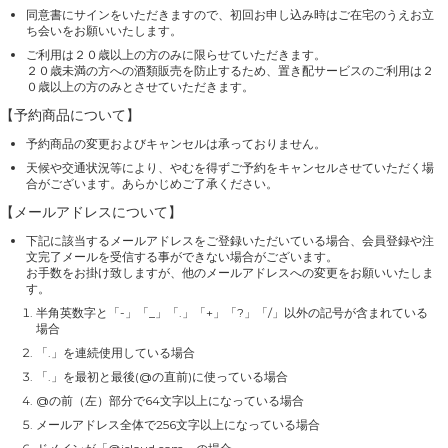
同意書にサインをいただきますので、初回お申し込み時はご在宅のうえお立
ち会いをお願いいたします。
ご利用は２０歳以上の方のみに限らせていただきます。
２０歳未満の方への酒類販売を防止するため、置き配サービスのご利用は２
０歳以上の方のみとさせていただきます。
【予約商品について】
予約商品の変更およびキャンセルは承っておりません。
天候や交通状況等により、やむを得ずご予約をキャンセルさせていただく場
合がございます。あらかじめご了承ください。
【メールアドレスについて】
下記に該当するメールアドレスをご登録いただいている場合、会員登録や注
文完了メールを受信する事ができない場合がございます。
お手数をお掛け致しますが、他のメールアドレスへの変更をお願いいたしま
す。
半角英数字と「-」「_」「.」「+」「?」「/」以外の記号が含まれている
場合
「.」を連続使用している場合
「.」を最初と最後(@の直前)に使っている場合
@の前（左）部分で64文字以上になっている場合
メールアドレス全体で256文字以上になっている場合