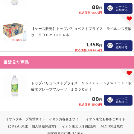
88
カートに
円
追加する
税込価格 95.04円
【ケース販売】トップバリュベストプライス ラベルレス炭酸
水 ５００ｍｌ×２４本
1,358
カートに
円
追加する
税込価格 1,466.64円
最近見た商品
トップバリュベストプライス ＳｐａｒｋｉｎｇＷａｔｅｒ炭
酸水グレープフルーツ １０００ｍｌ
88
カートに
円
追加する
税込価格 95.04円
イオングループ情報サイト
イオンお客さまサイト
イオン東北お客さまサイト
にぎわい東北
個人情報保護方針
イオン東北EC利用規約
iAEON関連規約
特定商取引に基づく表示