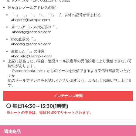
ドメインが「@icloud.com」の場合
届かないメールアドレスの例)
「-」「_」「.」「+」「?」「/」以外の記号が含まれる
abcdef~@sample.com
メールアドレスの先頭の「.」
.abcdefg@sample.com
@の直前の「.」
abcdefg.@sample.com
連続した「.」の使用
abcd..efg@sample.com
上記に該当しない場合、迷惑メール設定等の受信設定により受信できない可
能性があります。
「＠aeontohoku.net」からのメールを受信できるよう受信許可設定いただ
くか
他のメールアドレスをお試しくださいますよう、よろしくお願い申し上げま
す。
メンテナンス時間
毎日14:30～15:30(1時間)
※カートの中身は、毎日14:30でリセットされます。
関連商品