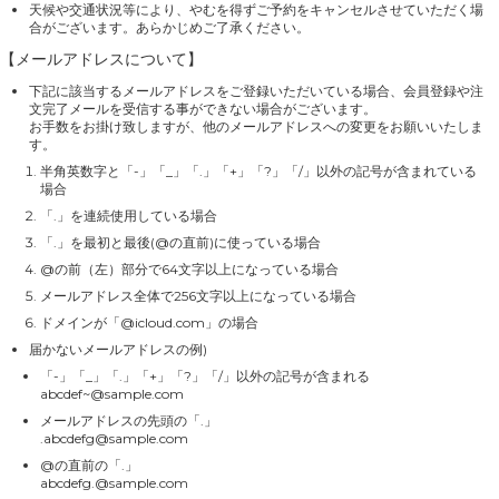
天候や交通状況等により、やむを得ずご予約をキャンセルさせていただく場
合がございます。あらかじめご了承ください。
【メールアドレスについて】
下記に該当するメールアドレスをご登録いただいている場合、会員登録や注
文完了メールを受信する事ができない場合がございます。
お手数をお掛け致しますが、他のメールアドレスへの変更をお願いいたしま
す。
半角英数字と「-」「_」「.」「+」「?」「/」以外の記号が含まれている
場合
「.」を連続使用している場合
「.」を最初と最後(@の直前)に使っている場合
@の前（左）部分で64文字以上になっている場合
メールアドレス全体で256文字以上になっている場合
ドメインが「@icloud.com」の場合
届かないメールアドレスの例)
「-」「_」「.」「+」「?」「/」以外の記号が含まれる
abcdef~@sample.com
メールアドレスの先頭の「.」
.abcdefg@sample.com
@の直前の「.」
abcdefg.@sample.com