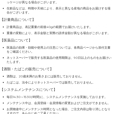
ッケージが異なる場合がございます。
生鮮品などは、時期や天候により、表示と異なる産地の商品をお届けする場
合がございます。
【計量商品について】
計量商品は、表記重量の前後40gの範囲でお届けいたします。
重量の変動により、表示金額と実際の請求金額が異なる場合がございます。
【医薬品について】
医薬品の効果・効能や使用上の注意については、各商品ページから添付文書
をご確認ください。
ネットスーパーで販売する医薬品の使用期限は、90日以上のものをお届けい
たします。
【酒類・たばこの販売について】
酒類は、20歳未満のお客さまには販売しておりません。
たばこは、法令によりネットスーパーでは販売しておりません。
【システムメンテナンスについて】
毎日14:30～15:30(1時間)に、システムメンテナンスを実施しております。
メンテナンス中は、会員登録・会員情報の変更およびご注文ができません。
お買物途中にメンテナンス時間となった場合、ご注文内容は取り消しとなり
ますので、あらかじめご了承ください。