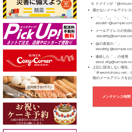
ドメインが「@icloud
届かないメールアドレス
「-」「_」「.」「+
abcdef~@sample.co
メールアドレスの先頭
.abcdefg@sample.c
@の直前の「.」
abcdefg.@sample.c
連続した「.」の使用
abcd..efg@sample.c
上記に該当しない場合、
「＠aeontohoku.
他のメールアドレスをお
メンテナンス時間