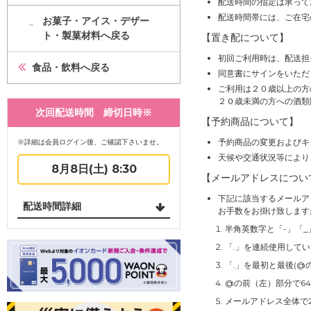
配送時間の指定は承って
配送時間帯には、ご在宅
お菓子・アイス・デザー
ト・製菓材料へ戻る
【置き配について】
初回ご利用時は、配送担
食品・飲料へ戻る
同意書にサインをいただ
ご利用は２０歳以上の方
２０歳未満の方への酒類
次回配送時間 締切日時※
【予約商品について】
予約商品の変更およびキ
※詳細は会員ログイン後、ご確認下さいませ。
天候や交通状況等により
8月8日(土) 8:30
【メールアドレスについ
下記に該当するメールア
配送時間詳細
お手数をお掛け致します
半角英数字と「-」「_
「.」を連続使用して
「.」を最初と最後(@
@の前（左）部分で6
メールアドレス全体で