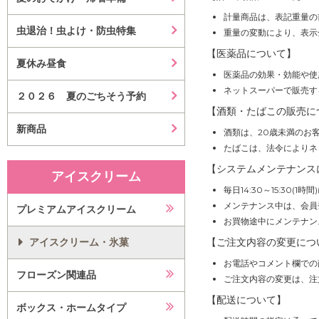
計量商品は、表記重量の
虫退治！虫よけ・防虫特集
重量の変動により、表示
【医薬品について】
夏休み昼食
医薬品の効果・効能や使
ネットスーパーで販売す
２０２６ 夏のごちそう予約
【酒類・たばこの販売に
新商品
酒類は、20歳未満のお
たばこは、法令によりネ
【システムメンテナンス
アイスクリーム
毎日14:30～15:30
メンテナンス中は、会員
プレミアムアイスクリーム
お買物途中にメンテナン
アイスクリーム・氷菓
【ご注文内容の変更につ
お電話やコメント欄での
フローズン関連品
ご注文内容の変更は、注
【配送について】
ボックス・ホームタイプ