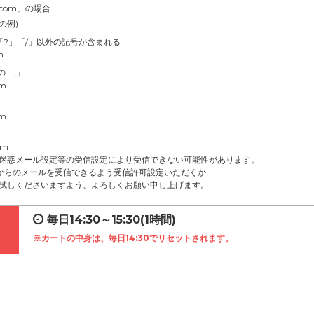
.com」の場合
の例)
」「?」「/」以外の記号が含まれる
m
の「.」
om
om
om
迷惑メール設定等の受信設定により受信できない可能性があります。
net」からのメールを受信できるよう受信許可設定いただくか
試しくださいますよう、よろしくお願い申し上げます。
毎日14:30～15:30(1時間)
※カートの中身は、毎日14:30でリセットされます。