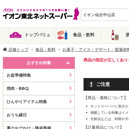
トップバリュ
食品・飲料
店舗トップ
食品・飲料
お菓子・アイス・デザート・製菓材
商品の指定が正しくあり
おすすめ特集
お盆準備特集
ご注意
焼肉・BBQ
【商品・価格について】
ひんやりアイテム特集
ネットスーパーに表示さ
掲載している画像はイメ
おうち縁日
生鮮品などは、時期や天
【計量商品について】
夏のおでかけ・帰省準備