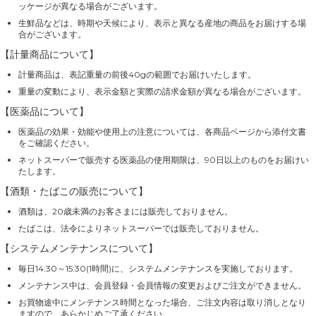
ッケージが異なる場合がございます。
生鮮品などは、時期や天候により、表示と異なる産地の商品をお届けする場
合がございます。
【計量商品について】
計量商品は、表記重量の前後40gの範囲でお届けいたします。
重量の変動により、表示金額と実際の請求金額が異なる場合がございます。
【医薬品について】
医薬品の効果・効能や使用上の注意については、各商品ページから添付文書
をご確認ください。
ネットスーパーで販売する医薬品の使用期限は、90日以上のものをお届けい
たします。
【酒類・たばこの販売について】
酒類は、20歳未満のお客さまには販売しておりません。
たばこは、法令によりネットスーパーでは販売しておりません。
【システムメンテナンスについて】
毎日14:30～15:30(1時間)に、システムメンテナンスを実施しております。
メンテナンス中は、会員登録・会員情報の変更およびご注文ができません。
お買物途中にメンテナンス時間となった場合、ご注文内容は取り消しとなり
ますので、あらかじめご了承ください。