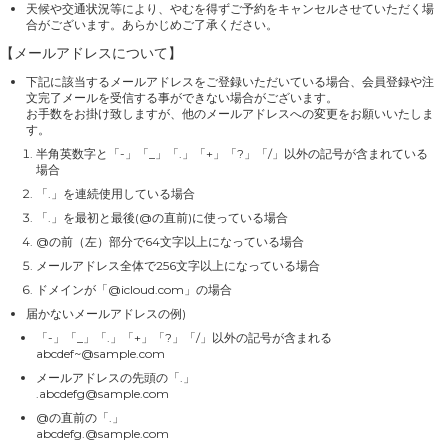
天候や交通状況等により、やむを得ずご予約をキャンセルさせていただく場
合がございます。あらかじめご了承ください。
【メールアドレスについて】
下記に該当するメールアドレスをご登録いただいている場合、会員登録や注
文完了メールを受信する事ができない場合がございます。
お手数をお掛け致しますが、他のメールアドレスへの変更をお願いいたしま
す。
半角英数字と「-」「_」「.」「+」「?」「/」以外の記号が含まれている
場合
「.」を連続使用している場合
「.」を最初と最後(@の直前)に使っている場合
@の前（左）部分で64文字以上になっている場合
メールアドレス全体で256文字以上になっている場合
ドメインが「@icloud.com」の場合
届かないメールアドレスの例)
「-」「_」「.」「+」「?」「/」以外の記号が含まれる
abcdef~@sample.com
メールアドレスの先頭の「.」
.abcdefg@sample.com
@の直前の「.」
abcdefg.@sample.com