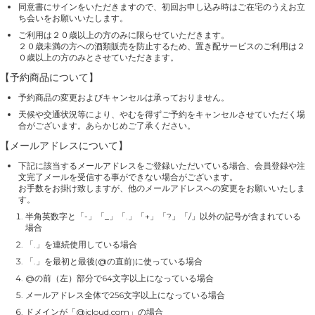
同意書にサインをいただきますので、初回お申し込み時はご在宅のうえお立
ち会いをお願いいたします。
ご利用は２０歳以上の方のみに限らせていただきます。
２０歳未満の方への酒類販売を防止するため、置き配サービスのご利用は２
０歳以上の方のみとさせていただきます。
【予約商品について】
予約商品の変更およびキャンセルは承っておりません。
天候や交通状況等により、やむを得ずご予約をキャンセルさせていただく場
合がございます。あらかじめご了承ください。
【メールアドレスについて】
下記に該当するメールアドレスをご登録いただいている場合、会員登録や注
文完了メールを受信する事ができない場合がございます。
お手数をお掛け致しますが、他のメールアドレスへの変更をお願いいたしま
す。
半角英数字と「-」「_」「.」「+」「?」「/」以外の記号が含まれている
場合
「.」を連続使用している場合
「.」を最初と最後(@の直前)に使っている場合
@の前（左）部分で64文字以上になっている場合
メールアドレス全体で256文字以上になっている場合
ドメインが「@icloud.com」の場合