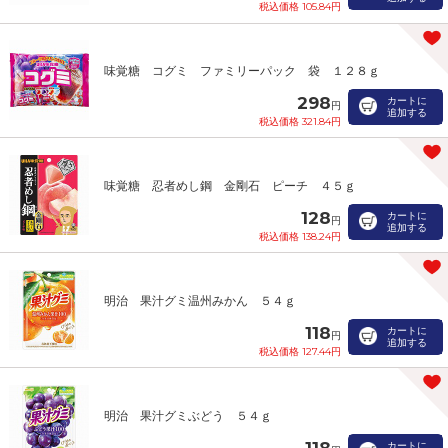
税込価格 105.84円
味覚糖 コグミ ファミリーパック 袋 １２８ｇ
298
カートに
円
追加する
税込価格 321.84円
味覚糖 忍者めし鋼 金剛石 ピーチ ４５ｇ
128
カートに
円
追加する
税込価格 138.24円
明治 果汁グミ温州みかん ５４ｇ
118
カートに
円
追加する
税込価格 127.44円
明治 果汁グミぶどう ５４ｇ
118
カートに