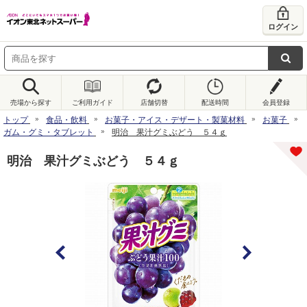
ログイン
売場から探す
ご利用ガイド
店舗切替
配送時間
会員登録
トップ
食品・飲料
お菓子・アイス・デザート・製菓材料
お菓子
ガム・グミ・タブレット
明治 果汁グミぶどう ５４ｇ
明治 果汁グミぶどう ５４ｇ