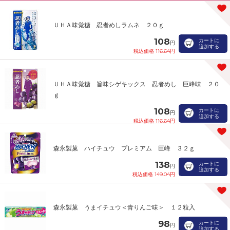
ＵＨＡ味覚糖 忍者めしラムネ ２０ｇ
108
カートに
円
追加する
税込価格 116.64円
ＵＨＡ味覚糖 旨味シゲキックス 忍者めし 巨峰味 ２０
ｇ
108
カートに
円
追加する
税込価格 116.64円
森永製菓 ハイチュウ プレミアム 巨峰 ３２ｇ
138
カートに
円
追加する
税込価格 149.04円
森永製菓 うまイチュウ＜青りんご味＞ １２粒入
98
カートに
円
追加する