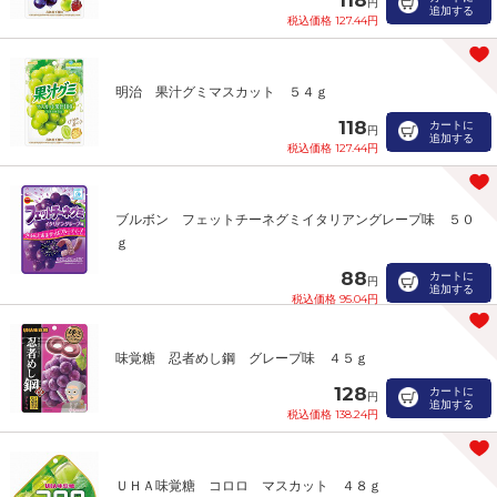
円
追加する
税込価格 127.44円
明治 果汁グミマスカット ５４ｇ
118
カートに
円
追加する
税込価格 127.44円
ブルボン フェットチーネグミイタリアングレープ味 ５０
ｇ
88
カートに
円
追加する
税込価格 95.04円
味覚糖 忍者めし鋼 グレープ味 ４５ｇ
128
カートに
円
追加する
税込価格 138.24円
ＵＨＡ味覚糖 コロロ マスカット ４８ｇ