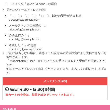
ドメインが「@icloud.com」の場合
届かないメールアドレスの例)
「-」「_」「.」「+」「?」「/」以外の記号が含まれる
abcdef~@sample.com
メールアドレスの先頭の「.」
.abcdefg@sample.com
@の直前の「.」
abcdefg.@sample.com
連続した「.」の使用
abcd..efg@sample.com
上記に該当しない場合、迷惑メール設定等の受信設定により受信できない可
能性があります。
「＠aeontohoku.net」からのメールを受信できるよう受信許可設定いただ
くか
他のメールアドレスをお試しくださいますよう、よろしくお願い申し上げま
す。
メンテナンス時間
毎日14:30～15:30(1時間)
※カートの中身は、毎日14:30でリセットされます。
関連商品