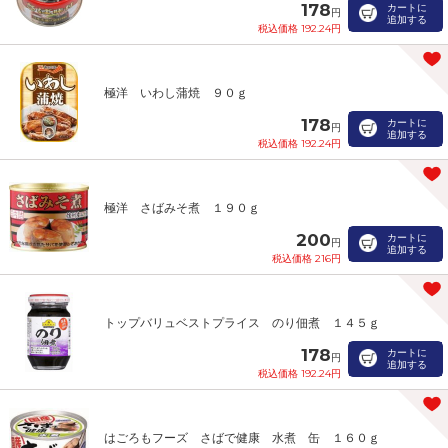
178
カートに
円
追加する
税込価格 192.24円
極洋 いわし蒲焼 ９０ｇ
178
カートに
円
追加する
税込価格 192.24円
極洋 さばみそ煮 １９０ｇ
200
カートに
円
追加する
税込価格 216円
トップバリュベストプライス のり佃煮 １４５ｇ
178
カートに
円
追加する
税込価格 192.24円
はごろもフーズ さばで健康 水煮 缶 １６０ｇ