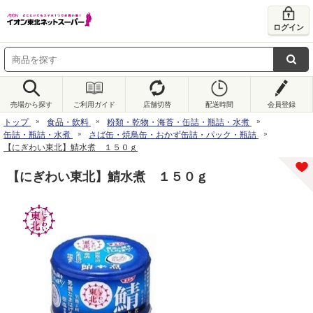
ログイン
売場から探す
ご利用ガイド
店舗切替
配送時間
会員登録
トップ
食品・飲料
粉類・乾物・海苔・缶詰・瓶詰・水煮
缶詰・瓶詰・水煮
さば缶・焼鳥缶・おかず缶詰・パック・瓶詰
【にぎわい東北】鯖水煮 １５０ｇ
【にぎわい東北】鯖水煮 １５０ｇ