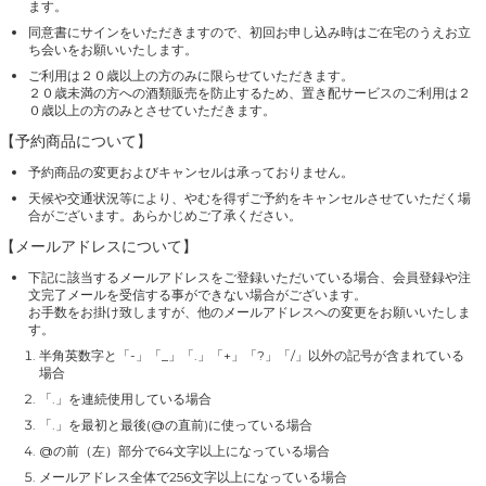
ます。
同意書にサインをいただきますので、初回お申し込み時はご在宅のうえお立
ち会いをお願いいたします。
ご利用は２０歳以上の方のみに限らせていただきます。
２０歳未満の方への酒類販売を防止するため、置き配サービスのご利用は２
０歳以上の方のみとさせていただきます。
【予約商品について】
予約商品の変更およびキャンセルは承っておりません。
天候や交通状況等により、やむを得ずご予約をキャンセルさせていただく場
合がございます。あらかじめご了承ください。
【メールアドレスについて】
下記に該当するメールアドレスをご登録いただいている場合、会員登録や注
文完了メールを受信する事ができない場合がございます。
お手数をお掛け致しますが、他のメールアドレスへの変更をお願いいたしま
す。
半角英数字と「-」「_」「.」「+」「?」「/」以外の記号が含まれている
場合
「.」を連続使用している場合
「.」を最初と最後(@の直前)に使っている場合
@の前（左）部分で64文字以上になっている場合
メールアドレス全体で256文字以上になっている場合