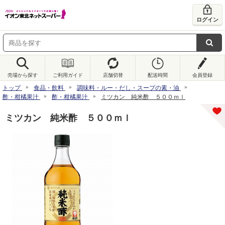
ログイン
売場から探す
ご利用ガイド
店舗切替
配送時間
会員登録
トップ
食品・飲料
調味料・ルー・だし・スープの素・油
酢・柑橘果汁
酢・柑橘果汁
ミツカン 純米酢 ５００ｍｌ
ミツカン 純米酢 ５００ｍｌ