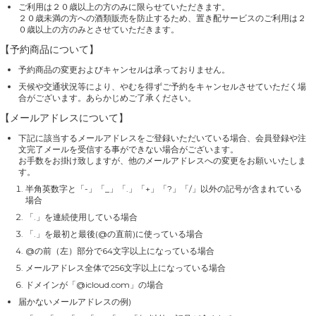
ご利用は２０歳以上の方のみに限らせていただきます。
２０歳未満の方への酒類販売を防止するため、置き配サービスのご利用は２
０歳以上の方のみとさせていただきます。
【予約商品について】
予約商品の変更およびキャンセルは承っておりません。
天候や交通状況等により、やむを得ずご予約をキャンセルさせていただく場
合がございます。あらかじめご了承ください。
【メールアドレスについて】
下記に該当するメールアドレスをご登録いただいている場合、会員登録や注
文完了メールを受信する事ができない場合がございます。
お手数をお掛け致しますが、他のメールアドレスへの変更をお願いいたしま
す。
半角英数字と「-」「_」「.」「+」「?」「/」以外の記号が含まれている
場合
「.」を連続使用している場合
「.」を最初と最後(@の直前)に使っている場合
@の前（左）部分で64文字以上になっている場合
メールアドレス全体で256文字以上になっている場合
ドメインが「@icloud.com」の場合
届かないメールアドレスの例)