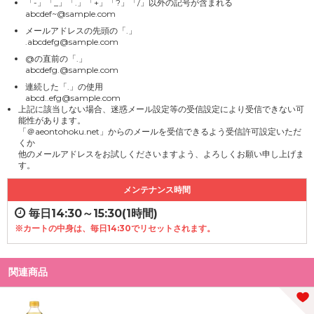
「-」「_」「.」「+」「?」「/」以外の記号が含まれる
abcdef~@sample.com
メールアドレスの先頭の「.」
.abcdefg@sample.com
@の直前の「.」
abcdefg.@sample.com
連続した「.」の使用
abcd..efg@sample.com
上記に該当しない場合、迷惑メール設定等の受信設定により受信できない可
能性があります。
「＠aeontohoku.net」からのメールを受信できるよう受信許可設定いただ
くか
他のメールアドレスをお試しくださいますよう、よろしくお願い申し上げま
す。
メンテナンス時間
毎日14:30～15:30(1時間)
※カートの中身は、毎日14:30でリセットされます。
関連商品