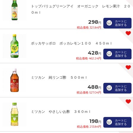
トップバリュグリーンアイ オーガニック レモン果汁 ２０
０ｍｌ
298
カートに
円
追加する
税込価格 321.84円
ポッカサッポロ ポッカレモン１００ ４５０ｍｌ
428
カートに
円
追加する
税込価格 462.24円
ミツカン 純リンゴ酢 ５００ｍｌ
488
カートに
円
追加する
税込価格 527.04円
ミツカン やさしいお酢 ３６０ｍｌ
198
カートに
円
追加する
税込価格 213.84円