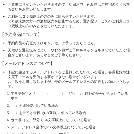
同意書にサインをいただきますので、初回お申し込み時はご在宅のうえお立
ち会いをお願いいたします。
ご利用は２０歳以上の方のみに限らせていただきます。
２０歳未満の方への酒類販売を防止するため、置き配サービスのご利用は２
０歳以上の方のみとさせていただきます。
【予約商品について】
予約商品の変更およびキャンセルは承っておりません。
天候や交通状況等により、やむを得ずご予約をキャンセルさせていただく場
合がございます。あらかじめご了承ください。
【メールアドレスについて】
下記に該当するメールアドレスをご登録いただいている場合、会員登録や注
文完了メールを受信する事ができない場合がございます。
お手数をお掛け致しますが、他のメールアドレスへの変更をお願いいたしま
す。
半角英数字と「-」「_」「.」「+」「?」「/」以外の記号が含まれている
場合
「.」を連続使用している場合
「.」を最初と最後(@の直前)に使っている場合
@の前（左）部分で64文字以上になっている場合
メールアドレス全体で256文字以上になっている場合