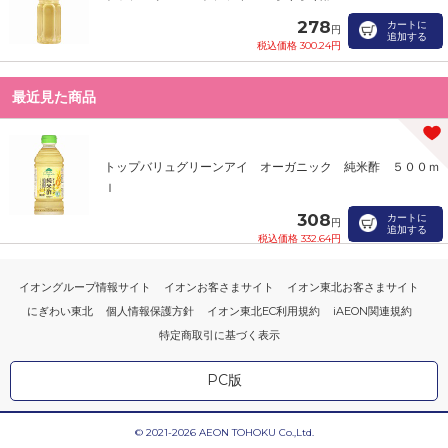
278
カートに
円
追加する
税込価格 300.24円
最近見た商品
トップバリュグリーンアイ オーガニック 純米酢 ５００ｍ
ｌ
308
カートに
円
追加する
税込価格 332.64円
イオングループ情報サイト
イオンお客さまサイト
イオン東北お客さまサイト
にぎわい東北
個人情報保護方針
イオン東北EC利用規約
iAEON関連規約
特定商取引に基づく表示
PC版
© 2021-2026 AEON TOHOKU Co.,Ltd.