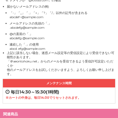
ドメインが「@icloud.com」の場合
届かないメールアドレスの例)
「-」「_」「.」「+」「?」「/」以外の記号が含まれる
abcdef~@sample.com
メールアドレスの先頭の「.」
.abcdefg@sample.com
@の直前の「.」
abcdefg.@sample.com
連続した「.」の使用
abcd..efg@sample.com
上記に該当しない場合、迷惑メール設定等の受信設定により受信できない可
能性があります。
「＠aeontohoku.net」からのメールを受信できるよう受信許可設定いただ
くか
他のメールアドレスをお試しくださいますよう、よろしくお願い申し上げま
す。
メンテナンス時間
毎日14:30～15:30(1時間)
※カートの中身は、毎日14:30でリセットされます。
関連商品